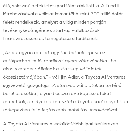
álló, sokszínű befektetési portfóliót alakított ki. A Fund II
létrehozásával a vállalat immár több, mint 200 millió dollár
felett rendelkezik, amelyet a világ minden pontján
tevékenykedő, ígéretes start-up vállalkozások
finanszírozására és támogatására fordítanak.
„Az autógyártók csak úgy tarthatnak lépést az
autóiparban zajló, rendkívül gyors változásokkal, ha
aktív szerepet vállalnak a start-up vállalatok
ökoszisztémájában.”
– véli Jim Adler, a Toyota AI Ventures
ügyvezető igazgatója.
„A start-up vállalatokba történő
beruházásokkal, olyan hosszú távú kapcsolatokat
teremtünk, amelyeken keresztül a Toyota hatékonyabban
térképezheti fel a legfrissebb mobilitási innovációkat.”
A Toyota AI Ventures a legkülönfélébb ipari területeken