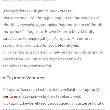
„Nagyra értékeljük Jim és munkatársai
munkaszemléletét: hagyják, hogy a vállalatokat azok
alapítói vezessék, ugyanakkor folyamatosan elérhetők
maradnak.”
– fogalmaz Edwin Olson, a May Mobility
társalapító vezérigazgatója. „
A Toyota AI Ventures
számunkra jóval több fontos befektetőnél:
kulcsfontosságú partner, amely segít megvalósítanunk
hosszú távú célunkat: a biztonságosabb és
személyesebb közlekedést.”
A Toyota AI Ventures
A Toyota Research Institute leányvállalata, a
Toyota AI
Ventures
a Szilícium-völgyben tevékenykedő
kockázatitőke-befektető társaságként világszerte kutatja