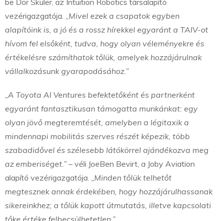
be Dor Skuler, az Intuition Robotics társalapító
vezérigazgatója. „
Mivel ezek a csapatok egyben
alapítóink is, a jó és a rossz hírekkel egyaránt a TAIV-ot
hívom fel elsőként, tudva, hogy olyan véleményekre és
értékelésre számíthatok tőlük, amelyek hozzájárulnak
vállalkozásunk gyarapodásához.”
„A Toyota AI Ventures befektetőként és partnerként
egyaránt fantasztikusan támogatta munkánkat: egy
olyan jövő megteremtését, amelyben a légitaxik a
mindennapi mobilitás szerves részét képezik, több
szabadidővel és szélesebb látókörrel ajándékozva meg
az emberiséget.”
– véli JoeBen Bevirt, a Joby Aviation
alapító vezérigazgatója.
„Minden tőlük telhetőt
megtesznek annak érdekében, hogy hozzájárulhassanak
sikereinkhez; a tőlük kapott útmutatás, illetve kapcsolati
tőke értéke felbecsülhetetlen.”