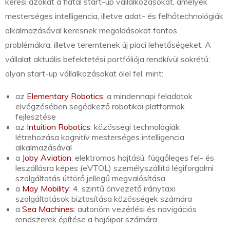
keresi azokat a fiatal start-up vállalkozásokat, amelyek
mesterséges intelligencia, illetve adat- és felhőtechnológiák
alkalmazásával keresnek megoldásokat fontos
problémákra, illetve teremtenek új piaci lehetőségeket. A
vállalat aktuális befektetési portfóliója rendkívül sokrétű;
olyan start-up vállalkozásokat ölel fel, mint:
az
Elementary Robotics
: a mindennapi feladatok
elvégzésében segédkező robotikai platformok
fejlesztése
az
Intuition Robotics
: közösségi technológiák
létrehozása kognitív mesterséges intelligencia
alkalmazásával
a
Joby Aviation
: elektromos hajtású, függőleges fel- és
leszállásra képes (eVTOL) személyszállító légiforgalmi
szolgáltatás úttörő jellegű megvalósítása
a
May Mobility
: 4. szintű önvezető iránytaxi
szolgáltatások biztosítása közösségek számára
a
Sea Machines
: autonóm vezérlési és navigációs
rendszerek építése a hajóipar számára