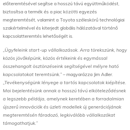
előteremtésével segítse a hosszú távú együttműködést,
biztosítsa a termék és a piac közötti egyezés
megteremtését, valamint a Toyota széleskörű technológiai
szakértelmével és kiterjedt globális hálózatával történő
kapcsolatteremtés lehetőségét is.
„Ügyfeleink start-up vállalkozások. Arra törekszünk, hogy
közös jövőképünk, közös értékeink és egymással
összehangolt ösztönzéseink segítségével mélyre ható
kapcsolatokat teremtsünk.”
– magyarázza Jim Adler.
„Tevékenységünk lényege a tartós kapcsolatok kiépítése.
Mai bejelentésünk annak a hosszú távú elköteleződésnek
a legszebb példája, amelynek keretében a forradalmian
újszerű innovációk és üzleti modellek új generációjának
megteremtésén fáradozó, legkiválóbb vállalkozókat
támogathatjuk.”