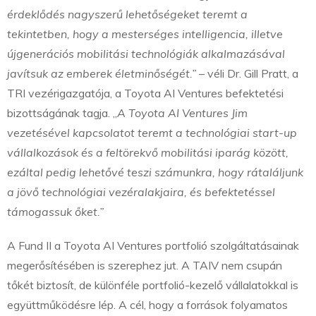
érdeklődés nagyszerű lehetőségeket teremt a
tekintetben, hogy a mesterséges intelligencia, illetve
újgenerációs mobilitási technológiák alkalmazásával
javítsuk az emberek életminőségét.”
– véli Dr. Gill Pratt, a
TRI vezérigazgatója, a Toyota AI Ventures befektetési
bizottságának tagja. „
A Toyota AI Ventures Jim
vezetésével kapcsolatot teremt a technológiai start-up
vállalkozások és a feltörekvő mobilitási iparág között,
ezáltal pedig lehetővé teszi számunkra, hogy rátaláljunk
a jövő technológiai vezéralakjaira, és befektetéssel
támogassuk őket.”
A Fund II a Toyota AI Ventures portfolió szolgáltatásainak
megerősítésében is szerephez jut. A TAIV nem csupán
tőkét biztosít, de különféle portfolió-kezelő vállalatokkal is
együttműködésre lép. A cél, hogy a források folyamatos