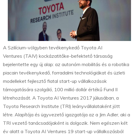
A Szilícium-völgyben tevékenykedő Toyota AI
Ventures (TAIV) kockázatitőke-befektető társaság
bejelentette egy új alap: az autonóm mobilitás és a robotika
piacain tevékenykedő, forradalmi technológiákat és üzleti
modelleket fejlesztő fiatal start-up vállalkozások
támogatására szolgáló, 100 millió dollár értékű Fund II
létrehozását. A Toyota AI Ventures 2017 júliusában, a
Toyota Research Institute (TRI) leányvállalataként jött
létre. Alapítója és ügyvezető igazgatója az a Jim Adler, aki a
TRI vezető tanácsadójaként is dolgozik. Nem egészen két
év alatt a Toyota AI Ventures 19 start-up vállalkozásból