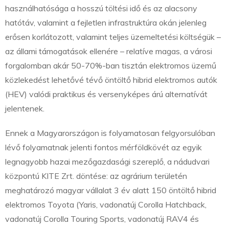
használhatósága a hosszú töltési idő és az alacsony
hatótáv, valamint a fejletlen infrastruktúra okán jelenleg
erősen korlátozott, valamint teljes üzemeltetési költségük –
az állami támogatások ellenére – relatíve magas, a városi
forgalomban akár 50-70%-ban tisztán elektromos üzemű
közlekedést lehetővé tévő öntöltő hibrid elektromos autók
(HEV) valódi praktikus és versenyképes árú alternatívát
jelentenek.
Ennek a Magyarországon is folyamatosan felgyorsulóban
lévő folyamatnak jelenti fontos mérföldkövét az egyik
legnagyobb hazai mezőgazdasági szereplő, a nádudvari
központú KITE Zrt. döntése: az agrárium területén
meghatározó magyar vállalat 3 év alatt 150 öntöltő hibrid
elektromos Toyota (Yaris, vadonatúj Corolla Hatchback,
vadonatúj Corolla Touring Sports, vadonatúj RAV4 és