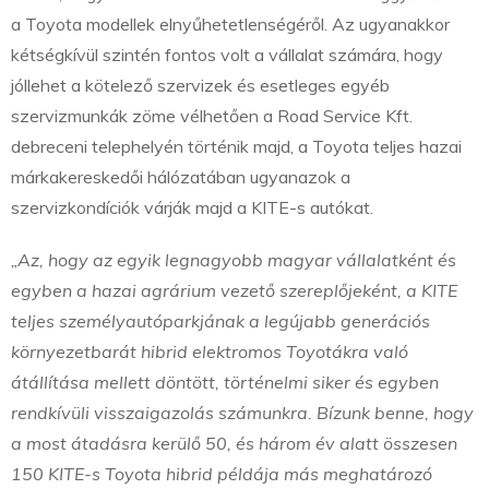
a Toyota modellek elnyűhetetlenségéről. Az ugyanakkor
kétségkívül szintén fontos volt a vállalat számára, hogy
jóllehet a kötelező szervizek és esetleges egyéb
szervizmunkák zöme vélhetően a Road Service Kft.
debreceni telephelyén történik majd, a Toyota teljes hazai
márkakereskedői hálózatában ugyanazok a
szervizkondíciók várják majd a KITE-s autókat.
„Az, hogy az egyik legnagyobb magyar vállalatként és
egyben a hazai agrárium vezető szereplőjeként, a KITE
teljes személyautóparkjának a legújabb generációs
környezetbarát hibrid elektromos Toyotákra való
átállítása mellett döntött, történelmi siker és egyben
rendkívüli visszaigazolás számunkra. Bízunk benne, hogy
a most átadásra kerülő 50, és három év alatt összesen
150 KITE-s Toyota hibrid példája más meghatározó