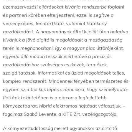
üzemszervezési eljárásokat kívánja rendszerbe foglalni
és partneri körében elterjeszteni, ezzel is segítve a
versenyképes, fenntartható, valamint hatékony
gazdálkodást. A hagyományok által kijelölt úton haladva
kívánjuk a jövő digitális megoldásait a mezőgazdaság
terén is meghonosítani, így a magyar piac úttörőjeként,
egyedülálló módon tesszük elérhetővé a precíziós
gazdálkodáshoz szükséges eszközök, termékek,
szolgáltatások, informatikai és üzleti megoldások teljes,
komplex rendszerét. Mindennek fényében természetes és
egyben szimbolikus lépés számunkra, hogy személyautó-
flottánk tekintetében is a piacon a legfejlettebb
környezetbarát, hibrid elektromos hajtását választjuk.
–
fogalmaz Szabó Levente, a KITE Zrt. vezérigazgatója.
A környezettudatosság mellett ugyanakkor az öntöltő