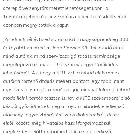
szereplő versenytárs mellett lehetőséget kapni, a
Toyotákra jellemző piacvezető üzemben tartási költségek
azonban megnyitották a kaput.
„Az elmúlt fél évtized során a KITE nagyságrendileg 300
új Toyotát vásárolt a Road Service Kft.-tól, ez idő alatt
mind autóink, mind szervizszolgáltatásunk minősége
megalapozta a további hosszútávú együttműködés
lehetőségét. Az, hogy a KITE Zrt. a hibrid elektromos
autókra történő átállás mellett döntött, egy több, mint
egy éves folyamat eredménye: jártak a vállalatnál hibrid
modelljeink tartós teszten is, így a KITE szakemberei első
kézből győződhettek meg a Toyota hibridekre jellemző
alacsony fogyasztásról és szervizköltségekről, de az
elsők között, még hivatalos hazai forgalmazásuk
megkezdése előtt próbálhatták ki az idén érkező