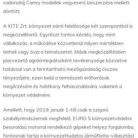
vadonatúj Camry modellek vegyesen) beszerzése mellett
döntött.
A KITE Zrt. környezet iránti felelőssége két szempontból is
megközelíthető. Egyrészt fontos kérdés, hogy mint
vállalkozás, a működése közvetlenül milyen mértékben
terheli vagy óvja a természetet. Másik megközelítésben
piacvezető agrárintegrátorként tevékenysége közvetve
hatással van a fenntartható mezőgazdaság összes
tényezőjére, ezen belül a természeti erőforrások
megőrzésére és hatékony felhasználására, valamint a
környezet védelmére.
Amellett, hogy 2019. január 1-től csak a szigorú
szabályrendszernek megfelelő, EURO 5 környezetvédelmi
besorolású motorral rendelkező gépeket helyez forgalomba,
fontosnak tartja a környezettudatos járműflotta-választást