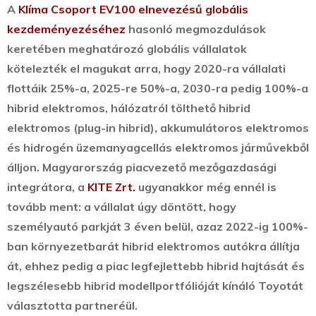
A
Klíma Csoport EV100 elnevezésű globális
kezdeményezéséhez
hasonló megmozdulások
keretében meghatározó globális vállalatok
kötelezték el magukat arra, hogy 2020-ra vállalati
flottáik 25%-a, 2025-re 50%-a, 2030-ra pedig 100%-a
hibrid elektromos, hálózatról tölthető hibrid
elektromos (plug-in hibrid), akkumulátoros elektromos
és hidrogén üzemanyagcellás elektromos járművekből
álljon. Magyarország piacvezető mezőgazdasági
integrátora, a
KITE Zrt.
ugyanakkor még ennél is
tovább ment: a vállalat úgy döntött, hogy
személyautó parkját 3 éven belül, azaz 2022-ig 100%-
ban környezetbarát hibrid elektromos autókra állítja
át, ehhez pedig a piac legfejlettebb hibrid hajtását és
legszélesebb hibrid modellportfólióját kínáló Toyotát
választotta partneréül.