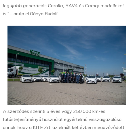
legújabb generációs Corolla, RAV4 és Camry modelleket
is.”
– árulja el Gánya Rudolf.
A szerződés szerinti 5 éves vagy 250.000 km-es
futásteljesítményű használat egyértelmű visszaigazolása
annak, hogy a KITE Zrt. az elmúlt két évben meggyőződött