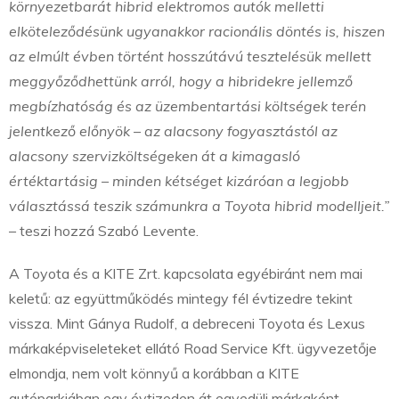
környezetbarát hibrid elektromos autók melletti
elköteleződésünk ugyanakkor racionális döntés is, hiszen
az elmúlt évben történt hosszútávú tesztelésük mellett
meggyőződhettünk arról, hogy a hibridekre jellemző
megbízhatóság és az üzembentartási költségek terén
jelentkező előnyök – az alacsony fogyasztástól az
alacsony szervizköltségeken át a kimagasló
értéktartásig – minden kétséget kizáróan a legjobb
választássá teszik számunkra a Toyota hibrid modelljeit.”
– teszi hozzá Szabó Levente.
A Toyota és a KITE Zrt. kapcsolata egyébiránt nem mai
keletű: az együttműködés mintegy fél évtizedre tekint
vissza. Mint Gánya Rudolf, a debreceni Toyota és Lexus
márkaképviseleteket ellátó Road Service Kft. ügyvezetője
elmondja, nem volt könnyű a korábban a KITE
autóparkjában egy évtizeden át egyedüli márkaként