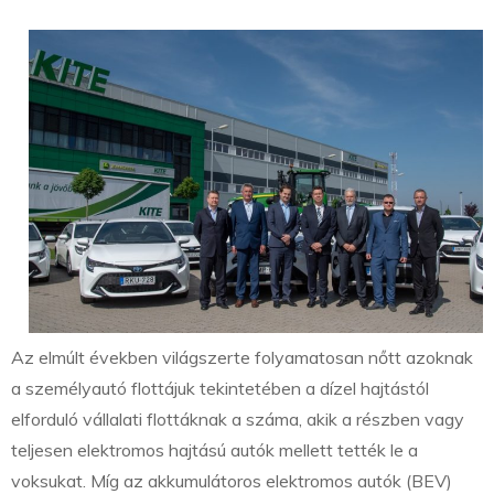
Az elmúlt években világszerte folyamatosan nőtt azoknak
a személyautó flottájuk tekintetében a dízel hajtástól
elforduló vállalati flottáknak a száma, akik a részben vagy
teljesen elektromos hajtású autók mellett tették le a
voksukat. Míg az akkumulátoros elektromos autók (BEV)