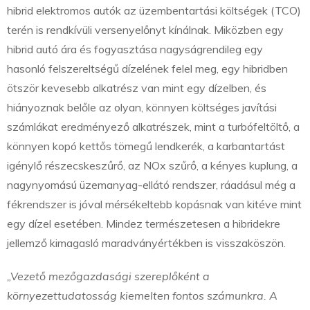
hibrid elektromos autók az üzembentartási költségek (TCO)
terén is rendkívüli versenyelőnyt kínálnak. Miközben egy
hibrid autó ára és fogyasztása nagyságrendileg egy
hasonló felszereltségű dízelének felel meg, egy hibridben
ötször kevesebb alkatrész van mint egy dízelben, és
hiányoznak belőle az olyan, könnyen költséges javítási
számlákat eredményező alkatrészek, mint a turbófeltöltő, a
könnyen kopó kettős tömegű lendkerék, a karbantartást
igénylő részecskeszűrő, az NOx szűrő, a kényes kuplung, a
nagynyomású üzemanyag-ellátó rendszer, ráadásul még a
fékrendszer is jóval mérsékeltebb kopásnak van kitéve mint
egy dízel esetében. Mindez természetesen a hibridekre
jellemző kimagasló maradványértékben is visszaköszön.
„Vezető mezőgazdasági szereplőként a
környezettudatosság kiemelten fontos számunkra. A