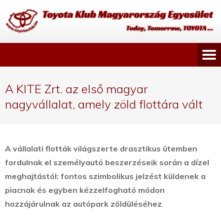
A KITE Zrt. az első magyar
nagyvállalat, amely zöld flottára vált
A vállalati flották világszerte drasztikus ütemben
fordulnak el személyautó beszerzéseik során a dízel
meghajtástól: fontos szimbolikus jelzést küldenek a
piacnak és egyben kézzelfogható módon
hozzájárulnak az autópark zöldüléséhez
.