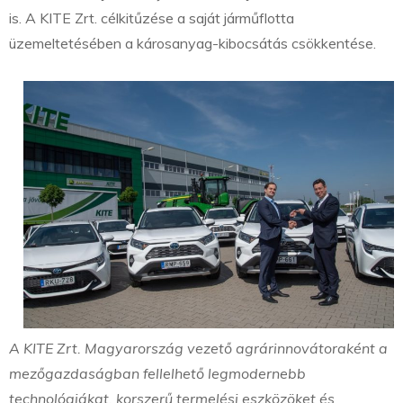
is. A KITE Zrt. célkitűzése a saját járműflotta
üzemeltetésében a károsanyag-kibocsátás csökkentése.
A KITE Zrt. Magyarország vezető agrárinnovátoraként a
mezőgazdaságban fellelhető legmodernebb
technológiákat, korszerű termelési eszközöket és