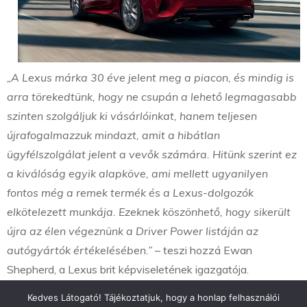
„A Lexus márka 30 éve jelent meg a piacon, és mindig is
arra törekedtünk, hogy ne csupán a lehető legmagasabb
szinten szolgáljuk ki vásárlóinkat, hanem teljesen
újrafogalmazzuk mindazt, amit a hibátlan
ügyfélszolgálat jelent a vevők számára. Hitünk szerint ez
a kiválóság egyik alapköve, ami mellett ugyanilyen
fontos még a remek termék és a Lexus-dolgozók
elkötelezett munkája. Ezeknek köszönhető, hogy sikerült
újra az élen végeznünk a Driver Power listáján az
autógyártók értékelésében.”
– teszi hozzá Ewan
Shepherd, a Lexus brit képviseletének igazgatója.
Kedves Látogató! Tájékoztatjuk, hogy a honlap felhasználói