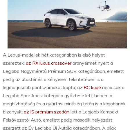
A Lexus-modellek hét kategóriában is első helyet
szereztek:
az RX luxus crossover
aranyérmet nyert a
Legjobb Nagyméretű Prémium SUV kategóriában, emellett
pedig az utastér és a kényelem tekintetében is a
legmagasabb pontszámokat kapta; az
RC kupé
nemcsak a
Legjobb Sportkocsi kategória győztese lett, hanem a
megbízhatóság és a gyártási minőség terén is a legjobbnak
bizonyult;
az IS prémium szedán
lett a Legjobb Kompakt
Felsővezetői Autó, emellett pedig második helyezést
szerzett az Év Legjobb Új Autója kategóriában. A díjak