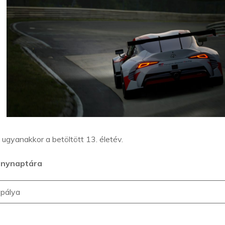
e ugyanakkor a betöltött 13. életév.
enynaptára
pálya