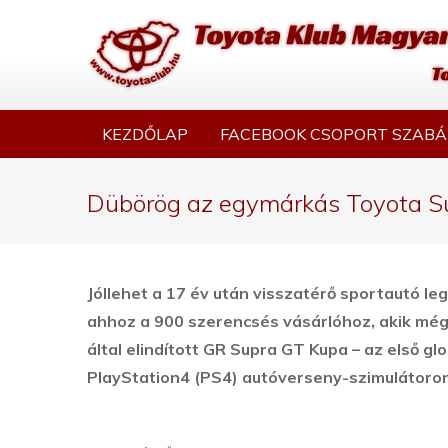
KEZDŐLAP
FACEBOOK CSOPORT SZABÁ
Dübörög az egymárkás Toyota S
Jóllehet a 17 év után visszatérő sportautó l
ahhoz a 900 szerencsés vásárlóhoz, akik mé
által elindított GR Supra GT Kupa – az első 
PlayStation4 (PS4) autóverseny-szimulátoron