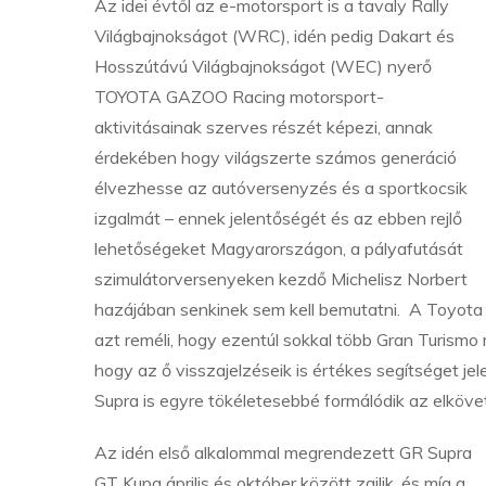
Az idei évtől az e-motorsport is a tavaly Rally
Világbajnokságot (WRC), idén pedig Dakart és
Hosszútávú Világbajnokságot (WEC) nyerő
TOYOTA GAZOO Racing motorsport-
aktivitásainak szerves részét képezi, annak
érdekében hogy világszerte számos generáció
élvezhesse az autóversenyzés és a sportkocsik
izgalmát – ennek jelentőségét és az ebben rejlő
lehetőségeket Magyarországon, a pályafutását
szimulátorversenyeken kezdő Michelisz Norbert
hazájában senkinek sem kell bemutatni. A Toyota
azt reméli, hogy ezentúl sokkal több Gran Turism
hogy az ő visszajelzéseik is értékes segítséget je
Supra is egyre tökéletesebbé formálódik az elköve
Az idén első alkalommal megrendezett GR Supra
GT Kupa április és október között zajlik, és míg a