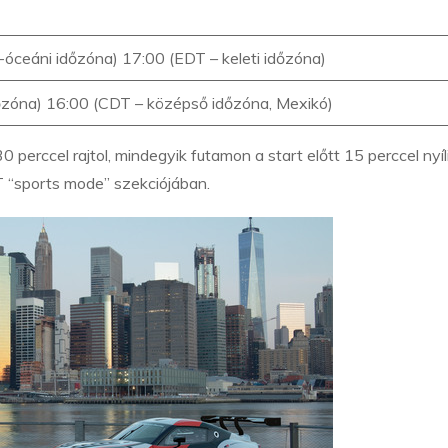
óceáni időzóna) 17:00 (EDT – keleti időzóna)
dőzóna) 16:00 (CDT – középső időzóna, Mexikó)
 30 perccel rajtol, mindegyik futamon a start előtt 15 perccel nyí
 “sports mode” szekciójában.