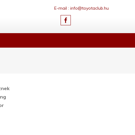
E-mail : info@toyotaclub.hu
znek
ing
or