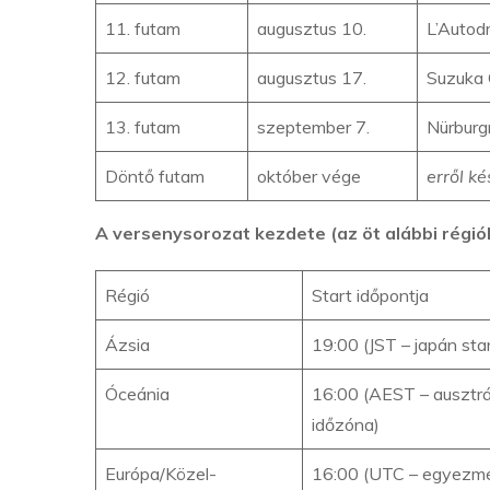
11. futam
augusztus 10.
L’Autod
12. futam
augusztus 17.
Suzuka C
13. futam
szeptember 7.
Nürburg
Döntő futam
október vége
erről k
A versenysorozat kezdete (az öt alábbi régió
Régió
Start időpontja
Ázsia
19:00 (JST – japán st
Óceánia
16:00 (AEST – ausztrál
időzóna)
Európa/Közel-
16:00 (UTC – egyezmén