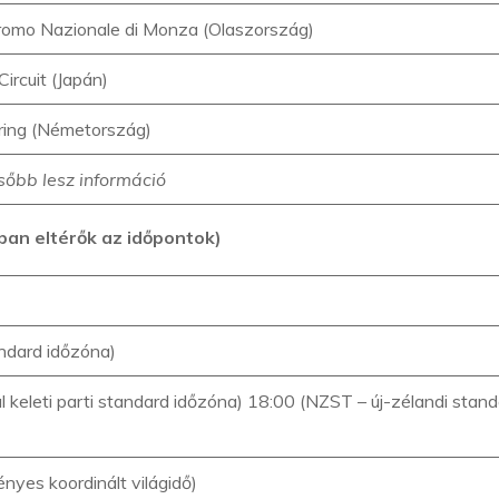
romo Nazionale di Monza (Olaszország)
ircuit (Japán)
ring (Németország)
ésőbb lesz információ
ban eltérők az időpontok)
andard időzóna)
 keleti parti standard időzóna) 18:00 (NZST – új-zélandi stan
yes koordinált világidő)