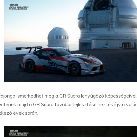
o rajongó ismerkedhet meg a GR Supra lenyűgöző képességeivel,
lentenek majd a GR Supra további fejlesztéseihez, és így a valód
tkező évek során.