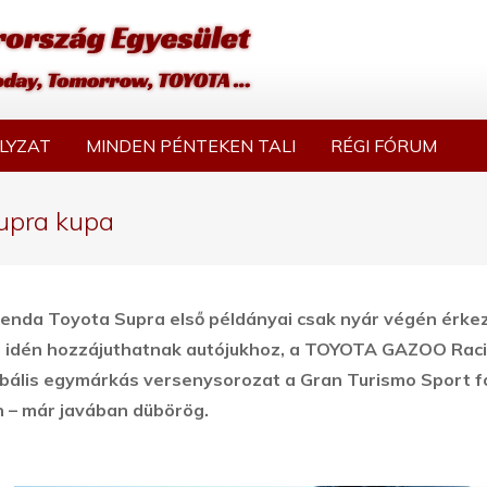
LYZAT
MINDEN PÉNTEKEN TALI
RÉGI FÓRUM
upra kupa
egenda Toyota Supra első példányai csak nyár végén érke
g idén hozzájuthatnak autójukhoz, a TOYOTA GAZOO Rac
globális egymárkás versenysorozat a Gran Turismo Sport f
 – már javában dübörög.