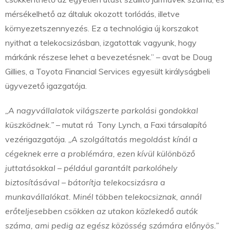
mérsékelhető az általuk okozott torlódás, illetve
környezetszennyezés. Ez a technológia új korszakot
nyithat a telekocsizásban, izgatottak vagyunk, hogy
márkánk részese lehet a bevezetésnek.” – avat be Doug
Gillies, a Toyota Financial Services egyesült királyságbeli
ügyvezető igazgatója.
„A nagyvállalatok világszerte parkolási gondokkal
küszködnek.”
– mutat rá Tony Lynch, a Faxi társalapító
vezérigazgatója.
„A szolgáltatás megoldást kínál a
cégeknek erre a problémára, ezen kívül különböző
juttatásokkal – például garantált parkolóhely
biztosításával – bátorítja telekocsizásra a
munkavállalókat. Minél többen telekocsiznak, annál
erőteljesebben csökken az utakon közlekedő autók
száma, ami pedig az egész közösség számára előnyös.”