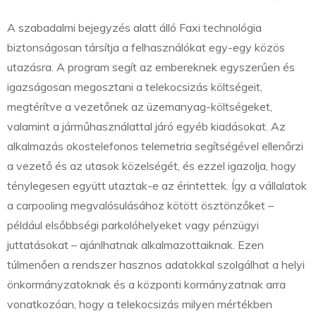
A szabadalmi bejegyzés alatt álló Faxi technológia
biztonságosan társítja a felhasználókat egy-egy közös
utazásra. A program segít az embereknek egyszerűen és
igazságosan megosztani a telekocsizás költségeit,
megtérítve a vezetőnek az üzemanyag-költségeket,
valamint a járműhasználattal járó egyéb kiadásokat. Az
alkalmazás okostelefonos telemetria segítségével ellenőrzi
a vezető és az utasok közelségét, és ezzel igazolja, hogy
ténylegesen együtt utaztak-e az érintettek. Így a vállalatok
a carpooling megvalósulásához kötött ösztönzőket –
például elsőbbségi parkolóhelyeket vagy pénzügyi
juttatásokat – ajánlhatnak alkalmazottaiknak. Ezen
túlmenően a rendszer hasznos adatokkal szolgálhat a helyi
önkormányzatoknak és a központi kormányzatnak arra
vonatkozóan, hogy a telekocsizás milyen mértékben