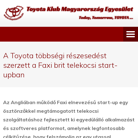
A Toyota többségi részesedést
szerzett a Faxi brit telekocsi start-
upban
Az Angliában működő Faxi elnevezésű start-up egy
ösztönzőkkel megtámogatott telekocsi
szolgáltatáshoz fejlesztett ki egyedülálló alkalmazást
és szoftveres platformot, amelynek legfontosabb
célkitűzése, hogy felszámolja az egy utassal