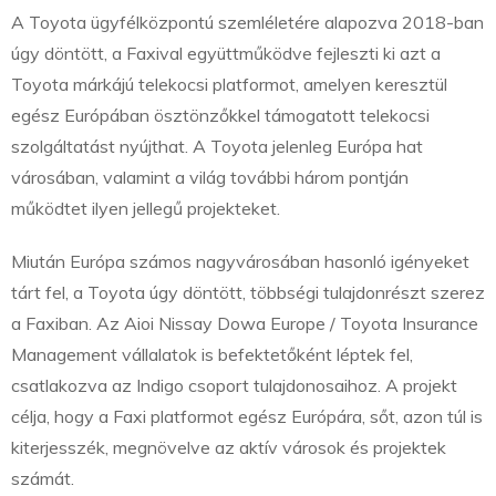
A Toyota ügyfélközpontú szemléletére alapozva 2018-ban
úgy döntött, a Faxival együttműködve fejleszti ki azt a
Toyota márkájú telekocsi platformot, amelyen keresztül
egész Európában ösztönzőkkel támogatott telekocsi
szolgáltatást nyújthat. A Toyota jelenleg Európa hat
városában, valamint a világ további három pontján
működtet ilyen jellegű projekteket.
Miután Európa számos nagyvárosában hasonló igényeket
tárt fel, a Toyota úgy döntött, többségi tulajdonrészt szerez
a Faxiban. Az Aioi Nissay Dowa Europe / Toyota Insurance
Management vállalatok is befektetőként léptek fel,
csatlakozva az Indigo csoport tulajdonosaihoz. A projekt
célja, hogy a Faxi platformot egész Európára, sőt, azon túl is
kiterjesszék, megnövelve az aktív városok és projektek
számát.