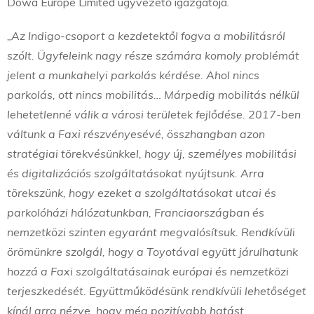
Dowa Europe Limited ügyvezető igazgatója.
„Az Indigo-csoport a kezdetektől fogva a mobilitásról
szólt. Ügyfeleink nagy része számára komoly problémát
jelent a munkahelyi parkolás kérdése. Ahol nincs
parkolás, ott nincs mobilitás… Márpedig mobilitás nélkül
lehetetlenné válik a városi területek fejlődése. 2017-ben
váltunk a Faxi részvényesévé, összhangban azon
stratégiai törekvésünkkel, hogy új, személyes mobilitási
és digitalizációs szolgáltatásokat nyújtsunk. Arra
törekszünk, hogy ezeket a szolgáltatásokat utcai és
parkolóházi hálózatunkban, Franciaországban és
nemzetközi szinten egyaránt megvalósítsuk. Rendkívüli
örömünkre szolgál, hogy a Toyotával együtt járulhatunk
hozzá a Faxi szolgáltatásainak európai és nemzetközi
terjeszkedését. Együttműködésünk rendkívüli lehetőséget
kínál arra nézve, hogy még pozitívabb hatást