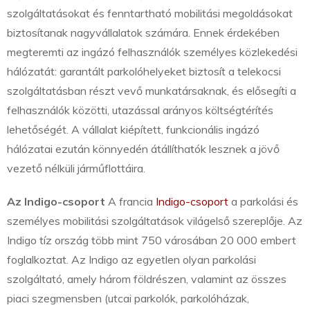
szolgáltatásokat és fenntartható mobilitási megoldásokat
biztosítanak nagyvállalatok számára. Ennek érdekében
megteremti az ingázó felhasználók személyes közlekedési
hálózatát: garantált parkolóhelyeket biztosít a telekocsi
szolgáltatásban részt vevő munkatársaknak, és elősegíti a
felhasználók közötti, utazással arányos költségtérítés
lehetőségét. A vállalat kiépített, funkcionális ingázó
hálózatai ezután könnyedén átállíthatók lesznek a jövő
vezető nélküli járműflottáira.
Az Indigo-csoport
A francia
Indigo-csoport
a parkolási és
személyes mobilitási szolgáltatások világelső szereplője. Az
Indigo tíz ország több mint 750 városában 20 000 embert
foglalkoztat. Az Indigo az egyetlen olyan parkolási
szolgáltató, amely három földrészen, valamint az összes
piaci szegmensben (utcai parkolók, parkolóházak,