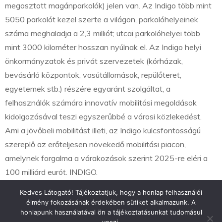
megosztott magánparkolók) jelen van. Az Indigo több mint
5050 parkolót kezel szerte a világon, parkolóhelyeinek
száma meghaladja a 2,3 milliót; utcai parkolóhelyei több
mint 3000 kilométer hosszan nyúlnak el. Az Indigo helyi
önkormányzatok és privát szervezetek (kórházak,
bevásárló központok, vasútállomások, repülőteret,
egyetemek stb.) részére egyaránt szolgáltat, a
felhasználók számára innovatív mobilitási megoldások
kidolgozásával teszi egyszerűbbé a városi közlekedést.
Ami a jövőbeli mobilitást illeti, az Indigo kulcsfontosságú
szereplő az erőteljesen növekedő mobilitási piacon,
amelynek forgalma a várakozások szerint 2025-re eléri a
100 milliárd eurót. INDIGO.
Kedves Látogató! Tájékoztatjuk, hogy a honlap felhasználói
élmény fokozásának érdekében sütiket alkalmazunk. A
honlapunk használatával ön a tájékoztatásunkat tudomásul