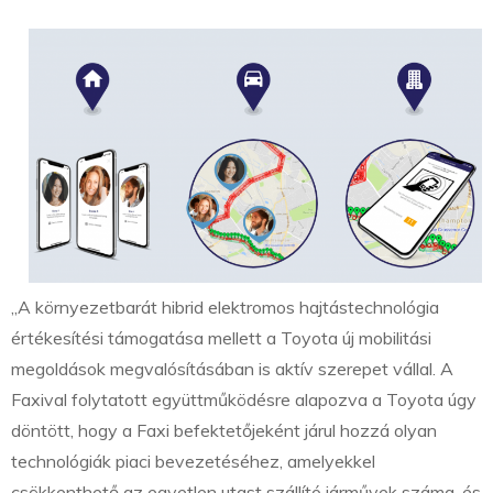
„A környezetbarát hibrid elektromos hajtástechnológia
értékesítési támogatása mellett a Toyota új mobilitási
megoldások megvalósításában is aktív szerepet vállal. A
Faxival folytatott együttműködésre alapozva a Toyota úgy
döntött, hogy a Faxi befektetőjeként járul hozzá olyan
technológiák piaci bevezetéséhez, amelyekkel
csökkenthető az egyetlen utast szállító járművek száma, és