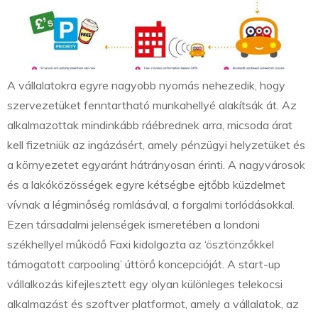
A vállalatokra egyre nagyobb nyomás nehezedik, hogy
szervezetüket fenntartható munkahellyé alakítsák át. Az
alkalmazottak mindinkább ráébrednek arra, micsoda árat
kell fizetniük az ingázásért, amely pénzügyi helyzetüket és
a környezetet egyaránt hátrányosan érinti. A nagyvárosok
és a lakóközösségek egyre kétségbe ejtőbb küzdelmet
vívnak a légminőség romlásával, a forgalmi torlódásokkal.
Ezen társadalmi jelenségek ismeretében a londoni
székhellyel működő Faxi kidolgozta az ‘ösztönzőkkel
támogatott carpooling’ úttörő koncepcióját. A start-up
vállalkozás kifejlesztett egy olyan különleges telekocsi
alkalmazást és szoftver platformot, amely a vállalatok, az