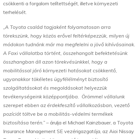
csökkenti a forgalom telítettségét, illetve környezeti
terhelését.
„A Toyota család tagjaként folyamatosan arra
törekszünk, hogy közös erővel feltérképezzük, milyen új
módokon tudnánk már ma megfelelni a jövő kihívásainak.
A Faxi vállalatba történt, összehangolt befektetésünk
összhangban áll azon törekvésünkkel, hogy a
mobilitással járó környezeti hatásokat csökkentő,
ugyanakkor tökéletes ügyfélélményt biztosító
szolgáltatásokat és megoldásokat helyezzük
tevékenységeink középpontjába. Örömmel vállalunk
szerepet ebben az érdekfeszítő vállalkozásban, vezető
pozíciót töltve be a mobilitás-védelmi termékek
biztosítása terén.”
– árulja el Michael Kainzbauer, a Toyota
Insurance Management SE vezérigazgatója, az Aioi Nissay