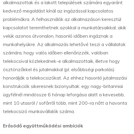
alkalmazottak és a lakott települések számára egyaránt
kedvező megoldást kínál az ingázással kapcsolatos
problémákra. A felhasználók az alkalmazáson keresztül
kapcsolatot teremthetnek azokkal a munkatársaikkal, akik
velük azonos útvonalon, hasonló időben ingáznak a
munkahelyükre. Az alkalmazás lehetővé teszi a vállalatok
számára, hogy valós időben ellenőrizzék, valóban
telekocsival közlekednek-e alkalmazottaik, illetve hogy
ösztönzőkkel és jutalmakkal (pl. elsőbbségi parkolás)
honorálják a telekocsizókat. Az ehhez hasonló jutalmazási
konstrukciók sikeresnek bizonyultak: egy nagy-britanniai
ügyfélnél mindössze 6 hónap leforgása alatt a kevesebb,
mint 10 utasról / sofőrről több, mint 200-ra nőtt a havonta
telekocsizó munkavállalók száma.
Erősödő együttműködési ambíciók