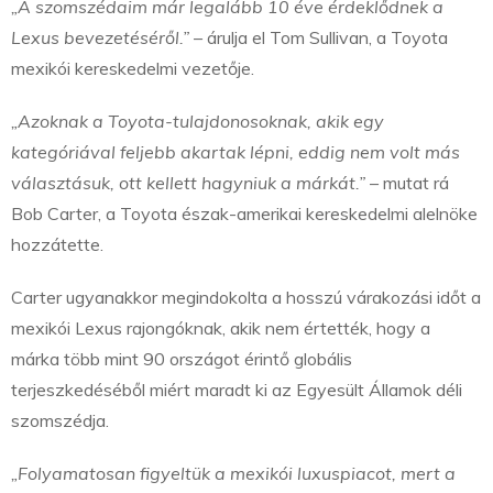
„A szomszédaim már legalább 10 éve érdeklődnek a
Lexus bevezetéséről.”
– árulja el Tom Sullivan, a Toyota
mexikói kereskedelmi vezetője.
„Azoknak a Toyota-tulajdonosoknak, akik egy
kategóriával feljebb akartak lépni, eddig nem volt más
választásuk, ott kellett hagyniuk a márkát.”
– mutat rá
Bob Carter, a Toyota észak-amerikai kereskedelmi alelnöke
hozzátette.
Carter ugyanakkor megindokolta a hosszú várakozási időt a
mexikói Lexus rajongóknak, akik nem értették, hogy a
márka több mint 90 országot érintő globális
terjeszkedéséből miért maradt ki az Egyesült Államok déli
szomszédja.
„Folyamatosan figyeltük a mexikói luxuspiacot, mert a