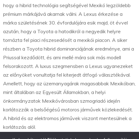
hogy a hibrid technológia segítségével Mexikó legzöldebb
prémium márkájává akarnak válni. A Lexus érkezése a
márka születésének 30. évfordulójára esik majd, öt évvel
azután, hogy a Toyota a hatodikról a negyedik helyre
tornázta fel piaci részesedését a mexikói piacon. A siker
részben a Toyota hibrid dominanciájának eredménye, ami a
Priussal kezdődött, és ami mellé mára sok más modell
felsorakozott. A luxus szegmensben a Lexus ugyanezeket
az előnyöket vonultatja fel kiterjedt átfogó választékával.
Amellett, hogy az üzemanyagárak magasabbak Mexikóban,
mint általában az Egyesült Államokban, a helyi
önkormányzatok Mexikóvárosban szmogriadó idején
korlátozzák a belsőégésű motoros járművek közlekedését.
A hibrid és az elektromos járművek viszont mentesülnek a
korlátozás alól.