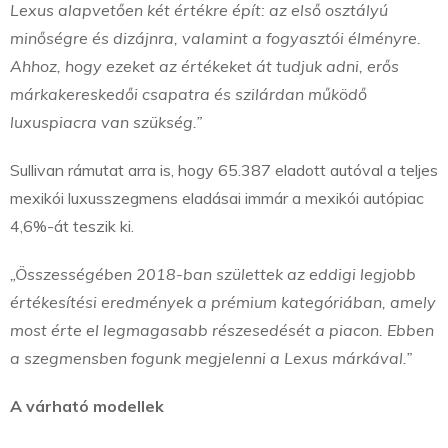
Lexus alapvetően két értékre épít: az első osztályú
minőségre és dizájnra, valamint a fogyasztói élményre.
Ahhoz, hogy ezeket az értékeket át tudjuk adni, erős
márkakereskedői csapatra és szilárdan működő
luxuspiacra van szükség.”
Sullivan rámutat arra is, hogy 65.387 eladott autóval a teljes
mexikói luxusszegmens eladásai immár a mexikói autópiac
4,6%-át teszik ki.
„Összességében 2018-ban születtek az eddigi legjobb
értékesítési eredmények a prémium kategóriában, amely
most érte el legmagasabb részesedését a piacon. Ebben
a szegmensben fogunk megjelenni a Lexus márkával.”
A várható modellek