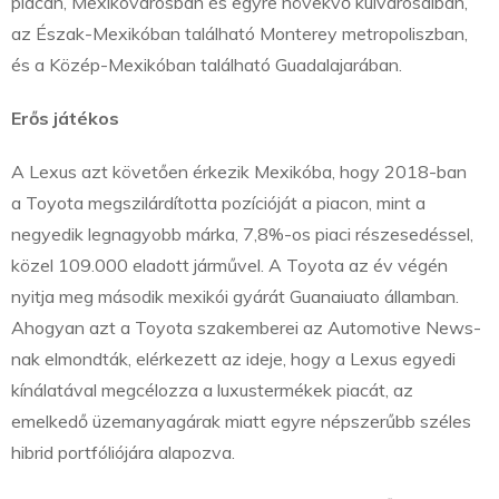
piacán, Mexikóvárosban és egyre növekvő külvárosaiban,
az Észak-Mexikóban található Monterey metropoliszban,
és a Közép-Mexikóban található Guadalajarában.
Erős játékos
A Lexus azt követően érkezik Mexikóba, hogy 2018-ban
a Toyota megszilárdította pozícióját a piacon, mint a
negyedik legnagyobb márka, 7,8%-os piaci részesedéssel,
közel 109.000 eladott járművel. A Toyota az év végén
nyitja meg második mexikói gyárát Guanaiuato államban.
Ahogyan azt a Toyota szakemberei az Automotive News-
nak elmondták, elérkezett az ideje, hogy a Lexus egyedi
kínálatával megcélozza a luxustermékek piacát, az
emelkedő üzemanyagárak miatt egyre népszerűbb széles
hibrid portfóliójára alapozva.