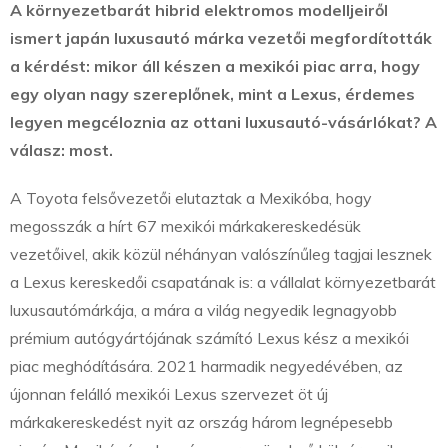
A környezetbarát hibrid elektromos modelljeiről
ismert japán luxusautó márka vezetői megfordították
a kérdést: mikor áll készen a mexikói piac arra, hogy
egy olyan nagy szereplőnek, mint a Lexus, érdemes
legyen megcéloznia az ottani luxusautó-vásárlókat? A
válasz: most.
A Toyota felsővezetői elutaztak a Mexikóba, hogy
megosszák a hírt 67 mexikói márkakereskedésük
vezetőivel, akik közül néhányan valószínűleg tagjai lesznek
a Lexus kereskedői csapatának is: a vállalat környezetbarát
luxusautómárkája, a mára a világ negyedik legnagyobb
prémium autógyártójának számító Lexus kész a mexikói
piac meghódítására. 2021 harmadik negyedévében, az
újonnan felálló mexikói Lexus szervezet öt új
márkakereskedést nyit az ország három legnépesebb