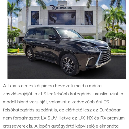
A Lexus a mexikói piacra bevezeti majd a márka
zászlóshajóját, az LS legfelsőbb kategóriás luxuslimuzint, a
modell hibrid verzióját, valamint a kedvezőbb árú ES
felsőkategóriás szedánt is, de elérhető lesz az Európában
nem forgalmazott LX SUV, illetve az UX, NX és RX prémium
crossoverek is. A japán autógyártó képviselője elmondta,