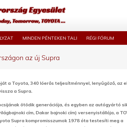
LYZAT
MINDEN PÉNTEKEN TALI
RÉGI FÓRUM
rszágon az új Supra
ját a Toyota, 340 lóerős teljesítménnyel, lenyűgöző, az e
vissza a Supra.
csijának ötödik generációja, és egyben az autógyártó si
ilágbajnoki cím, Dakar bajnoki cím) versenyistállója, a 
oyota Supra kompromisszumok 1978 óta testesíti meg a