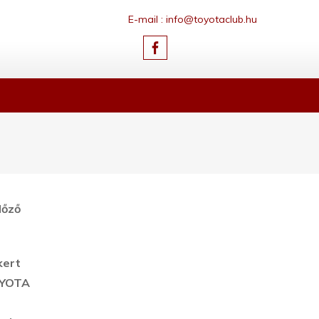
E-mail : info@toyotaclub.hu
lőző
kert
TOYOTA