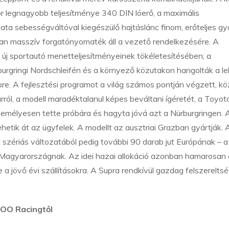
tor legnagyobb teljesítménye 340 DIN lóerő, a maximális
 sebességváltóval kiegészülő hajtáslánc finom, erőteljes gyo
ban masszív forgatónyomaték áll a vezető rendelkezésére. A
j sportautó menetteljesítményeinek tökéletesítésében; a
rgringi Nordschleifén és a környező közutakon hangolták a l
re. A fejlesztési programot a világ számos pontján végzett, kö
ról, a modell maradéktalanul képes beváltani ígéretét, a Toyot
emélyesen tette próbára és hagyta jóvá azt a Nürburgringen. A
etik át az ügyfelek. A modellt az ausztriai Grazban gyártják. 
 szériás változatából pedig további 90 darab jut Európának – a
Magyarországnak. Az idei hazai allokáció azonban hamarosan 
a jövő évi szállításokra. A Supra rendkívül gazdag felszerelts
OO Racingtől