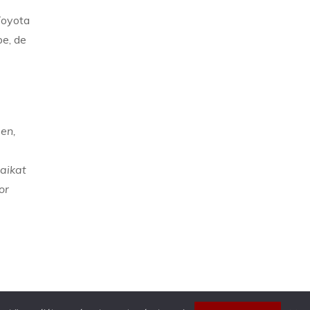
Toyota
be, de
en,
aikat
or