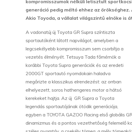
kompromisszumok nélküli letisztult sportkoc
generáció pedig méltó ehhez az örökséghez. A
Akio Toyoda, a vállalat világszintű elnöke is á
A vadonatúj új Toyota GR Supra színtiszta
sportautóként látott napvilágot, amelyben a
legcsekélyebb kompromisszum sem csorbítja a
vezetés élményét. Tetsuya Tada főmérnök a
korábbi Toyota Supra generációk és az eredeti
2000GT sportautó nyomdokain haladva
megőrizte a klasszikus elrendezést: az orrban
elhelyezett, soros hathengeres motor a hátsó
kerekeket hajtja. Az új GR Supra a Toyota
legendás sportautójának ötödik generációja,
egyben a TOYOTA GAZOO Racing első globális GR mo
dinamizmus és a pontos vezethetőség felemelő kom
széles nyomtáv, a csekély tömeg, a mély tömegköz