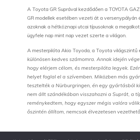
A Toyota GR Suprával kezdődően a TOYOTA GAZO
GR modellek esetében vezeti át a versenypályán és
azoknak a hétköznapi utcai típusoknak a megalkotá
ügyfele nap mint nap vezet szerte a világon.
A mesterpilóta Akio Toyoda, a Toyota világszintű 
különösen kedves számomra. Annak idején véget
hogy elérjem célom, és mesterpilóta legyek. Ezé
helyet foglal el a szívemben. Miközben más gyá
tesztelték a Nürburgringen, én egy gyártásból k
nem állt szándékában visszahozni a Suprát, a t
reménykedtem, hogy egyszer mégis valóra válik 
őszintén állítom, nemcsak élvezetesen vezethető,