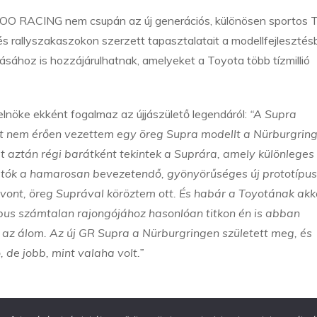
O RACING nem csupán az új generációs, különösen sportos 
 rallyszakaszokon szerzett tapasztalatait a modellfejlesztés
sához is hozzájárulhatnak, amelyeket a Toyota több tízmillió
elnöke ekként fogalmaz az újjászülető legendáról:
“A Supra
 nem érően vezettem egy öreg Supra modellt a Nürburgring
rt aztán régi barátként tekintek a Suprára, amely különleges
rtók a hamarosan bevezetendő, gyönyörűséges új prototípus
ivont, öreg Suprával köröztem ott. És habár a Toyotának akk
ípus számtalan rajongójához hasonlóan titkon én is abban
az álom. Az új GR Supra a Nürburgringen született meg, és
 de jobb, mint valaha volt.”