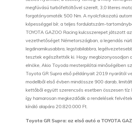
megfúvású turbófeltöltővel szerelt, 3,0 literes mo
forgatónyomaték 500 Nm. A nyolcfokozatú automata
képességgel bír, a teljes fordulatszám-tartomány
TOYOTA GAZOO Racing kulcsszerepet játszott az ú
vezethetőséget Németországban, a legendás nürbu
legdinamikusabbra, legstabilabbra, legélvezetesebb
tesztek egészítették ki. Hogy megbizonyosodjon ar
elnöke, Akio Toyoda mesterpilótai minőségében sz
Toyota GR Supra első példányait 2019 nyarától veh
modellből első évben mindössze 900 darab, limitált
kettőből együtt szerencsés esetben összesen tíz 
így hamarosan megkezdődik a rendelések felvétele 
kínáló alapára 20.820.000 Ft.
Toyota GR Supra: az első autó a TOYOTA GAZ