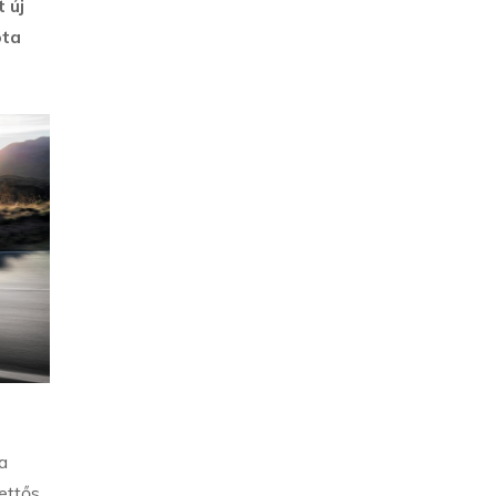
 új
óta
a
ettős