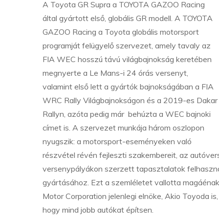
A Toyota GR Supra a TOYOTA GAZOO Racing
által gyártott első, globális GR modell. A TOYOTA
GAZOO Racing a Toyota globális motorsport
programját felügyelő szervezet, amely tavaly az
FIA WEC hosszú távú világbajnokság keretében
megnyerte a Le Mans-i 24 órás versenyt,
valamint első lett a gyártók bajnokságában a FIA
WRC Rally Világbajnokságon és a 2019-es Dakar
Rallyn, azóta pedig már behúzta a WEC bajnoki
címet is. A szervezet munkája három oszlopon
nyugszik: a motorsport-eseményeken való
részvétel révén fejleszti szakembereit, az autóve
versenypályákon szerzett tapasztalatok felhaszná
gyártásához. Ezt a szemléletet vallotta magáénak 
Motor Corporation jelenlegi elnöke, Akio Toyoda is,
hogy mind jobb autókat építsen.