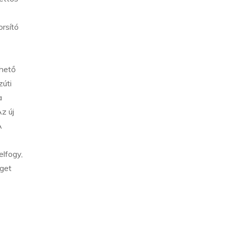
rsító
ehető
zúti
a
z új
A
elfogy,
éget