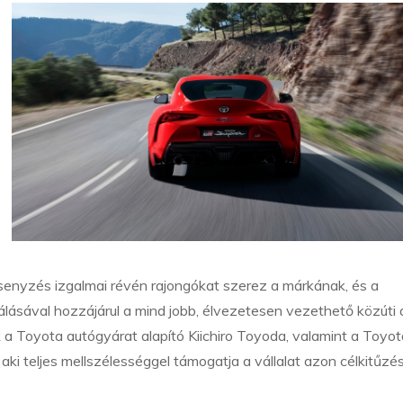
rsenyzés izgalmai révén rajongókat szerez a márkának, és a
lásával hozzájárul a mind jobb, élvezetesen vezethető közúti 
a Toyota autógyárat alapító Kiichiro Toyoda, valamint a Toyot
 aki teljes mellszélességgel támogatja a vállalat azon célkitűzés