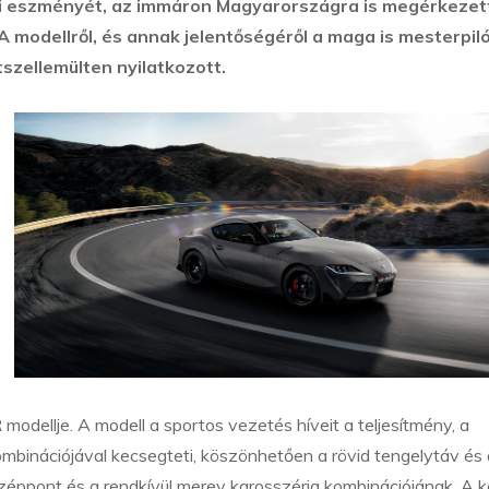
si eszményét, az immáron Magyarországra is megérkezett
 modellről, és annak jelentőségéről a maga is mesterpil
tszellemülten nyilatkozott.
dellje. A modell a sportos vezetés híveit a teljesítmény, a
binációjával kecsegteti, köszönhetően a rövid tengelytáv és 
éppont és a rendkívül merev karosszéria kombinációjának. A k