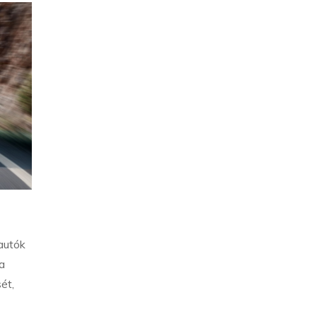
autók
a
ét,