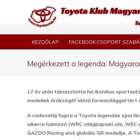
KEZDŐLAP
FACEBOOK CSOPORT SZABÁ
Megérkezett a legenda: Magyaro
17 év után támasztotta fel ikonikus sportautó
modellek örökségét idéző formavilággal tért 
A vadonatúj Supra a Toyota legendás sportko
sikerre halmozó (WRC világbajnoki cím, WEC v
GAZOO Racing első globális GR modellje. A T