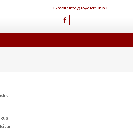
E-mail : info@toyotaclub.hu
edik
ikus
látor,