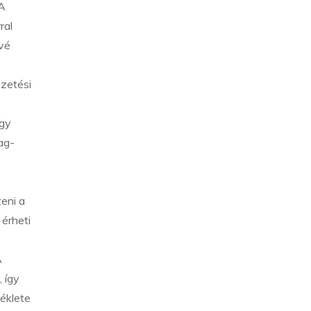
 A
ral
vé
ezetési
agy
ag-
eni a
 érheti
A
 így
éklete