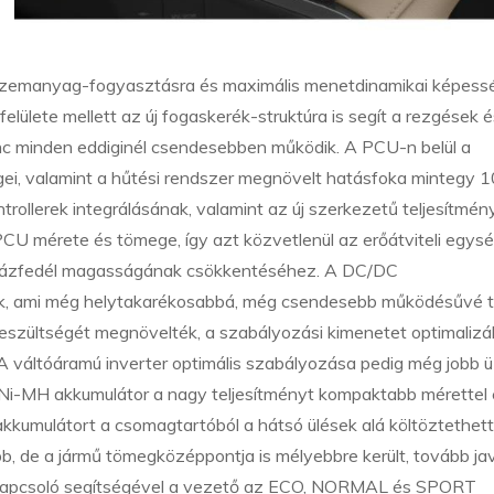
s üzemanyag-fogyasztásra és maximális menetdinamikai képess
felülete mellett az új fogaskerék-struktúra is segít a rezgések 
slánc minden eddiginél csendesebben működik. A PCU-n belül a
gei, valamint a hűtési rendszer megnövelt hatásfoka mintegy 
rollerek integrálásának, valamint az új szerkezetű teljesítmén
U mérete és tömege, így azt közvetlenül az erőátviteli egys
torházfedél magasságának csökkentéséhez. A DC/DC
lták, ami még helytakarékosabbá, még csendesebb működésűvé t
eszültségét megnövelték, a szabályozási kimenetet optimalizál
A váltóáramú inverter optimális szabályozása pedig még jobb 
t Ni-MH akkumulátor a nagy teljesítményt kompaktabb mérettel
kkumulátort a csomagtartóból a hátsó ülések alá költöztethett
, de a jármű tömegközéppontja is mélyebbre került, tovább jav
-kapcsoló segítségével a vezető az ECO, NORMAL és SPORT