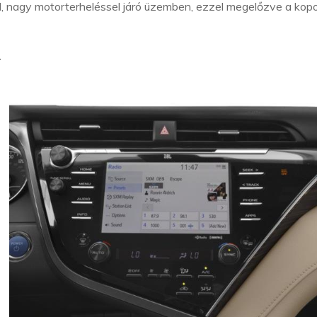
 nagy motorterheléssel járó üzemben, ezzel megelőzve a kopo
r