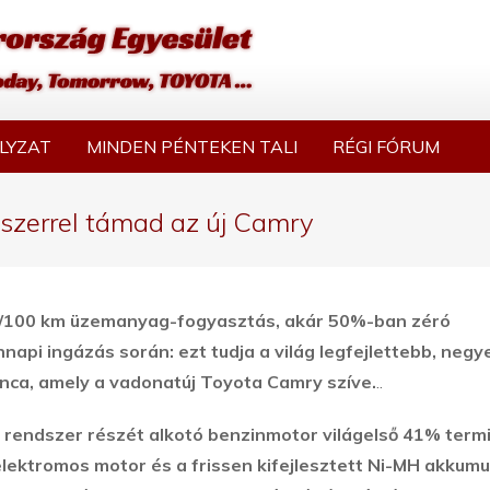
LYZAT
MINDEN PÉNTEKEN TALI
RÉGI FÓRUM
dszerrel támad az új Camry
 l/100 km üzemanyag-fogyasztás, akár 50%-ban zéró
pi ingázás során: ezt tudja a világ legfejlettebb, negy
ánca, amely a vadonatúj Toyota Camry szíve.
..
ce rendszer részét alkotó benzinmotor világelső 41% term
lektromos motor és a frissen kifejlesztett Ni-MH akkumu