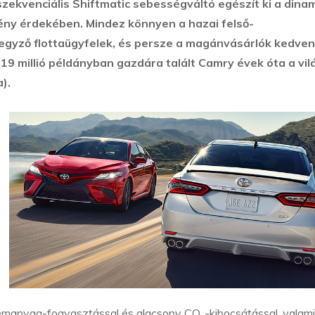
zekvenciális Shiftmatic sebességváltó egészít ki a dina
ény érdekében. Mindez könnyen a hazai felső-
gyző flottaügyfelek, és persze a magánvásárlók kedve
 19 millió példányban gazdára talált Camry évek óta a vil
).
zemanyag-fogyasztással és alacsony CO₂-kibocsátással, valam