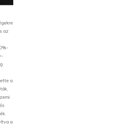
égekre
és az
10%-
y-
ég
ette a
ták,
üzemi
 és
ék.
ítva a