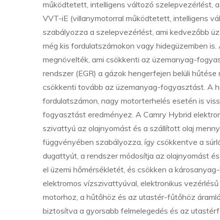
működtetett, intelligens változó szelepvezérlést, a
VVT-iE (villanymotorral működtetett, intelligens v
szabályozza a szelepvezérlést, ami kedvezőbb ü
még kis fordulatszámokon vagy hidegüzemben is. A
megnövelték, ami csökkenti az üzemanyag-fogyaszt
rendszer (EGR) a gázok hengerfejen belüli hűtés
csökkenti tovább az üzemanyag-fogyasztást. A 
fordulatszámon, nagy motorterhelés esetén is v
fogyasztást eredményez. A Camry Hybrid elektromo
szivattyú az olajnyomást és a szállított olaj me
függvényében szabályozza, így csökkentve a súrlód
dugattyút, a rendszer módosítja az olajnyomást és
el üzemi hőmérsékletét, és csökken a károsanyag-k
elektromos vízszivattyúval, elektronikus vezérlésű
motorhoz, a hűtőhöz és az utastér-fűtőhöz áramló
biztosítva a gyorsabb felmelegedés és az utastérf