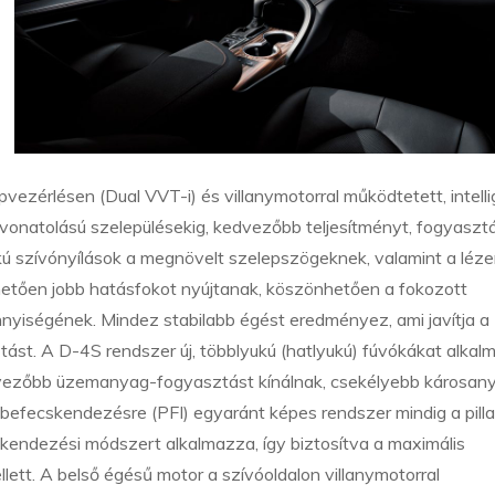
elepvezérlésen (Dual VVT-i) és villanymotorral működtetett, intell
vonatolású szelepülésekig, kedvezőbb teljesítményt, fogyaszt
kú szívónyílások a megnövelt szelepszögeknek, valamint a léze
hetően jobb hatásfokot nyújtanak, köszönhetően a fokozott
nyiségének. Mindez stabilabb égést eredményez, ami javítja a
ást. A D-4S rendszer új, többlyukú (hatlyukú) fúvókákat alkal
edvezőbb üzemanyag-fogyasztást kínálnak, csekélyebb károsan
k-befecskendezésre (PFI) egyaránt képes rendszer mindig a pill
endezési módszert alkalmazza, így biztosítva a maximális
llett. A belső égésű motor a szívóoldalon villanymotorral