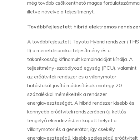
még tovább csökkenthető magas fordulatszámmal,
illetve növelve a teljesítményt.
Továbbfejlesztett hibrid elektromos rendsze
A továbbfejlesztett Toyota Hybrid rendszer (THS
II) a menetdinamikai teljesítmény és a
takarékosság kifinomult kombinációját kínálja. A
teljesítmény-szabályozó egység (PCU), valamint
az erőátviteli rendszer és a villanymotor
hatásfokát javító módosítások mintegy 20
százalékkal mérsékelték a rendszer
energiaveszteségét. A hibrid rendszer kisebb és
könnyebb erőátviteli rendszerében új, kettős
tengelyű elrendezésben kapott helyet a
villanymotor és a generátor, így csekély
energiaveszteségű, kisebb szélességű erőátvitelt