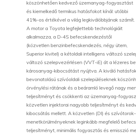
köszönhetően kedvező üzemanyag-fogyasztást
és kiemelkedő termikus hatásfokot kínál: utóbbi
41%-os értékével a világ legkiválóbbjának számít.
A motor a Toyota legfejlettebb technológiáit
alkalmazza, a D-4S befecskendezéstől
(közvetlen benzinbefecskendezés, négy ütem,
Superior kivitel) a kétoldali intelligens változó sz
változó szelepvezérlésen (VVT-iE) át a lézeres be
károsanyag-kibocsátást nyújtva. A kiváló hatásfo
bevonatolású szívóoldali szelepüléseknek köszön
örvénylési rátának és a beáramló levegő nagy men
teljesítményt és csökkenti az üzemanyag-fogyaszt
közvetlen injektorai nagyobb teljesítményt és k
kibocsátás mellett. A közvetlen (DI) és szívótoro
menetkörülményeknek leginkább megfelelő befecsk
teljesítményt, minimális fogyasztás és emisszió me