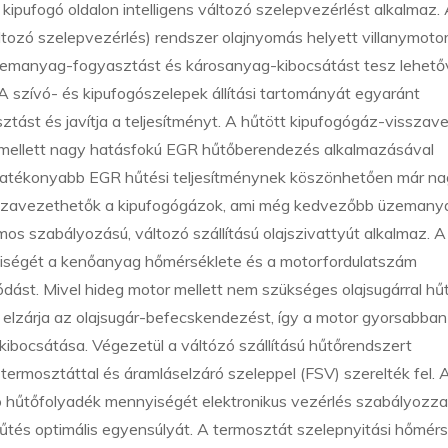
 kipufogó oldalon intelligens változó szelepvezérlést alkalmaz.
áltozó szelepvezérlés) rendszer olajnyomás helyett villanymotor
zemanyag-fogyasztást és károsanyag-kibocsátást tesz lehető
 szívó- és kipufogószelepek állítási tartományát egyaránt
ást és javítja a teljesítményt. A hűtött kipufogógáz-visszav
e mellett nagy hatásfokú EGR hűtőberendezés alkalmazásával
hatékonyabb EGR hűtési teljesítménynek köszönhetően már n
isszavezethetők a kipufogógázok, ami még kedvezőbb üzemany
s szabályozású, változó szállítású olajszivattyút alkalmaz. A
nnyiségét a kenőanyag hőmérséklete és a motorfordulatszám
ást. Mivel hideg motor mellett nem szükséges olajsugárral hűt
 elzárja az olajsugár-befecskendezést, így a motor gyorsabban
ibocsátása. Végezetül a váltózó szállítású hűtőrendszert
 termosztáttal és áramláselzáró szeleppel (FSV) szerelték fel. 
 hűtőfolyadék mennyiségét elektronikus vezérlés szabályozza,
űtés optimális egyensúlyát. A termosztát szelepnyitási hőmérs