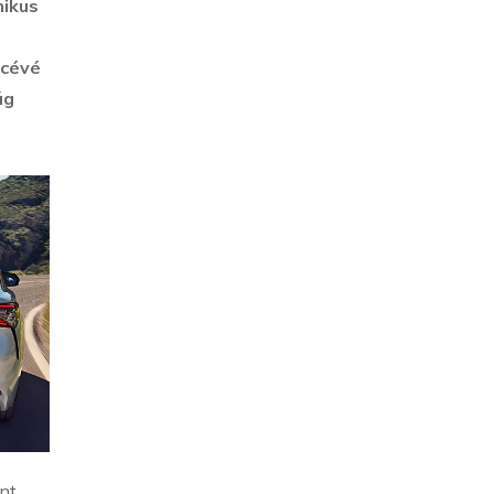
mikus
ncévé
ág
int