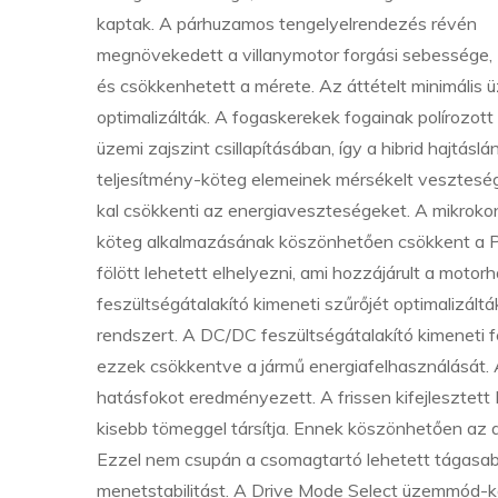
kaptak. A párhuzamos tengelyelrendezés révén
megnövekedett a villanymotor forgási sebessége,
és csökkenhetett a mérete. Az áttételt minimáli
optimalizálták. A fogaskerekek fogainak polírozott 
üzemi zajszint csillapításában, így a hibrid hajtá
teljesítmény-köteg elemeinek mérsékelt vesztesé
kal csökkenti az energiaveszteségeket. A mikrokont
köteg alkalmazásának köszönhetően csökkent a PC
fölött lehetett elhelyezni, ami hozzájárult a mo
feszültségátalakító kimeneti szűrőjét optimalizá
rendszert. A DC/DC feszültségátalakító kimeneti f
ezzek csökkentve a jármű energiafelhasználását. 
hatásfokot eredményezett. A frissen kifejlesztet
kisebb tömeggel társítja. Ennek köszönhetően az a
Ezzel nem csupán a csomagtartó lehetett tágasabb
menetstabilitást. A Drive Mode Select üzemmód