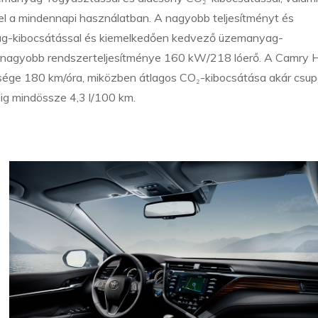
 a mindennapi használatban. A nagyobb teljesítményt és
ag-kibocsátással és kiemelkedően kedvező üzemanyag-
 legnagyobb rendszerteljesítménye 160 kW/218 lóerő. A Camry 
essége 180 km/óra, miközben átlagos CO₂-kibocsátása akár csu
g mindössze 4,3 l/100 km.