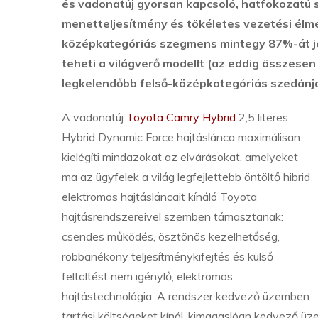
és vadonatúj gyorsan kapcsoló, hatfokozatú s
menetteljesítmény és tökéletes vezetési élm
középkategóriás szegmens mintegy 87%-át je
teheti a világverő modellt (az eddig összesen
legkelendőbb felső-középkategóriás szedánja
A vadonatúj
Toyota Camry Hybrid
2,5 literes
Hybrid Dynamic Force hajtáslánca maximálisan
kielégíti mindazokat az elvárásokat, amelyeket
ma az ügyfelek a világ legfejlettebb öntöltő hibrid
elektromos hajtásláncait kínáló Toyota
hajtásrendszereivel szemben támasztanak:
csendes működés, ösztönös kezelhetőség,
robbanékony teljesítménykifejtés és külső
feltöltést nem igénylő, elektromos
hajtástechnológia. A rendszer kedvező üzemben
tartási költségeket kínál, kimagaslóan kedvező ü