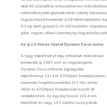
akár 50 százalékos emissziómentes működtetéssel
robbanékonyabb gázreakciókat csekély károsany
fogyasztással kombináló új full hibrid hajtáslánc
8,3 mp alatt gyorsul 0-ról 100 km/órára, végseb
g/km, vegyes ciklusú üzemanyag-fogyasztása pedi
Az új 2,5 literes Hybrid Dynamic Force motor
A nagy teljesítményt lágy, kifinomult működéssel
kombináló új, 2487 cm3-es négyhengeres
Dynamic Force erőforrás legnagyobb
teljesítménye 131 kW 5700/perc fordulatszámon,
maximális forgatónyomatéka 221 Nm, amely
3600 és 5200/perc fordulatszám között áll
rendelkezésre. Az egység hosszú 103,4 mm
löketének és nagy, 14:1 sűrítési viszonyának