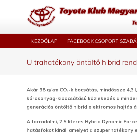
KEZDŐLAP
FACEBOOK CSOPORT SZABÁ
Ultrahatékony öntöltő hibrid ren
Akár 98 g/km CO₂-kibocsátás, mindössze 4,3
károsanyag-kibocsátású közlekedés a mindenna
generációs öntöltő hibrid elektromos hajtásl
A forradalmi, 2,5 literes Hybrid Dynamic For
hatásfokot kínál, amelyet a szuperhatékony e