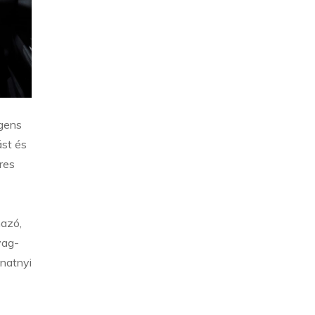
igens
ást és
res
mazó,
yag-
anatnyi