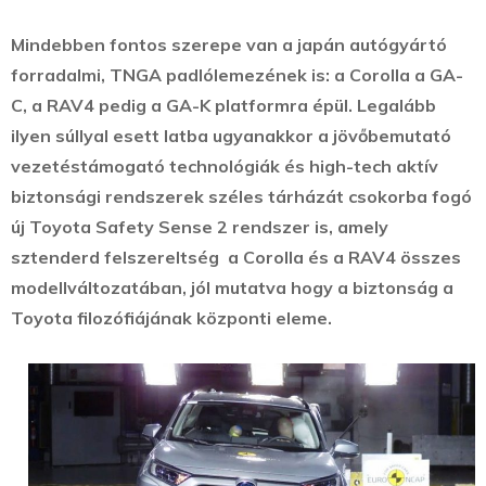
Mindebben fontos szerepe van a japán autógyártó
forradalmi, TNGA padlólemezének is: a Corolla a GA-
C, a RAV4 pedig a GA-K platformra épül. Legalább
ilyen súllyal esett latba ugyanakkor a jövőbemutató
vezetéstámogató technológiák és high-tech aktív
biztonsági rendszerek széles tárházát csokorba fogó
új Toyota Safety Sense 2 rendszer is, amely
sztenderd felszereltség a Corolla és a RAV4 összes
modellváltozatában, jól mutatva hogy a biztonság a
Toyota filozófiájának központi eleme.