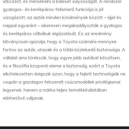
ütközést, és mérsékelni a baleset súlyosságát. A rendszer
gyalogos- és kerékpáros-felismerő funkciója is jól
vizsgázott: az autók minden körülmények között – éjjel és
nappal egyaránt – sikeresen megakadályozták a gyalogos
és kerékpáros célbábuk elgázolását. Ez az eredmény
látványosan igazolja, hogy a Toyota számára mennyire
fontos az autók, utasaik és a többi közlekedő biztonsága. A
vállalat arra törekszik, hogy egyre jobb autókat készítsen,
és e filozófia központi eleme a biztonság, ezért a Toyota
elkötelezetten dolgozik azon, hogy a fejlett technológiák ne
csupán a gazdagon felszerelt csúcsmodellek privilégiumai
legyenek, hanem a márka teljes termékkínálatában
elérhetővé váljanak.