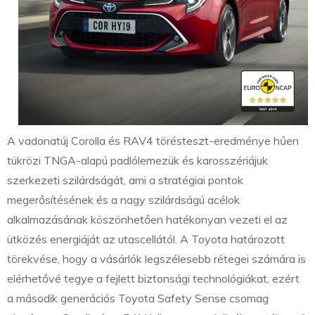
A vadonatúj Corolla és RAV4 törésteszt-eredménye hűen
tükrözi TNGA-alapú padlólemezük és karosszériájuk
szerkezeti szilárdságát, ami a stratégiai pontok
megerősítésének és a nagy szilárdságú acélok
alkalmazásának köszönhetően hatékonyan vezeti el az
ütközés energiáját az utascellától. A Toyota határozott
törekvése, hogy a vásárlók legszélesebb rétegei számára is
elérhetővé tegye a fejlett biztonsági technológiákat, ezért
a második generációs Toyota Safety Sense csomag