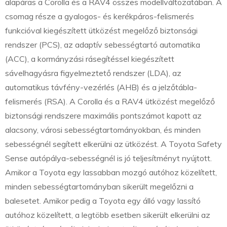
alapáras a Corolla és a RAV4 összes modellváltozatában. A
csomag része a gyalogos- és kerékpáros-felismerés
funkcióval kiegészített ütközést megelőző biztonsági
rendszer (PCS), az adaptív sebességtartó automatika
(ACC), a kormányzási rásegítéssel kiegészített
sávelhagyásra figyelmeztető rendszer (LDA), az
automatikus távfény-vezérlés (AHB) és a jelzőtábla-
felismerés (RSA). A Corolla és a RAV4 ütközést megelőző
biztonsági rendszere maximális pontszámot kapott az
alacsony, városi sebességtartományokban, és minden
sebességnél segített elkerülni az ütközést. A Toyota Safety
Sense autópálya-sebességnél is jó teljesítményt nyújtott.
Amikor a Toyota egy lassabban mozgó autóhoz közelített,
minden sebességtartományban sikerült megelőzni a
balesetet. Amikor pedig a Toyota egy álló vagy lassító
autóhoz közelített, a legtöbb esetben sikerült elkerülni az