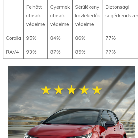
Felnőtt
Gyermek
Sérülékeny
Biztonsági
utasok
utasok
közlekedők
segédrendsze
védelme
védelme
védelme
Corolla
95%
84%
86%
77%
RAV4
93%
87%
85%
77%