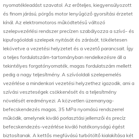
nyomatékleadást szavatol. Az erőteljes, kiegyensúlyozott
és finom járású, pörgős motor lenyűgöző gyorsítási érzetet
kínál. Az elektromotoros működtetésű változó
szelepvezérlési rendszer precízen szabályozza a szívó- és
kipufogóoldali szelepek nyitását és zárását, tökéletesen
lekövetve a vezetési helyzetet és a vezető parancsait. Így
a teljes fordulatszám-tartományban rendelkezésre áll a
tekintélyes forgatónyomaték, magas fordulatszám mellett
pedig a nagy teljesítmény. A szívóoldali szelepemelés
vezérlése a mindenkori vezetési helyzethez igazodik, ami a
szívási veszteségek csökkenését és a teljesítmény
növelését eredményezi. A közvetlen üzemanyag-
befecskendezés magas, 35 MPa nyomású rendszerrel
működik, amelynek kiváló porlasztási jellemzői és precíz
befecskendezés-vezérlése kiváló hatékonyságú égést
biztosítanak. A kettős megfúvású turbótöltő kialakítása két