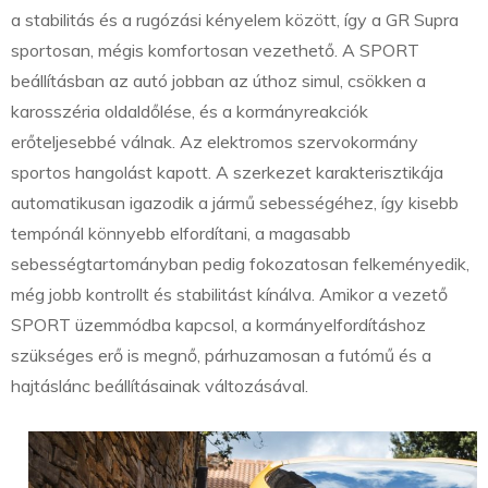
a stabilitás és a rugózási kényelem között, így a GR Supra
sportosan, mégis komfortosan vezethető. A SPORT
beállításban az autó jobban az úthoz simul, csökken a
karosszéria oldaldőlése, és a kormányreakciók
erőteljesebbé válnak. Az elektromos szervokormány
sportos hangolást kapott. A szerkezet karakterisztikája
automatikusan igazodik a jármű sebességéhez, így kisebb
tempónál könnyebb elfordítani, a magasabb
sebességtartományban pedig fokozatosan felkeményedik,
még jobb kontrollt és stabilitást kínálva. Amikor a vezető
SPORT üzemmódba kapcsol, a kormányelfordításhoz
szükséges erő is megnő, párhuzamosan a futómű és a
hajtáslánc beállításainak változásával.