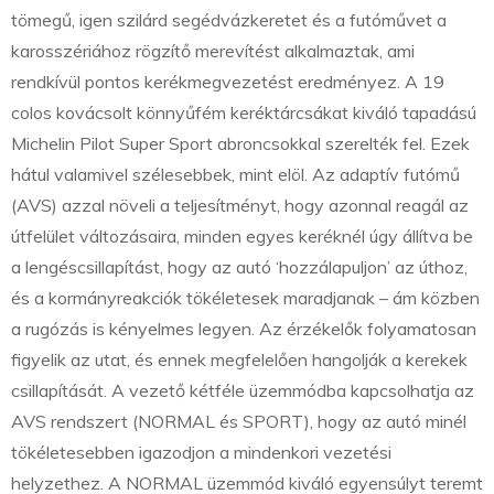
tömegű, igen szilárd segédvázkeretet és a futóművet a
karosszériához rögzítő merevítést alkalmaztak, ami
rendkívül pontos kerékmegvezetést eredményez. A 19
colos kovácsolt könnyűfém keréktárcsákat kiváló tapadású
Michelin Pilot Super Sport abroncsokkal szerelték fel. Ezek
hátul valamivel szélesebbek, mint elöl. Az adaptív futómű
(AVS) azzal növeli a teljesítményt, hogy azonnal reagál az
útfelület változásaira, minden egyes keréknél úgy állítva be
a lengéscsillapítást, hogy az autó ‘hozzálapuljon’ az úthoz,
és a kormányreakciók tökéletesek maradjanak – ám közben
a rugózás is kényelmes legyen. Az érzékelők folyamatosan
figyelik az utat, és ennek megfelelően hangolják a kerekek
csillapítását. A vezető kétféle üzemmódba kapcsolhatja az
AVS rendszert (NORMAL és SPORT), hogy az autó minél
tökéletesebben igazodjon a mindenkori vezetési
helyzethez. A NORMAL üzemmód kiváló egyensúlyt teremt