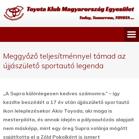
Meggyőző teljesítménnyel támad az
újjászülető sportautó legenda
„A Supra különlegesen kedves számomra.” – így
kezdte beszédét a 17 év után újjászülető sportautó
ikon leleplezésekor Akio Toyoda, aki maga is
mesterpilóta, és annak idején a pályaautózás alapjait
nem másképp, mint egy öreg Supra volánja mögött
sajátította el a Zöld Pokolként is ismert