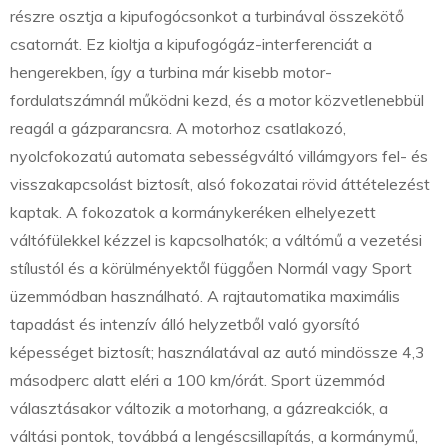
részre osztja a kipufogócsonkot a turbinával összekötő
csatornát. Ez kioltja a kipufogógáz-interferenciát a
hengerekben, így a turbina már kisebb motor-
fordulatszámnál működni kezd, és a motor közvetlenebbül
reagál a gázparancsra. A motorhoz csatlakozó,
nyolcfokozatú automata sebességváltó villámgyors fel- és
visszakapcsolást biztosít, alsó fokozatai rövid áttételezést
kaptak. A fokozatok a kormánykeréken elhelyezett
váltófülekkel kézzel is kapcsolhatók; a váltómű a vezetési
stílustól és a körülményektől függően Normál vagy Sport
üzemmódban használható. A rajtautomatika maximális
tapadást és intenzív álló helyzetből való gyorsító
képességet biztosít; használatával az autó mindössze 4,3
másodperc alatt eléri a 100 km/órát. Sport üzemmód
választásakor változik a motorhang, a gázreakciók, a
váltási pontok, továbbá a lengéscsillapítás, a kormánymű,