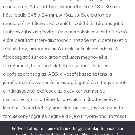
rendszerrel. A hűtött tárcsák mérete elöl 348 x 36 mm,
hátul pedig 345 x 24 mm. A rögzítőfék elektromos
rendszerű. A fékeket készenléti, szárító és fáradásgátló
funkciókkal is kiegészítették a mérnökök; a szárító funkció
előre beállított intervallumokban hozzáérinti a betéteket a
tárcsákhoz, amikor az autó ablaktörlői aktiválódnak. A
fáradásgátló funkció automatikusan megnöveli a
féknyomást, ha a tárcsák felforrósodnak. Szintén
alapfelszereltség az ABS, a vészfékasszisztens, a
járműstabilitás-vezérlés, a kipörgésgátló és a hegymeneti
elindulássegítő, akárcsak az aktív kanyarmeneti
asszisztens, ami a fékek külön-külön működtetésével
kiegészítő perdületi nyomatékot biztosít, javítva az autó
fordulékonyságát és segítve a kijelölt nyomvonal tartását.
Kedves Látogató! Tájékoztatjuk, hogy a honlap felhasználói
élmény fokozásának érdekében sütiket alkalmazunk. A