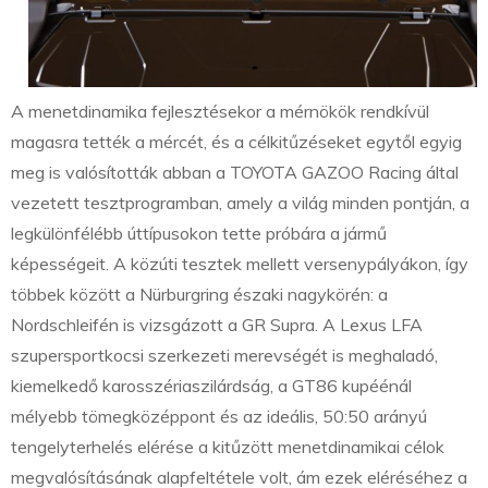
A menetdinamika fejlesztésekor a mérnökök rendkívül
magasra tették a mércét, és a célkitűzéseket egytől egyig
meg is valósították abban a TOYOTA GAZOO Racing által
vezetett tesztprogramban, amely a világ minden pontján, a
legkülönfélébb úttípusokon tette próbára a jármű
képességeit. A közúti tesztek mellett versenypályákon, így
többek között a Nürburgring északi nagykörén: a
Nordschleifén is vizsgázott a GR Supra. A Lexus LFA
szupersportkocsi szerkezeti merevségét is meghaladó,
kiemelkedő karosszériaszilárdság, a GT86 kupéénál
mélyebb tömegközéppont és az ideális, 50:50 arányú
tengelyterhelés elérése a kitűzött menetdinamikai célok
megvalósításának alapfeltétele volt, ám ezek eléréséhez a