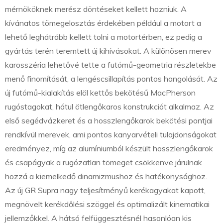
mérnököknek merész döntéseket kellett hozniuk. A
kívánatos tömegelosztás érdekében például a motort a
lehető leghátrább kellett tolni a motortérben, ez pedig a
gyártás terén teremtett új kihívásokat. A különösen merev
karosszéria lehetővé tette a futómű-geometria részletekbe
menő finomítását, a lengéscsillapítás pontos hangolását. Az
új futómű-kialakítás elöl kettős bekötésű MacPherson
rugóstagokat, hátul ötlengőkaros konstrukciót alkalmaz. Az
első segédvázkeret és a hosszlengőkarok bekötési pontjai
rendkívül merevek, ami pontos kanyarvételi tulajdonságokat
eredményez, míg az alumíniumból készült hosszlengőkarok
és csapágyak a rugózatlan tömeget csökkenve járulnak
hozzá a kiemelkedő dinamizmushoz és hatékonysághoz.
Az új GR Supra nagy teljesítményű kerékagyakat kapott,
megnövelt kerékdőlési szöggel és optimalizált kinematikai
jellemzőkkel. A hátsó felfüggesztésnél hasonlóan kis