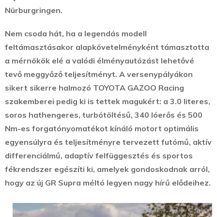
Nürburgringen.
Nem csoda hát, ha a legendás modell
feltámasztásakor alapkövetelményként támasztotta
a mérnökök elé a valódi élményautózást lehetővé
tevő meggyőző teljesítményt. A versenypályákon
sikert sikerre halmozó TOYOTA GAZOO Racing
szakemberei pedig ki is tettek magukért: a 3.0 literes,
soros hathengeres, turbótöltésű, 340 lóerős és 500
Nm-es forgatónyomatékot kínáló motort optimális
egyensúlyra és teljesítményre tervezett futómű, aktív
differenciálmű, adaptív felfüggesztés és sportos
fékrendszer egészíti ki, amelyek gondoskodnak arról,
hogy az új GR Supra méltó legyen nagy hírű elődeihez.