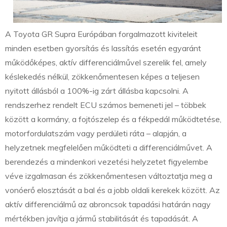
A Toyota GR Supra Európában forgalmazott kiviteleit
minden esetben gyorsítás és lassítás esetén egyaránt
működőképes, aktív differenciálművel szerelik fel, amely
késlekedés nélkül, zökkenőmentesen képes a teljesen
nyitott állásból a 100%-ig zárt állásba kapcsolni. A
rendszerhez rendelt ECU számos bemeneti jel – többek
között a kormány, a fojtószelep és a fékpedál működtetése,
motorfordulatszám vagy perdületi ráta – alapján, a
helyzetnek megfelelően működteti a differenciálművet. A
berendezés a mindenkori vezetési helyzetet figyelembe
véve izgalmasan és zökkenőmentesen változtatja meg a
vonóerő elosztását a bal és a jobb oldali kerekek között. Az
aktív differenciálmű az abroncsok tapadási határán nagy
mértékben javítja a jármű stabilitását és tapadását. A