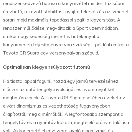
rendszer kedvező hatása a kanyarvétel minden fázisában
érezhető; fokozott stabilitást nyújt a fékezés és az ívmenet
során, majd maximális tapadással segíti a kigyorsítást. A
rendszer működése megváltozik a Sport üzemmódban,
amikor nagy sebesség mellett is hatékonyabb
kanyarmeneti teljesítményre van szükség – például amikor a
Toyota GR Supra egy versenypályán száguld.
Optimálisan kiegyensúlyozott futómű
Ha tiszta lappal fogunk hozzá egy jármű tervezéséhez,
először az autó tengelytávolságát és nyomtávját kell
meghatároznunk. A Toyota GR Supra esetében ezeket az
elvárt dinamizmus és vezethetőség függvényében
állapították meg a mérnökök. A legfontosabb szempont a
tengelytáv és a nyomtáv közötti, megfelelő arány eltalálása
volt. Akkor érhető el egyszerre kiváló dinamizmus és