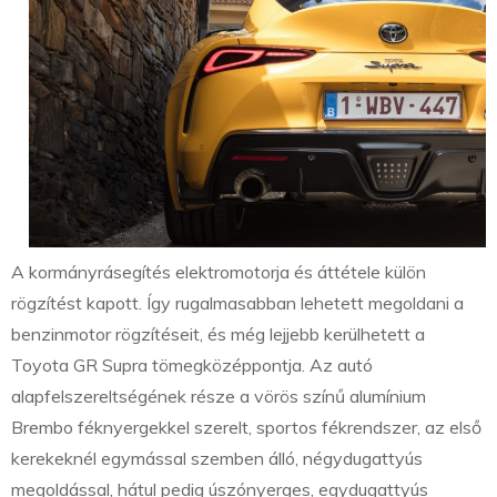
A kormányrásegítés elektromotorja és áttétele külön
rögzítést kapott. Így rugalmasabban lehetett megoldani a
benzinmotor rögzítéseit, és még lejjebb kerülhetett a
Toyota GR Supra tömegközéppontja. Az autó
alapfelszereltségének része a vörös színű alumínium
Brembo féknyergekkel szerelt, sportos fékrendszer, az első
kerekeknél egymással szemben álló, négydugattyús
megoldással, hátul pedig úszónyerges, egydugattyús