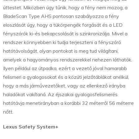
úttestet. Miközben úgy tűnik, hogy a fény nem mozog, a
BladeScan Type AHS pontosan szabályozza a fény
eloszlását úgy, hogy a tükörpengék forgását és a LED
fényszórók ki-és bekapcsolását is szinkronizálja. Mivel a
rendszer könnyebben ki tudja terjeszteni a fényszóró
hatótávolságát, olyan pontokat is meg tud világítani,
amelyek a hagyományos rendszerekkel nehezen láthatók.
Ilyen például az útpadka, ezért a vezető jóval hamarabb
felismeri a gyalogosokat és a közúti jelzőtáblákat anélkül,
hogy a más járművezetőket, vagy az ellenkező irányba
haladókat vakítaná. Az éjszakai gyalogosfelismerés
hatótávja menetirányban a korábbi 32 méterről 56 méterre
nőtt.
Lexus Safety System+