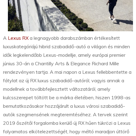
A
Lexus RX
a legnagyobb darabszámban értékesített
luxuskategóriájú hibrid szabadidő-autó a világon és minden
idők legkelendőbb Lexus-modellje, amely európai premier
június 30-án a Chantilly Arts & Elegance Richard Mille
rendezvényen tartja. A mai napon a Lexus fellebbentette a
fátylat az új RX luxus szabadidő-autóról, vagyis annak a
modellnek a továbbfejlesztett változatáról, amely
kulcsszerepet töltött be a márka életében, hiszen 1998-as
bemutatkozásakor hozzájárult a luxus városi szabadidő-
autók szegmensének megteremtéséhez. A tervek szerint
2019 őszétől forgalomba kerülő új RX hűen tükrözi a Lexus
folyamatos elkötelezettségét, hogy méltó maradjon úttörő