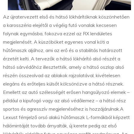
Az újratervezett első és hátsó lökhárítóknak köszönhetően
a karosszéria elejétől a végéig futó vonalak kecsesen
folynak egymásba, fokozva ezzel az RX lendületes
megjelenését. A küszöböket egyenes vonal köti a
hűtőmaszk aljához, ami az erő és a stabilitás határozott
érzetét kelti. A tervezők a hátsó lökhárító alsó részét a
hátsó sárvédőhöz illesztették, amely a hátsó oszlop alsó
részén összeolvad az ablakok rajzolatával, kivételesen
elegáns és erőteljes külsőt kölcsönözve a hátsó résznek.
Emellett az autó szélességét erősen hangsúlyozó elemek –
például a kipufogó vagy az alsó védőlemez – a hátsó rész
sportos és agresszív megjelenéséhez is hozzájárulnak.A
Lexust fémjelző orsó alakú hűtőmaszk L-formákból képzett
hálómintáját tovább árnyalták, új kerete pedig az első