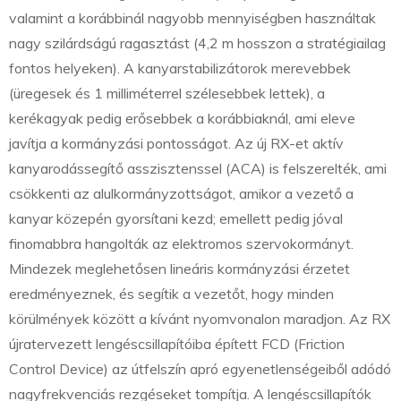
valamint a korábbinál nagyobb mennyiségben használtak
nagy szilárdságú ragasztást (4,2 m hosszon a stratégiailag
fontos helyeken). A kanyarstabilizátorok merevebbek
(üregesek és 1 milliméterrel szélesebbek lettek), a
kerékagyak pedig erősebbek a korábbiaknál, ami eleve
javítja a kormányzási pontosságot. Az új RX-et aktív
kanyarodássegítő asszisztenssel (ACA) is felszerelték, ami
csökkenti az alulkormányzottságot, amikor a vezető a
kanyar közepén gyorsítani kezd; emellett pedig jóval
finomabbra hangolták az elektromos szervokormányt.
Mindezek meglehetősen lineáris kormányzási érzetet
eredményeznek, és segítik a vezetőt, hogy minden
körülmények között a kívánt nyomvonalon maradjon. Az RX
újratervezett lengéscsillapítóiba épített FCD (Friction
Control Device) az útfelszín apró egyenetlenségeiből adódó
nagyfrekvenciás rezgéseket tompítja. A lengéscsillapítók