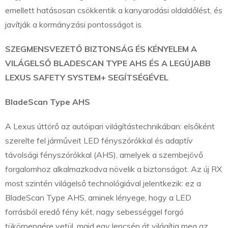
emellett hatásosan csökkentik a kanyarodási oldaldőlést, és
javítják a kormányzási pontosságot is.
SZEGMENSVEZETŐ BIZTONSÁG ÉS KÉNYELEM A
VILÁGELSŐ BLADESCAN TYPE AHS ÉS A LEGÚJABB
LEXUS SAFETY SYSTEM+ SEGÍTSÉGÉVEL
BladeScan Type AHS
A Lexus úttörő az autóipari világítástechnikában: elsőként
szerelte fel járműveit LED fényszórókkal és adaptív
távolsági fényszórókkal (AHS), amelyek a szembejövő
forgalomhoz alkalmazkodva növelik a biztonságot. Az új RX
most szintén világelső technológiával jelentkezik: ez a
BladeScan Type AHS, aminek lényege, hogy a LED
forrásból eredő fény két, nagy sebességgel forgó
tükörpengére vetül, majd egy lencsén át világítja meg az