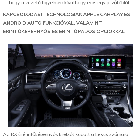
hogy a vezető figyelmen kívül hagy egy-egy jelzőtáblát.
KAPCSOLÓDÁSI TECHNOLÓGIÁK APPLE CARPLAY ÉS
ANDROID AUTO FUNKCIÓVAL, VALAMINT
ÉRINTŐKÉPERNYŐS ÉS ÉRINTŐPADOS OPCIÓKKAL
Az RX új érintőképernyős kijelzőt kapott a Lexus számára