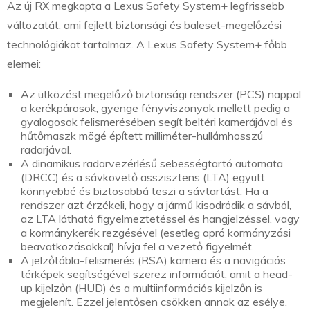
Az új RX megkapta a Lexus Safety System+ legfrissebb
változatát, ami fejlett biztonsági és baleset-megelőzési
technológiákat tartalmaz. A Lexus Safety System+ főbb
elemei:
Az ütközést megelőző biztonsági rendszer (PCS) nappal
a kerékpárosok, gyenge fényviszonyok mellett pedig a
gyalogosok felismerésében segít beltéri kamerájával és
hűtőmaszk mögé épített milliméter-hullámhosszú
radarjával.
A dinamikus radarvezérlésű sebességtartó automata
(DRCC) és a sávkövető asszisztens (LTA) együtt
könnyebbé és biztosabbá teszi a sávtartást. Ha a
rendszer azt érzékeli, hogy a jármű kisodródik a sávból,
az LTA látható figyelmeztetéssel és hangjelzéssel, vagy
a kormánykerék rezgésével (esetleg apró kormányzási
beavatkozásokkal) hívja fel a vezető figyelmét.
A jelzőtábla-felismerés (RSA) kamera és a navigációs
térképek segítségével szerez információt, amit a head-
up kijelzőn (HUD) és a multiinformációs kijelzőn is
megjelenít. Ezzel jelentősen csökken annak az esélye,