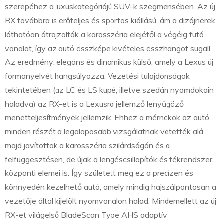
szerepéhez a luxuskategóriájú SUV-k szegmensében. Az új
RX továbbra is erőteljes és sportos kiállású, ám a dizájnerek
láthatóan átrajzolták a karosszéria elejétől a végéig futó
vonalat, így az autó összképe kivételes összhangot sugall.
Az eredmény: elegáns és dinamikus külső, amely a Lexus új
formanyelvét hangsúlyozza. Vezetési tulajdonságok
tekintetében (az LC és LS kupé, illetve szedán nyomdokain
haladva) az RX-et is a Lexusra jellemző lenyűgöző
menetteljesítmények jellemzik. Ehhez a mérnökök az autó
minden részét a legalaposabb vizsgálatnak vetették alá,
majd javítottak a karosszéria szilárdságán és a
felfüggesztésen, de újak a lengéscsillapítók és fékrendszer
központi elemei is. Így született meg ez a precízen és
könnyedén kezelhető autó, amely mindig hajszálpontosan a
vezetője által kijelölt nyomvonalon halad. Mindemellett az új
RX-et világelső BladeScan Type AHS adaptív