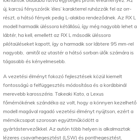
lökhárítók oldalába futva egységes profilt eredményez. Az
új, karcsú fényszórók ’éles’ karakterrel ruházzák fel az orr-
részt, a hátsó fények pedig L-alakba rendeződnek. Az RX L
modell harmadik üléssora kétállású, így még nagyobb lehet a
lábtér, ha kell, emellett az RX L második üléssora
pilótaüléseket kapott, így a harmadik sor lábtere 95 mm-rel
nagyobb, amitől az utastér a hátsó sorban ülők számára is
tágasabb és kényelmesebb.
A vezetési élményt fokozó fejlesztések közül kiemelt
fontosságú a felfüggesztés módosítása és a korábbinál
merevebb karosszéria. Takeaki Kato, a Lexus
főmérnökének szándéka az volt, hogy a könnyen kezelhető
modell magával ragadó vezetési élményt nyújtson, ezért a
mérnökcsapat szorosan együttműködött a
gyártástervezőkkel. Az autón több helyen is alkalmaztak
lézeres csavarhegesztést (LSW) és ponthegesztést,