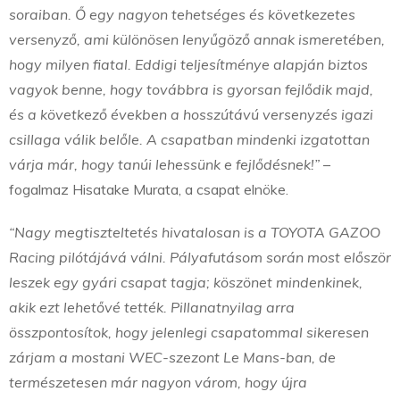
soraiban. Ő egy nagyon tehetséges és következetes
versenyző, ami különösen lenyűgöző annak ismeretében,
hogy milyen fiatal. Eddigi teljesítménye alapján biztos
vagyok benne, hogy továbbra is gyorsan fejlődik majd,
és a következő években a hosszútávú versenyzés igazi
csillaga válik belőle. A csapatban mindenki izgatottan
várja már, hogy tanúi lehessünk e fejlődésnek!”
–
fogalmaz Hisatake Murata, a csapat elnöke.
“Nagy megtiszteltetés hivatalosan is a TOYOTA GAZOO
Racing pilótájává válni. Pályafutásom során most először
leszek egy gyári csapat tagja; köszönet mindenkinek,
akik ezt lehetővé tették. Pillanatnyilag arra
összpontosítok, hogy jelenlegi csapatommal sikeresen
zárjam a mostani WEC-szezont Le Mans-ban, de
természetesen már nagyon várom, hogy újra