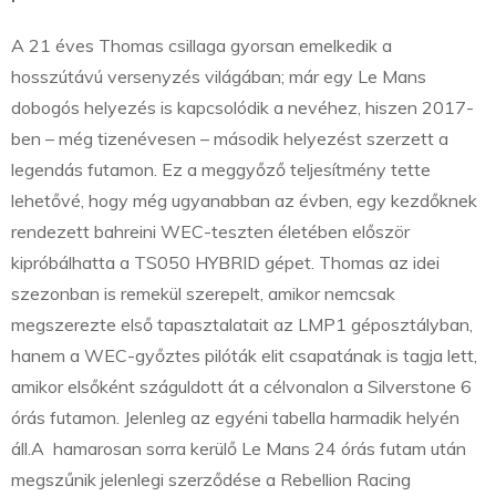
A 21 éves Thomas csillaga gyorsan emelkedik a
hosszútávú versenyzés világában; már egy Le Mans
dobogós helyezés is kapcsolódik a nevéhez, hiszen 2017-
ben – még tizenévesen – második helyezést szerzett a
legendás futamon. Ez a meggyőző teljesítmény tette
lehetővé, hogy még ugyanabban az évben, egy kezdőknek
rendezett bahreini WEC-teszten életében először
kipróbálhatta a TS050 HYBRID gépet. Thomas az idei
szezonban is remekül szerepelt, amikor nemcsak
megszerezte első tapasztalatait az LMP1 géposztályban,
hanem a WEC-győztes pilóták elit csapatának is tagja lett,
amikor elsőként száguldott át a célvonalon a Silverstone 6
órás futamon. Jelenleg az egyéni tabella harmadik helyén
áll.A hamarosan sorra kerülő Le Mans 24 órás futam után
megszűnik jelenlegi szerződése a Rebellion Racing