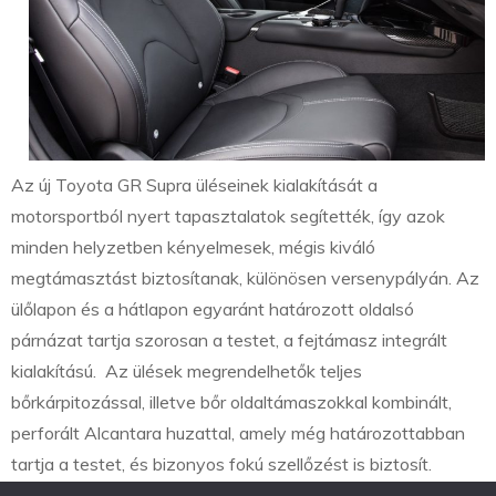
Az új Toyota GR Supra üléseinek kialakítását a
motorsportból nyert tapasztalatok segítették, így azok
minden helyzetben kényelmesek, mégis kiváló
megtámasztást biztosítanak, különösen versenypályán. Az
ülőlapon és a hátlapon egyaránt határozott oldalsó
párnázat tartja szorosan a testet, a fejtámasz integrált
kialakítású. Az ülések megrendelhetők teljes
bőrkárpitozással, illetve bőr oldaltámaszokkal kombinált,
perforált Alcantara huzattal, amely még határozottabban
tartja a testet, és bizonyos fokú szellőzést is biztosít.