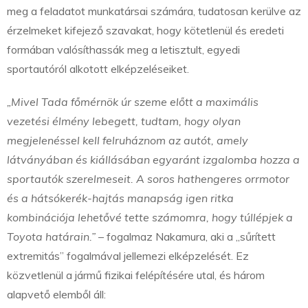
meg a feladatot munkatársai számára, tudatosan kerülve az
érzelmeket kifejező szavakat, hogy kötetlenül és eredeti
formában valósíthassák meg a letisztult, egyedi
sportautóról alkotott elképzeléseiket.
„Mivel Tada főmérnök úr szeme előtt a maximális
vezetési élmény lebegett, tudtam, hogy olyan
megjelenéssel kell felruháznom az autót, amely
látványában és kiállásában egyaránt izgalomba hozza a
sportautók szerelmeseit. A soros hathengeres orrmotor
és a hátsókerék-hajtás manapság igen ritka
kombinációja lehetővé tette számomra, hogy túllépjek a
Toyota határain.”
– fogalmaz Nakamura, aki a „sűrített
extremitás” fogalmával jellemezi elképzelését. Ez
közvetlenül a jármű fizikai felépítésére utal, és három
alapvető elemből áll: