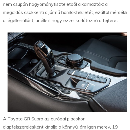
nem csupán hagyománytiszteletből alkalmazták: a
megoldás csökkenti a jármű homlokfelületét, ezáltal mérsékli
a légellenállást, anélkül, hogy ezzel korlátozná a fejteret.
A Toyota GR Supra az európai piacokon
alapfelszerelésként kínálja a könnyű, ám igen merev, 19