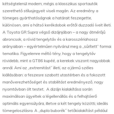
kétségtelenül modern, mégis a klasszikus sportautók
szerethető stílusjegyeit viseli magán. Az eredmény a
tömeges gyárthatóságnak a határait feszegette,
különösen, ami a hátsó kerékdobok erőtől duzzadó íveit illeti.
A Toyota GR Supra végső dizájnjában – a nagy átmérőjű
abroncsok, a rövid tengelytáv és a karosszériahossz
arányaiban – egyértelműen nyilvánul meg a „sűrített” formai
tematika. Figyelemre méltó tény, hogy a tengelytáv
rövidebb, mint a GT86 kupéé, a kerekek viszont nagyobbak
annál. Ami az „extremitást” illeti, az a jármű széles
kiállásában: a feszesre szabott utastérben és a fokozott
manőverezhetőséget és stabilitást eredményező, nagy
nyomtávban ölt testet. A dizájn kialakítása során
maximálisan ügyeltek a légellenállás és a felhajtóerő
optimális egyensúlyára, illetve a két tengely közötti, ideális
tömegeloszlásra. A „dupla buborék” tetőkialakítást például