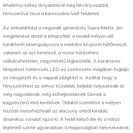
leheletnyi kékes árnyalatával még látványosabbá,
fémszerűvé teszi a karosszéria ívelt felületeit.
Az orrkialakítást a negyedik generációs Supra ihlette, ám
megjelenése annál is kifejezőbb: a modell mélyen ülő
karakterét kihangsúlyozza a markáns központi hűtőmaszk,
valamint az azt keretező, a motor hűtéséhez
nélkülözhetetlen, nagyméretű légbeömlők. A karakteres
lámpatest hatlencsés LED-es szerkezete magában foglalja
az irányjelzőt és a nappali világítást is. Azáltal, hogy a
fényszórótest az orrhoz közelebb, beljebb helyezkedik el,
még nagyobbnak, még erőteljesebbnek tűnnek a
kagylószerű első kerékívek. Oldalról szemlélve a mélyen
húzódó motorházfedél az alacsony orrból kiinduló,
dinamikus vonalat rajzol ki. A fedél kilépő éle és a hátsó
légterelő szinte ugyanabban a magasságban helyezkednek