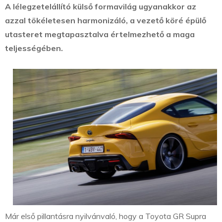
A lélegzetelállító külső formavilág ugyanakkor az
azzal tökéletesen harmonizáló, a vezető köré épülő
utasteret megtapasztalva értelmezhető a maga
teljességében.
Már első pillantásra nyilvánvaló, hogy a Toyota GR Supra