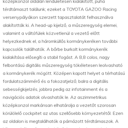
középkonzol oldalán lendületesen kialakított, puha
térdtámaszt találunk; ezeket a TOYOTA GAZOO Racing
versenypályákon szerzett tapasztalatát felhasználva
alakították ki. A head-up kijelző, a műszeregység elemei,
valamint a váltófülek közvetlenül a vezető előtt
helyezkednek el, a háromküllős kormánykeréken további
kapcsolók találhatók. A bőrbe burkolt kormánykerék
kialakítása elősegíti a stabil fogást. A 8,8 colos, nagy
felbontású digitális műszeregység tökéletesen leolvasható
a kormánykerék mögött. Középen kapott helyet a térhatású
fordulatszámmérő és a fokozatjelző; balra a digitális
sebességkijelzés, jobbra pedig az infotainment és a
navigációs adatok olvashatók le. Az aszimmetrikus
középkonzol markánsan elhatárolja a vezetőt szorosan
körülölelő cockpitet az utas szellősebb környezetétől. Ezen
az oldalon is megtalálhatók a párnázott térdtámaszok. A