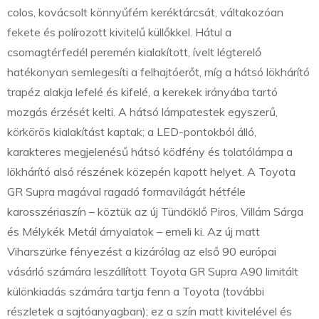
colos, kovácsolt könnyűfém keréktárcsát, váltakozóan
fekete és polírozott kivitelű küllőkkel. Hátul a
csomagtérfedél peremén kialakított, ívelt légterelő
hatékonyan semlegesíti a felhajtóerőt, míg a hátsó lökhárító
trapéz alakja lefelé és kifelé, a kerekek irányába tartó
mozgás érzését kelti. A hátsó lámpatestek egyszerű,
körkörös kialakítást kaptak; a LED-pontokból álló,
karakteres megjelenésű hátsó ködfény és tolatólámpa a
lökhárító alsó részének közepén kapott helyet. A Toyota
GR Supra magával ragadó formavilágát hétféle
karosszériaszín – köztük az új Tündöklő Piros, Villám Sárga
és Mélykék Metál árnyalatok – emeli ki. Az új matt
Viharszürke fényezést a kizárólag az első 90 európai
vásárló számára leszállított Toyota GR Supra A90 limitált
különkiadás számára tartja fenn a Toyota (további
részletek a sajtóanyagban); ez a szín matt kivitelével és