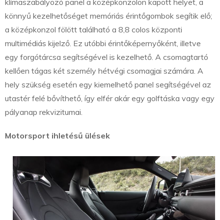
klímaszabályozó panel a középkonzolon kapott helyet, a
könnyű kezelhetőséget memóriás érintőgombok segítik elő;
a középkonzol fölött található a 8,8 colos központi
multimédiás kijelző. Ez utóbbi érintőképernyőként, illetve
egy forgótárcsa segítségével is kezelhető. A csomagtartó
kellően tágas két személy hétvégi csomagjai számára. A
hely szükség esetén egy kiemelhető panel segítségével az
utastér felé bővíthető, így elfér akár egy golftáska vagy egy
pályanap rekvizitumai.
Motorsport ihletésű ülések