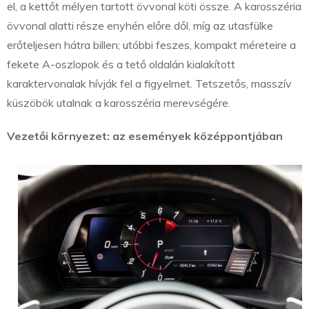
el, a kettőt mélyen tartott övvonal köti össze. A karosszéria
övvonal alatti része enyhén előre dől, míg az utasfülke
erőteljesen hátra billen; utóbbi feszes, kompakt méreteire a
fekete A-oszlopok és a tető oldalán kialakított
karaktervonalak hívják fel a figyelmet. Tetszetős, masszív
küszöbök utalnak a karosszéria merevségére.
Vezetői környezet: az események középpontjában