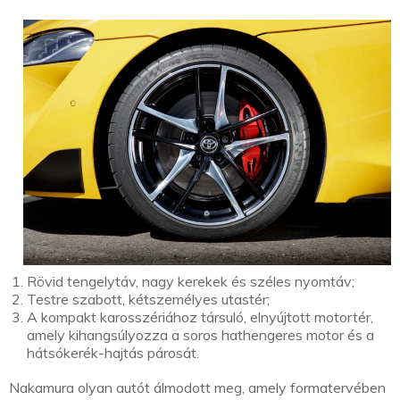
Rövid tengelytáv, nagy kerekek és széles nyomtáv;
Testre szabott, kétszemélyes utastér;
A kompakt karosszériához társuló, elnyújtott motortér,
amely kihangsúlyozza a soros hathengeres motor és a
hátsókerék-hajtás párosát.
Nakamura olyan autót álmodott meg, amely formatervében