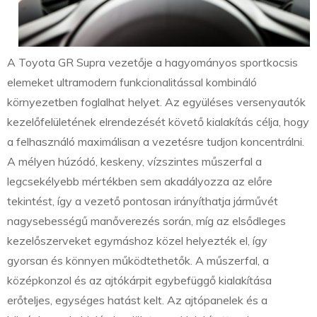
A Toyota GR Supra vezetője a hagyományos sportkocsis
elemeket ultramodern funkcionalitással kombináló
környezetben foglalhat helyet. Az együléses versenyautók
kezelőfelületének elrendezését követő kialakítás célja, hogy
a felhasználó maximálisan a vezetésre tudjon koncentrálni.
A mélyen húzódó, keskeny, vízszintes műszerfal a
legcsekélyebb mértékben sem akadályozza az előre
tekintést, így a vezető pontosan irányíthatja járművét
nagysebességű manőverezés során, míg az elsődleges
kezelőszerveket egymáshoz közel helyezték el, így
gyorsan és könnyen működtethetők. A műszerfal, a
középkonzol és az ajtókárpit egybefüggő kialakítása
erőteljes, egységes hatást kelt. Az ajtópanelek és a