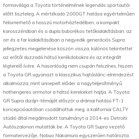
formavilága a Toyota történelmének legendás sportautói
előtt tiszteleg. A mértékadó 2000GT hatása egyértelműen
felismerhető a hosszú motorházfedélben, a kompakt
karosszériában és a dupla buborékos tetőkialakításban: az
orr és a far kialakításában a negyedik generációs Supra
jellegzetes megjelenése köszön vissza, különös tekintettel
az erőtől duzzadó hátsó kerékdobokra és az integrált
légterelő ívére. A hasonlóság nem csupán felszínes, hiszen
a Toyota GR ugyanazt a klasszikus hajtáslánc-elrendezést
alkalmazza, mint ünnepelt elődei: a nagyteljesítményű,
hathengeres orrmotor a hátsó kerekeket hajtja. A Toyota
GR Supra dizájn-témáját először a drámai hatású FT-1
koncepcióautóban csodálhattuk meg; a kaliforniai CALTY
stúdió által megálmodott tanulmányt a 2014-es Detroiti
Autószalonon mutatták be. A Toyota GR Supra vezető
formatervezője, Nobuo Nakamura egyszerűen határozta