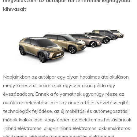
megválaszolni az autóipar történetének legnagyobb
kihívásait
Napjainkban az autóipar egy olyan hatalmas átalakuláson
megy keresztül, amire csak egyszer akad példa egy
évszázadban. Ennek a folyamatnak ugyanúgy része az
autók konnektivitása, mint az önvezető és vezetéssegítő
technológiák fejlődése, az új mobilitási és autómegosztási
módok kialakulása, vagy éppen az elektromos hajtásláncok
(hibrid elektromos, plug-in hibrid elektromos, akkumulátoros
elektromos, hidrogén üzemanyagcellás elektromos)