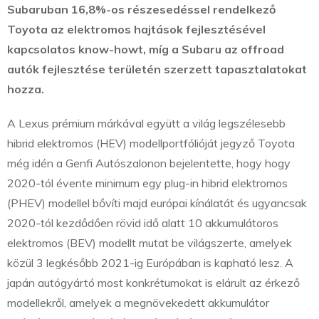
Subaruban 16,8%-os részesedéssel rendelkező
Toyota az elektromos hajtások fejlesztésével
kapcsolatos know-howt, míg a Subaru az offroad
autók fejlesztése területén szerzett tapasztalatokat
hozza.
A Lexus prémium márkával együtt a világ legszélesebb
hibrid elektromos (HEV) modellportfólióját jegyző Toyota
még idén a Genfi Autószalonon bejelentette, hogy hogy
2020-tól évente minimum egy plug-in hibrid elektromos
(PHEV) modellel bővíti majd európai kínálatát és ugyancsak
2020-tól kezdődően rövid idő alatt 10 akkumulátoros
elektromos (BEV) modellt mutat be világszerte, amelyek
közül 3 legkésőbb 2021-ig Európában is kapható lesz. A
japán autógyártó most konkrétumokat is elárult az érkező
modellekről, amelyek a megnövekedett akkumulátor