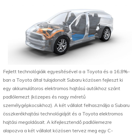
Fejlett technológiáik egyesítésével a a Toyota és a 16,8%-
ban a Toyota által tulajdonolt Subaru közösen fejleszt ki
egy akkumulátoros elektromos hajtású autókhoz szánt
padlólemezt (közepes és nagy méretű
személygépkocsikhoz). A két vállalat felhasználja a Subaru
összkerékhajtási technológiáját és a Toyota elektromos
hajtási megoldásait. A kifejlesztendő padlólemezre
alapozva a két vállalat közösen tervez meg egy C-