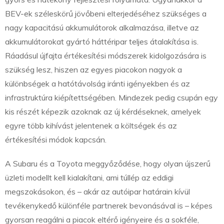
BEV-ek széleskörű jövőbeni elterjedéséhez szükséges a
nagy kapacitású akkumulátorok alkalmazása, illetve az
akkumulátorokat gyártó háttéripar teljes átalakítása is.
Ráadásul újfajta értékesítési módszerek kidolgozására is
szükség lesz, hiszen az egyes piacokon nagyok a
különbségek a hatótávolság iránti igényekben és az
infrastruktúra kiépítettségében. Mindezek pedig csupán egy
kis részét képezik azoknak az új kérdéseknek, amelyek
egyre több kihívást jelentenek a költségek és az
értékesítési módok kapcsán.
A Subaru és a Toyota meggyőződése, hogy olyan újszerű
üzleti modellt kell kialakítani, ami túllép az eddigi
megszokásokon, és – akár az autóipar határain kívül
tevékenykedő különféle partnerek bevonásával is – képes
gyorsan reagálni a piacok eltérő igényeire és a sokféle,