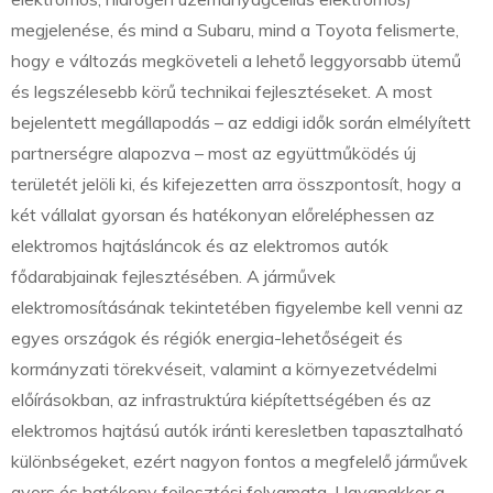
megjelenése, és mind a Subaru, mind a Toyota felismerte,
hogy e változás megköveteli a lehető leggyorsabb ütemű
és legszélesebb körű technikai fejlesztéseket. A most
bejelentett megállapodás – az eddigi idők során elmélyített
partnerségre alapozva – most az együttműködés új
területét jelöli ki, és kifejezetten arra összpontosít, hogy a
két vállalat gyorsan és hatékonyan előreléphessen az
elektromos hajtásláncok és az elektromos autók
fődarabjainak fejlesztésében. A járművek
elektromosításának tekintetében figyelembe kell venni az
egyes országok és régiók energia-lehetőségeit és
kormányzati törekvéseit, valamint a környezetvédelmi
előírásokban, az infrastruktúra kiépítettségében és az
elektromos hajtású autók iránti keresletben tapasztalható
különbségeket, ezért nagyon fontos a megfelelő járművek
gyors és hatékony fejlesztési folyamata. Ugyanakkor a