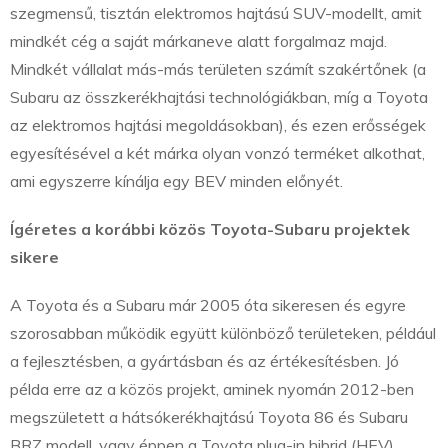
szegmensű, tisztán elektromos hajtású SUV-modellt, amit
mindkét cég a saját márkaneve alatt forgalmaz majd.
Mindkét vállalat más-más területen számít szakértőnek (a
Subaru az összkerékhajtási technológiákban, míg a Toyota
az elektromos hajtási megoldásokban), és ezen erősségek
egyesítésével a két márka olyan vonzó terméket alkothat,
ami egyszerre kínálja egy BEV minden előnyét.
Ígéretes a korábbi közös Toyota-Subaru projektek
sikere
A Toyota és a Subaru már 2005 óta sikeresen és egyre
szorosabban működik együtt különböző területeken, például
a fejlesztésben, a gyártásban és az értékesítésben. Jó
példa erre az a közös projekt, aminek nyomán 2012-ben
megszületett a hátsókerékhajtású Toyota 86 és Subaru
BRZ modell, vagy éppen a Toyota plug-in hibrid (HEV)