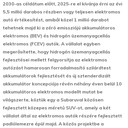
2030-as céldátum előtt, 2025-re el kívánja érni az évi
5,5 millió darabos részben vagy teljesen elektromos
autó értékesítést, amiből közel 1 millió darabot
tehetnek majd ki a zéró emissziójú akkumulátoros
elektromos (BEV) és hidrogén üzemanyagcellás
elektromos (FCEV) autók. A vállalat egyben
megerősítette, hogy hidrogén üzemanyagcellás
fejlesztései mellett felgyorsítja az elektromos
autózást hamarosan forradalmasító szilárdtest
akkumulátorok fejlesztését és új sztenderdizált
akkumulátor koncepciója révén néhány éven belül 10
akkumulátoros elektromos modellt mutat be
világszerte, köztük egy a Subaruval közösen
fejlesztett közepes méretű SUV-ot, amely a két
vállalat által az elektromos autók részére fejlesztett
padlólemezre épül majd. A közös projektbe a