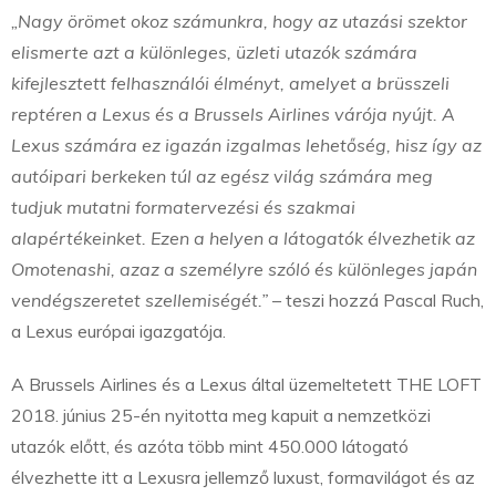
„Nagy örömet okoz számunkra, hogy az utazási szektor
elismerte azt a különleges, üzleti utazók számára
kifejlesztett felhasználói élményt, amelyet a brüsszeli
reptéren a Lexus és a Brussels Airlines várója nyújt. A
Lexus számára ez igazán izgalmas lehetőség, hisz így az
autóipari berkeken túl az egész világ számára meg
tudjuk mutatni formatervezési és szakmai
alapértékeinket. Ezen a helyen a látogatók élvezhetik az
Omotenashi, azaz a személyre szóló és különleges japán
vendégszeretet szellemiségét.”
– teszi hozzá Pascal Ruch,
a Lexus európai igazgatója.
A Brussels Airlines és a Lexus által üzemeltetett THE LOFT
2018. június 25-én nyitotta meg kapuit a nemzetközi
utazók előtt, és azóta több mint 450.000 látogató
élvezhette itt a Lexusra jellemző luxust, formavilágot és az