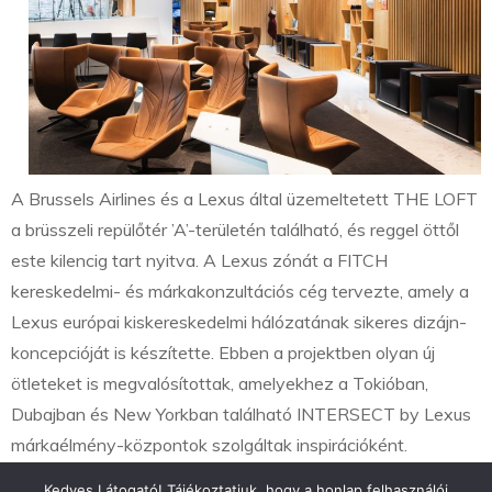
A Brussels Airlines és a Lexus által üzemeltetett THE LOFT
a brüsszeli repülőtér ’A’-területén található, és reggel öttől
este kilencig tart nyitva. A Lexus zónát a FITCH
kereskedelmi- és márkakonzultációs cég tervezte, amely a
Lexus európai kiskereskedelmi hálózatának sikeres dizájn-
koncepcióját is készítette. Ebben a projektben olyan új
ötleteket is megvalósítottak, amelyekhez a Tokióban,
Dubajban és New Yorkban található INTERSECT by Lexus
márkaélmény-központok szolgáltak inspirációként.
Kedves Látogató! Tájékoztatjuk, hogy a honlap felhasználói