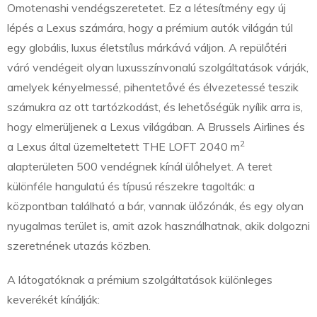
Omotenashi vendégszeretetet. Ez a létesítmény egy új
lépés a Lexus számára, hogy a prémium autók világán túl
egy globális, luxus életstílus márkává váljon. A repülőtéri
váró vendégeit olyan luxusszínvonalú szolgáltatások várják,
amelyek kényelmessé, pihentetővé és élvezetessé teszik
számukra az ott tartózkodást, és lehetőségük nyílik arra is,
hogy elmerüljenek a Lexus világában. A Brussels Airlines és
2
a Lexus által üzemeltetett THE LOFT 2040 m
alapterületen 500 vendégnek kínál ülőhelyet. A teret
különféle hangulatú és típusú részekre tagolták: a
központban található a bár, vannak ülőzónák, és egy olyan
nyugalmas terület is, amit azok használhatnak, akik dolgozni
szeretnének utazás közben.
A látogatóknak a prémium szolgáltatások különleges
keverékét kínálják: