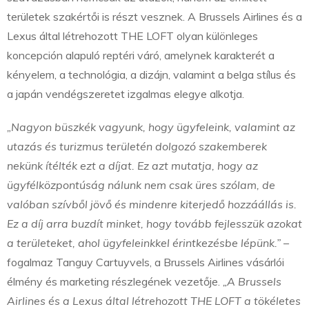
területek szakértői is részt vesznek. A Brussels Airlines és a
Lexus által létrehozott THE LOFT olyan különleges
koncepción alapuló reptéri váró, amelynek karakterét a
kényelem, a technológia, a dizájn, valamint a belga stílus és
a japán vendégszeretet izgalmas elegye alkotja.
„Nagyon büszkék vagyunk, hogy ügyfeleink, valamint az
utazás és turizmus területén dolgozó szakemberek
nekünk ítélték ezt a díjat. Ez azt mutatja, hogy az
ügyfélközpontúság nálunk nem csak üres szólam, de
valóban szívből jövő és mindenre kiterjedő hozzáállás is.
Ez a díj arra buzdít minket, hogy tovább fejlesszük azokat
a területeket, ahol ügyfeleinkkel érintkezésbe lépünk.”
–
fogalmaz Tanguy Cartuyvels, a Brussels Airlines vásárlói
élmény és marketing részlegének vezetője.
„A Brussels
Airlines és a Lexus által létrehozott THE LOFT a tökéletes