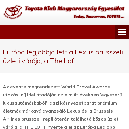
Európa legjobbja lett a Lexus brüsszeli
üzleti várója, a The Loft
Az évente megrendezett World Travel Awards
utazási díj idei átadóján az elmúlt években ’egyszerű
luxusautómárkából’ igazi környezetbarát prémium
életmódmárkává avanzsáló Lexus és a Brussels
Airlines brüsszeli repülőterén található közös üzleti
várója, a THE LOFT nyerte a el az Európa Legjobb