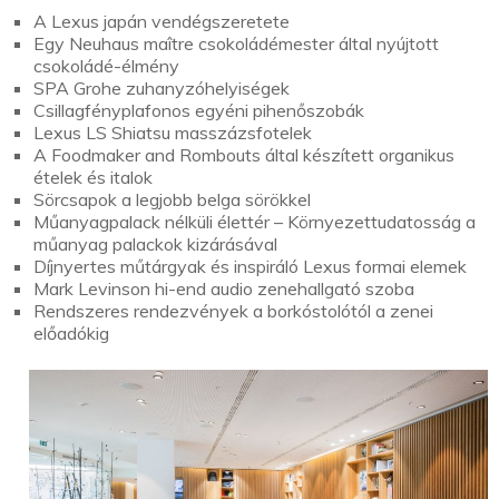
A Lexus japán vendégszeretete
Egy Neuhaus maître csokoládémester által nyújtott
csokoládé-élmény
SPA Grohe zuhanyzóhelyiségek
Csillagfényplafonos egyéni pihenőszobák
Lexus LS Shiatsu masszázsfotelek
A Foodmaker and Rombouts által készített organikus
ételek és italok
Sörcsapok a legjobb belga sörökkel
Műanyagpalack nélküli élettér – Környezettudatosság a
műanyag palackok kizárásával
Díjnyertes műtárgyak és inspiráló Lexus formai elemek
Mark Levinson hi-end audio zenehallgató szoba
Rendszeres rendezvények a borkóstolótól a zenei
előadókig