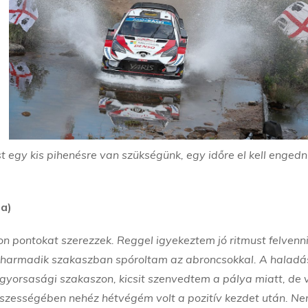
t egy kis pihenésre van szükségünk, egy időre el kell engedn
ja)
n pontokat szerezzek. Reggel igyekeztem jó ritmust felvenni
 harmadik szakaszban spóroltam az abroncsokkal. A haladá
 gyorsasági szakaszon, kicsit szenvedtem a pálya miatt, de 
 Összességében nehéz hétvégém volt a pozitív kezdet után. N