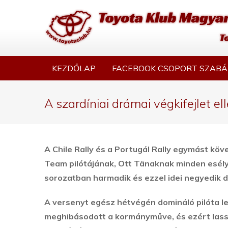
KEZDŐLAP
FACEBOOK CSOPORT SZABÁ
A szardíniai drámai végkifejlet e
A Chile Rally és a Portugál Rally egymást 
Team pilótájának, Ott Tänaknak minden esély
sorozatban harmadik és ezzel idei negyedik d
A versenyt egész hétvégén domináló pilóta l
meghibásodott a kormányműve, és ezért lassíta