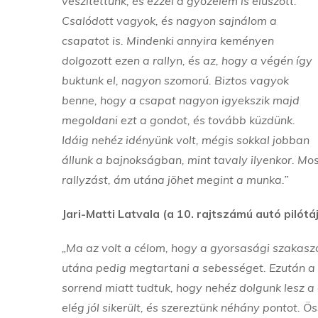
veszítettünk, és ezzel a győzelem is elúszott.
Csalódott vagyok, és nagyon sajnálom a
csapatot is. Mindenki annyira keményen
dolgozott ezen a rallyn, és az, hogy a végén így
buktunk el, nagyon szomorú. Biztos vagyok
benne, hogy a csapat nagyon igyekszik majd
megoldani ezt a gondot, és tovább küzdünk.
Idáig nehéz idényünk volt, mégis sokkal jobban
állunk a bajnokságban, mint tavaly ilyenkor. Mos
rallyzást, ám utána jöhet megint a munka.”
Jari-Matti Latvala (a 10. rajtszámú autó pilótá
„Ma az volt a célom, hogy a gyorsasági szakaszo
utána pedig megtartani a sebességet. Ezután a
sorrend miatt tudtuk, hogy nehéz dolgunk lesz a
elég jól sikerült, és szereztünk néhány pontot.