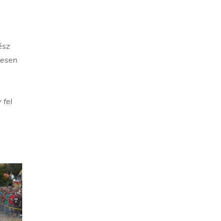
ész
tesen
 fel