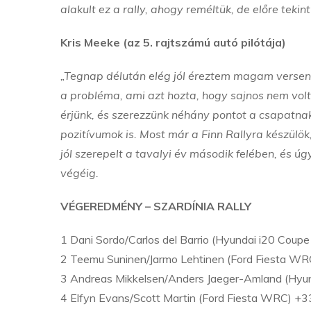
alakult ez a rally, ahogy reméltük, de előre teki
Kris Meeke (az 5. rajtszámú autó pilótája)
„Tegnap délután elég jól éreztem magam versenyz
a probléma, ami azt hozta, hogy sajnos nem vol
érjünk, és szerezzünk néhány pontot a csapatna
pozitívumok is. Most már a Finn Rallyra készülök
jól szerepelt a tavalyi év második felében, és 
végéig.
VÉGEREDMÉNY – SZARDÍNIA RALLY
1 Dani Sordo/Carlos del Barrio (Hyundai i20 Cou
2 Teemu Suninen/Jarmo Lehtinen (Ford Fiesta WR
3 Andreas Mikkelsen/Anders Jaeger-Amland (Hy
4 Elfyn Evans/Scott Martin (Ford Fiesta WRC) +3