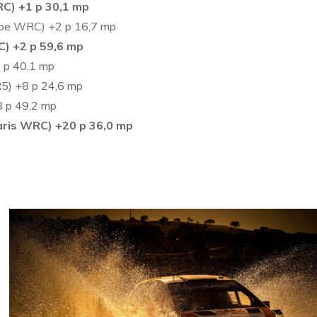
RC) +1 p 30,1 mp
Coupe WRC) +2 p 16,7 mp
C) +2 p 59,6 mp
4 p 40,1 mp
R5) +8 p 24,6 mp
8 p 49,2 mp
Yaris WRC) +20 p 36,0 mp