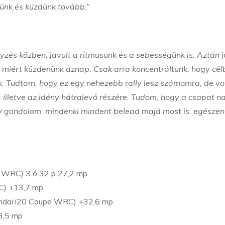
ntünk és küzdünk tovább.”
és közben, javult a ritmusunk és a sebességünk is. Aztán j
t miért küzdenünk aznap. Csak arra koncentráltunk, hogy cél
k. Tudtam, hogy ez egy nehezebb rally lesz számomra, de vo
, illetve az idény hátralevő részére. Tudom, hogy a csapat 
úgy gondolom, mindenki mindent belead majd most is, egészen
pe WRC) 3 ó 32 p 27,2 mp
C) +13,7 mp
undai i20 Coupe WRC) +32,6 mp
3,5 mp