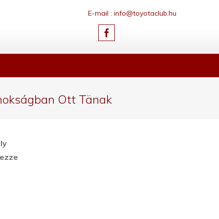
E-mail : info@toyotaclub.hu
ajnokságban Ott Tänak
ly
rezze