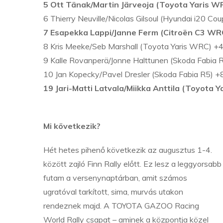
5 Ott Tänak/Martin Järveoja (Toyota Yaris W
6 Thierry Neuville/Nicolas Gilsoul (Hyundai i20 
7 Esapekka Lappi/Janne Ferm (Citroën C3 WR
8 Kris Meeke/Seb Marshall (Toyota Yaris WRC) +
9 Kalle Rovanperä/Jonne Halttunen (Skoda Fabia 
10 Jan Kopecky/Pavel Dresler (Skoda Fabia R5) +
19 Jari-Matti Latvala/Miikka Anttila (Toyota 
Mi következik?
Hét hetes pihenő következik az augusztus 1-4.
között zajló Finn Rally előtt. Ez lesz a leggyorsabb
futam a versenynaptárban, amit számos
ugratóval tarkított, sima, murvás utakon
rendeznek majd. A TOYOTA GAZOO Racing
World Rally csapat – aminek a központja közel