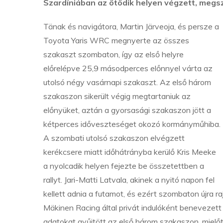
Szardíniában az ötödik helyen végzett, megs
Tänak és navigátora, Martin Järveoja, és persze a
Toyota Yaris WRC megnyerte az összes
szakaszt szombaton, így az első helyre
előrelépve 25,9 másodperces előnnyel várta az
utolsó négy vasárnapi szakaszt. Az első három
szakaszon sikerült végig megtartaniuk az
előnyüket, aztán a gyorsasági szakaszon jött a
kétperces időveszteséget okozó kormányműhiba.
A szombati utolsó szakaszon elvégzett
kerékcsere miatt időhátrányba kerülő Kris Meeke
a nyolcadik helyen fejezte be összetettben a
rallyt. Jari-Matti Latvala, akinek a nyitó napon fel
kellett adnia a futamot, és ezért szombaton újra r
Mäkinen Racing által privát indulóként beneveze
adatokat gyűjtött az első három szakaszon, mielőtt 