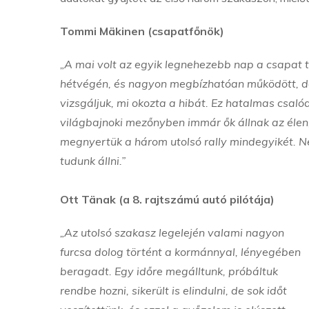
Tommi Mäkinen (csapatfőnök)
„A mai volt az egyik legnehezebb nap a csapat t
hétvégén, és nagyon megbízhatóan működött, de
vizsgáljuk, mi okozta a hibát. Ez hatalmas csal
világbajnoki mezőnyben immár ők állnak az élen, 
megnyertük a három utolsó rally mindegyikét. Ne
tudunk állni.”
Ott Tänak (a 8. rajtszámú autó pilótája)
„Az utolsó szakasz legelején valami nagyon
furcsa dolog történt a kormánnyal, lényegében
beragadt. Egy időre megálltunk, próbáltuk
rendbe hozni, sikerült is elindulni, de sok időt