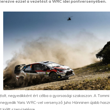
zerezve ezzel a vezetést a WRC idei pontversenyében.
ajtolt, negyedikként ért célba a gyorsasági szakaszon. A Tommi
tt negyedik Yaris WRC-vel versenyző Juho Hänninen újabb hasz
kiállt szervizelésre.