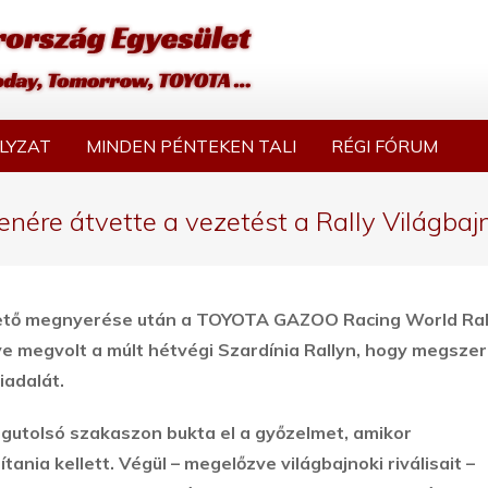
LYZAT
MINDEN PÉNTEKEN TALI
RÉGI FÓRUM
llenére átvette a vezetést a Rally Világb
követő megnyerése után a TOYOTA GAZOO Racing World Ral
e megvolt a múlt hétvégi Szardínia Rallyn, hogy megsze
iadalát.
egutolsó szakaszon bukta el a győzelmet, amikor
nia kellett. Végül – megelőzve világbajnoki riválisait –