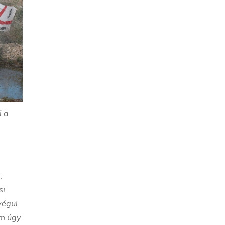
i a
,
si
végül
em úgy