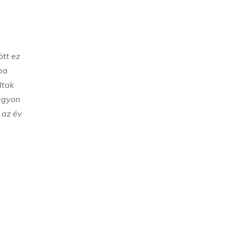
ött ez
ba
ltak
nagyon
 az év