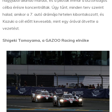
nagyjából állandó maradt, és a pilóták immár a biztonságos
célba érésre koncentráltak. Úgy tűnt, minden terv szerint
halad, amikor a 7. autó drámája hirtelen kibontakozott, és
Kazuki a cél előtt kevesebb, mint egy órával átvette a
vezetést.
Shigeki Tomoyama, a GAZOO Racing elnöke