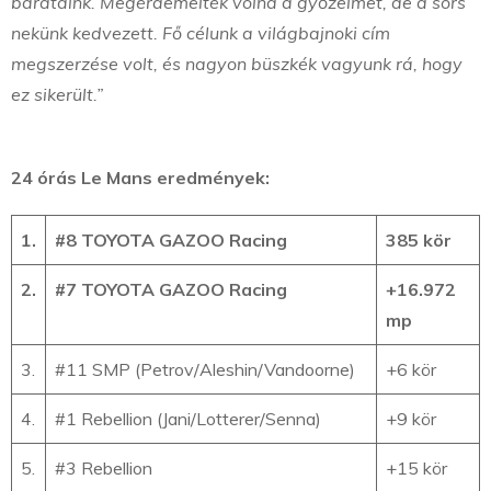
barátaink. Megérdemelték volna a győzelmet, de a sors
nekünk kedvezett. Fő célunk a világbajnoki cím
megszerzése volt, és nagyon büszkék vagyunk rá, hogy
ez sikerült.”
24 órás Le Mans eredmények:
1.
#8 TOYOTA GAZOO Racing
385 kör
2.
#7 TOYOTA GAZOO Racing
+16.972
mp
3.
#11 SMP (Petrov/Aleshin/Vandoorne)
+6 kör
4.
#1 Rebellion (Jani/Lotterer/Senna)
+9 kör
5.
#3 Rebellion
+15 kör