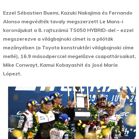
Ezzel Sébastien Buemi, Kazuki Nakajima és Fernando
Alonso megvédték tavaly megszerzett Le Mans-i
koronájukat a 8. rajtszámú TS050 HYBRID-del – ezzel
megszerezve a világbajnoki címet is a pilóták
mezőnyében (a Toyota konstruktőri világbajnoki címe
mellé), 16.9 másodperccel megelőzve csapattársaikat,
Mike Conwayt, Kamui Kobayashit és José María
Lópezt.