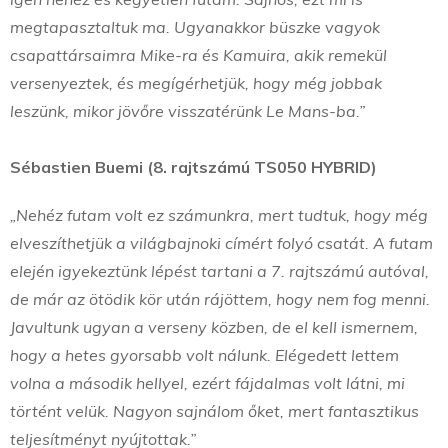
megtapasztaltuk ma. Ugyanakkor büszke vagyok
csapattársaimra Mike-ra és Kamuira, akik remekül
versenyeztek, és megígérhetjük, hogy még jobbak
leszünk, mikor jövőre visszatérünk Le Mans-ba.”
Sébastien Buemi (8. rajtszámú TS050 HYBRID)
„Nehéz futam volt ez számunkra, mert tudtuk, hogy még
elveszíthetjük a világbajnoki címért folyó csatát. A futam
elején igyekeztünk lépést tartani a 7. rajtszámú autóval,
de már az ötödik kör után rájöttem, hogy nem fog menni.
Javultunk ugyan a verseny közben, de el kell ismernem,
hogy a hetes gyorsabb volt nálunk. Elégedett lettem
volna a második hellyel, ezért fájdalmas volt látni, mi
történt velük. Nagyon sajnálom őket, mert fantasztikus
teljesítményt nyújtottak.”