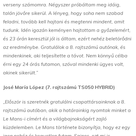
verseny számomra. Négyszer próbáltam meg idáig,
talán jövőre sikerül. A lényeg, hogy soha nem szabad
feladni, tovább kell hajtani és megtenni mindent, amit
tudunk. Idén igazán keményen hajtottam a győzelemért,
és 23 órán keresztül jól is álltam, ezért nehéz beletörődni
az eredménybe. Gratulálok a 8. rajtszámú autónak, és
mindenkinek, aki teljesítette a távot. Nem könnyű célba
érni egy 24 órás futamon, szóval mindenki ügyes volt,
akinek sikerült.”
José María López (7. rajtszámú TS050 HYBRID)
„Először is szeretnék gratulálni csapattársainknak a 8.
rajtszámú autóban, akik a határainkig nyomtak minket a
Le Mans-i címért és a világbajnokságért zajló
küzdelemben. Le Mans története bizonyítja, hogy ez egy
igen nehéz és kegyetlen futam. Sajnos, ezt mi is