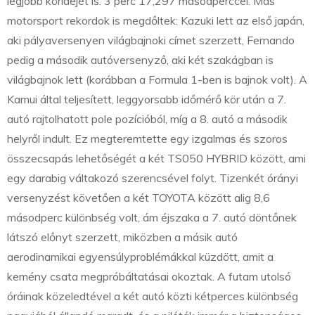
legjobb köridejét is: 3 perc 17,297 másodperccel. Más
motorsport rekordok is megdőltek: Kazuki lett az első japán,
aki pályaversenyen világbajnoki címet szerzett, Fernando
pedig a második autóversenyző, aki két szakágban is
világbajnok lett (korábban a Formula 1-ben is bajnok volt). A
Kamui által teljesített, leggyorsabb időmérő kör után a 7.
autó rajtolhatott pole pozícióból, míg a 8. autó a második
helyről indult. Ez megteremtette egy izgalmas és szoros
összecsapás lehetőségét a két TS050 HYBRID között, ami
egy darabig váltakozó szerencsével folyt. Tizenkét órányi
versenyzést követően a két TOYOTA között alig 8,6
másodperc különbség volt, ám éjszaka a 7. autó döntőnek
látszó előnyt szerzett, miközben a másik autó
aerodinamikai egyensúlyproblémákkal küzdött, amit a
kemény csata megpróbáltatásai okoztak. A futam utolsó
óráinak közeledtével a két autó közti kétperces különbség