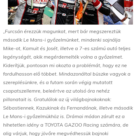
„Furcsán érezzük magunkat, mert bár megszereztük
második Le Mans-i győzelmünket, mindenki sajnálja
Mike-ot, Kamuit és Josét, illetve a 7-es számú autó teljes
legénységét, akik megérdemelték volna a győzelmet.
Kiderítjük, pontosan mi okozta a problémát, hogy ez ne
fordulhasson elő többet. Mindazonáltal büszke vagyok a
szereplésünkre, és a futam során végig mutatott
csapatszellemre, beleértve az utolsó óra nehéz
pillanatait is. Gratulálok az új világbajnokoknak:
Sébastiennek, Kazukinak és Fernandónak, illetve második
Le Mans-i győzelmükhöz is. Drámai módon zárult ez a
hihetetlen idény a TOYOTA GAZOO Racing számára, de
alig várjuk, hogy jövőre megvédhessük bajnoki