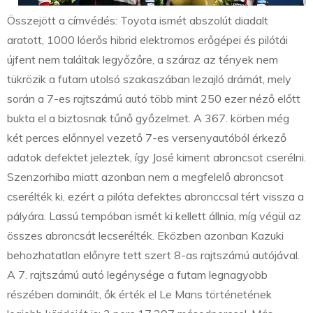
Összejött a címvédés: Toyota ismét abszolút diadalt
aratott, 1000 lóerős hibrid elektromos erőgépei és pilótái
újfent nem találtak legyőzőre, a száraz az tények nem
tükrözik a futam utolsó szakaszában lezajló drámát, mely
során a 7-es rajtszámú autó több mint 250 ezer néző előtt
bukta el a biztosnak tűnő győzelmet. A 367. körben még
két perces előnnyel vezető 7-es versenyautóból érkező
adatok defektet jeleztek, így José kiment abroncsot cserélni.
Szenzorhiba miatt azonban nem a megfelelő abroncsot
cserélték ki, ezért a pilóta defektes abronccsal tért vissza a
pályára. Lassú tempóban ismét ki kellett állnia, míg végül az
összes abroncsát lecserélték. Eközben azonban Kazuki
behozhatatlan előnyre tett szert 8-as rajtszámú autójával.
A 7. rajtszámú autó legénysége a futam legnagyobb
részében dominált, ők érték el Le Mans történetének