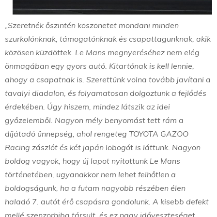
„Szeretnék őszintén köszönetet mondani minden
szurkolónknak, támogatónknak és csapattagunknak, akik
közösen küzdöttek. Le Mans megnyeréséhez nem elég
önmagában egy gyors autó. Kitartónak is kell lennie,
ahogy a csapatnak is. Szerettünk volna tovább javítani a
tavalyi diadalon, és folyamatosan dolgoztunk a fejlődés
érdekében. Úgy hiszem, mindez látszik az idei
győzelemből. Nagyon mély benyomást tett rám a
díjátadó ünnepség, ahol rengeteg TOYOTA GAZOO
Racing zászlót és két japán lobogót is láttunk. Nagyon
boldog vagyok, hogy új lapot nyitottunk Le Mans
történetében, ugyanakkor nem lehet felhőtlen a
boldogságunk, ha a futam nagyobb részében élen
haladó 7. autót érő csapásra gondolunk. A kisebb defekt
mellé szenzorhiba társult, és ez nagy időveszteséget