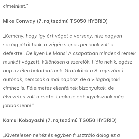
címeinket.”
Mike Conway (7. rajtszámú TS050 HYBRID)
„Kemény, hogy így ért véget a verseny, hisz nagyon
sokáig jól álltunk, a végén sajnos pechünk volt a
defekttel. De ilyen Le Mans! A csapatban mindenki remek
munkát végzett, különösen a szerelők. Hála nekik, egész
nap az élen haladhattunk. Gratulálok a 8. rajtszámú
autónak, nemcsak a mai naphoz, de a világbajnoki
címhez is. Félelmetes ellenfélnek bizonyultak, de
élvezetes volt a csata. Legközelebb igyekszünk még
jobbak lenni.”
Kamui Kobayashi (7. rajtszámú TS050 HYBRID)
„Kivételesen nehéz és egyben frusztráló dolog ez a