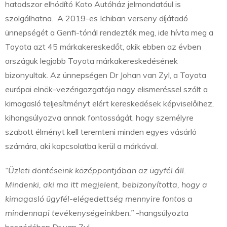
hatodszor elhódító Koto Autóház jelmondatául is
szolgálhatna. A 2019-es Ichiban verseny díjátadó
ünnepségét a Genfi-tónál rendezték meg, ide hívta meg a
Toyota azt 45 márkakereskedőt, akik ebben az évben
országuk legjobb Toyota márkakereskedésének
bizonyultak. Az ünnepségen Dr Johan van Zyl, a Toyota
európai elnök-vezérigazgatója nagy elismeréssel szólt a
kimagasló teljesítményt elért kereskedések képviselőihez,
kihangsúlyozva annak fontosságát, hogy személyre
szabott élményt kell teremteni minden egyes vásárló
számára, aki kapcsolatba kerül a márkával.
“Üzleti döntéseink középpontjában az ügyfél áll.
Mindenki, aki ma itt megjelent, bebizonyította, hogy a
kimagasló ügyfél-elégedettség mennyire fontos a
mindennapi tevékenységeinkben.”
-hangsúlyozta