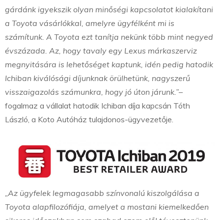
gárdánk igyekszik olyan minőségi kapcsolatot kialakítani
a Toyota vásárlókkal, amelyre ügyfélként mi is
számítunk. A Toyota ezt tanítja nekünk több mint negyed
évszázada. Az, hogy tavaly egy Lexus márkaszerviz
megnyitására is lehetőséget kaptunk, idén pedig hatodik
Ichiban kiválósági díjunknak örülhetünk, nagyszerű
visszaigazolás számunkra, hogy jó úton járunk.”
–
fogalmaz a vállalat hatodik Ichiban díja kapcsán Tóth
László, a Koto Autóház tulajdonos-ügyvezetője.
„Az ügyfelek legmagasabb színvonalú kiszolgálása a
Toyota alapfilozófiája, amelyet a mostani kiemelkedően