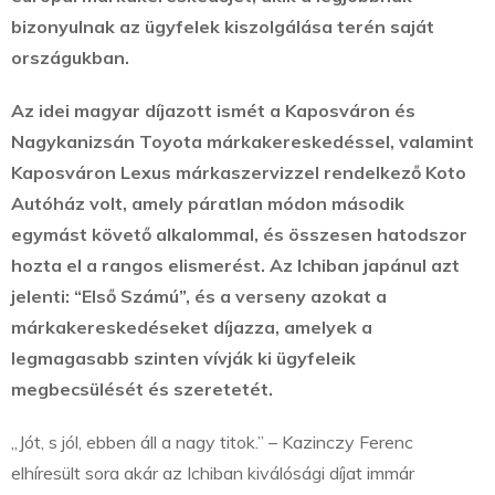
bizonyulnak az ügyfelek kiszolgálása terén saját
országukban.
Az idei magyar díjazott ismét a Kaposváron és
Nagykanizsán Toyota márkakereskedéssel, valamint
Kaposváron Lexus márkaszervizzel rendelkező Koto
Autóház volt, amely páratlan módon második
egymást követő alkalommal, és összesen hatodszor
hozta el a rangos elismerést. Az Ichiban japánul azt
jelenti: “Első Számú”, és a verseny azokat a
márkakereskedéseket díjazza, amelyek a
legmagasabb szinten vívják ki ügyfeleik
megbecsülését és szeretetét.
„Jót, s jól, ebben áll a nagy titok.” – Kazinczy Ferenc
elhíresült sora akár az Ichiban kiválósági díjat immár