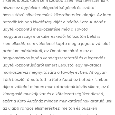
sikeres időszakban sem szabad szem elől tévesztenünk,
hiszen ez ügyfeleink elégedettségének és ezáltal
hosszútávú növekedésünk kikezdhetetlen alapja. Az idén
hatodik Ichiban kiválósági díját elhódító Koto Autóház
ügyfélközpontú megközelítése még a Toyota
magyarországi márkakereskedői hálózatán belül is
kiemelkedik, nem véletlenül kapta meg a jogot a vállalat
prémium márkánktól, az Omotenashiról, azaz a
hagyományos japán vendégszeretetről és a legendás
ügyfélközpontúságról ismert Lexustól egy hivatalos
márkaszerviz megnyitására a tavalyi évben. Ahogyan
Tóth László rámutatott, a Koto Autóház hatodik Ichiban
díja a vállalat minden munkatársának közös sikere, az ő
kimagasló munkájukat és elkötelezettségüket dicséri,
ezért a Koto Autóház minden munkatársának gratulálunk
az újabb rangos elismeréshez, méltán és büszkén