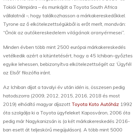
Tokiói Olimpiára – és munkáját a Toyota South Africa
vállalatnál –, hogy találkozhasson a márkakereskedőkkel.
Tyrone az ő elkötelezettségükből is erőt merít, mondván:
“Önök az autókereskedelem világának aranyérmesei”.
Minden évben több mint 2500 európai márkakereskedés
vetélkedik azért a kitüntetésért, hogy a 45 Ichiban-győztes
egyike lehessen, bebizonyítva elkötelezettségét az ‘Ügyfél
az Első!’ filozófia iránt.
Az Ichiban díjat a tavalyi év után idén is, összesen pedig
hatodszorra (2009, 2012, 2015, 2016, 2018 és most
2019) elhódító magyar díjazott
Toyota Koto Autóház
1992
óta szolgálja ki a Toyota ügyfeleket Kaposváron, 2006 óta
pedig már Nagykanizsán is (a két márkakereskedés 2016-
ban esett át teljeskörű megújuláson). A több mint 5000