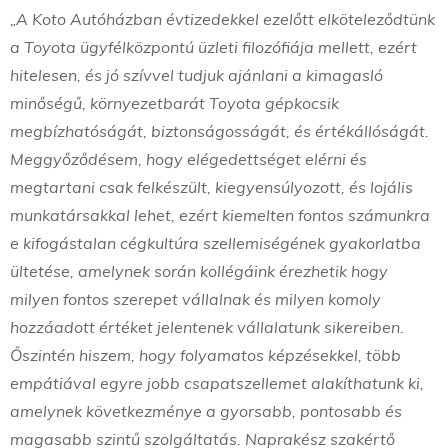
„A Koto Autóházban évtizedekkel ezelőtt elköteleződtünk
a Toyota ügyfélközpontú üzleti filozófiája mellett, ezért
hitelesen, és jó szívvel tudjuk ajánlani a kimagasló
minőségű, környezetbarát Toyota gépkocsik
megbízhatóságát, biztonságosságát, és értékállóságát.
Meggyőződésem, hogy elégedettséget elérni és
megtartani csak felkészült, kiegyensúlyozott, és lojális
munkatársakkal lehet, ezért kiemelten fontos számunkra
e kifogástalan cégkultúra szellemiségének gyakorlatba
ültetése, amelynek során kollégáink érezhetik hogy
milyen fontos szerepet vállalnak és milyen komoly
hozzáadott értéket jelentenek vállalatunk sikereiben.
Őszintén hiszem, hogy folyamatos képzésekkel, több
empátiával egyre jobb csapatszellemet alakíthatunk ki,
amelynek következménye a gyorsabb, pontosabb és
magasabb szintű szolgáltatás. Naprakész szakértő