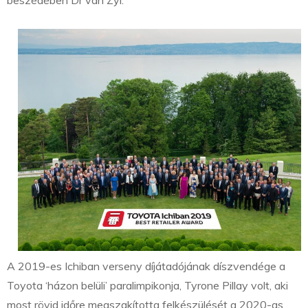
beszédében Dr van Zyl.
A 2019-es Ichiban verseny díjátadójának díszvendége a
Toyota ‘házon belüli’ paralimpikonja, Tyrone Pillay volt, aki
most rövid időre megszakította felkészülését a 2020-as