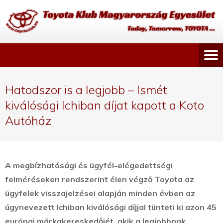
Hatodszor is a legjobb – Ismét
kiválósági Ichiban díjat kapott a Koto
Autóház
A megbízhatósági és ügyfél-elégedettségi
felméréseken rendszerint élen végző Toyota az
ügyfelek visszajelzései alapján minden évben az
úgynevezett Ichiban kiválósági díjjal tünteti ki azon 45
európai márkakereskedőjét, akik a legjobbnak