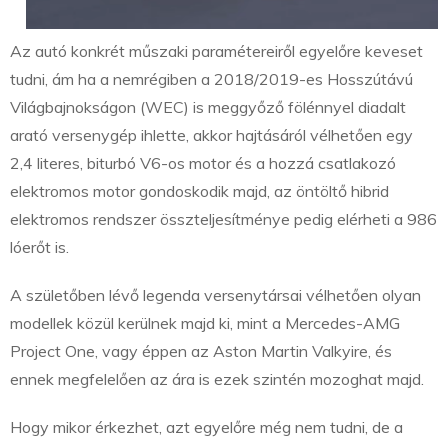
Az autó konkrét műszaki paramétereiről egyelőre keveset
tudni, ám ha a nemrégiben a 2018/2019-es Hosszútávú
Világbajnokságon (WEC) is meggyőző fölénnyel diadalt
arató versenygép ihlette, akkor hajtásáról vélhetően egy
2,4 literes, biturbó V6-os motor és a hozzá csatlakozó
elektromos motor gondoskodik majd, az öntöltő hibrid
elektromos rendszer összteljesítménye pedig elérheti a 986
lóerőt is.
A születőben lévő legenda versenytársai vélhetően olyan
modellek közül kerülnek majd ki, mint a Mercedes-AMG
Project One, vagy éppen az Aston Martin Valkyire, és
ennek megfelelően az ára is ezek szintén mozoghat majd.
Hogy mikor érkezhet, azt egyelőre még nem tudni, de a