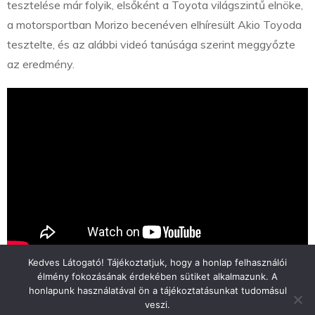
tesztelése már folyik, elsőként a Toyota világszintű elnöke,
a motorsportban Morizo becenéven elhíresült Akio Toyoda
tesztelte, és az alábbi videó tanúsága szerint meggyőzte
az eredmény.
Kedves Látogató! Tájékoztatjuk, hogy a honlap felhasználói
élmény fokozásának érdekében sütiket alkalmazunk. A
honlapunk használatával ön a tájékoztatásunkat tudomásul
veszi.