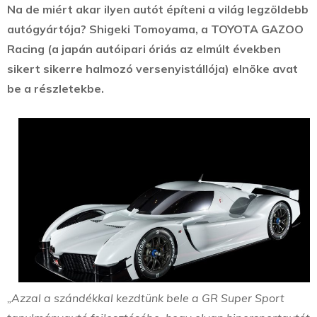
Na de miért akar ilyen autót építeni a világ legzöldebb
autógyártója? Shigeki Tomoyama, a TOYOTA GAZOO
Racing (a japán autóipari óriás az elmúlt években
sikert sikerre halmozó versenyistállója) elnöke avat
be a részletekbe.
„Azzal a szándékkal kezdtünk bele a GR Super Sport