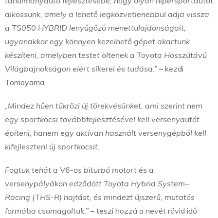
tanulmányautó fejlesztésébe, hogy olyan hipersportautót
alkossunk, amely a lehető legközvetlenebbül adja vissza
a TS050 HYBRID lenyűgöző menettulajdonságait;
ugyanakkor egy könnyen kezelhető gépet akartunk
készíteni, amelyben testet öltenek a Toyota Hosszútávú
Világbajnokságon elért sikerei és tudása.”
– kezdi
Tomoyama.
„Mindez hűen tükrözi új törekvésünket, ami szerint nem
egy sportkocsi továbbfejlesztésével kell versenyautót
építeni, hanem egy aktívan használt versenygépből kell
kifejleszteni új sportkocsit.
Fogtuk tehát a V6-os biturbó motort és a
versenypályákon edződött Toyota Hybrid System–
Racing (THS-R) hajtást, és mindezt újszerű, mutatós
formába csomagoltuk.”
– teszi hozzá a nevét rövid idő