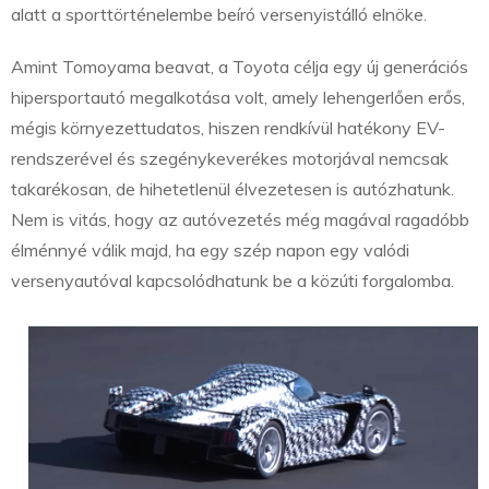
alatt a sporttörténelembe beíró versenyistálló elnöke.
Amint Tomoyama beavat, a Toyota célja egy új generációs
hipersportautó megalkotása volt, amely lehengerlően erős,
mégis környezettudatos, hiszen rendkívül hatékony EV-
rendszerével és szegénykeverékes motorjával nemcsak
takarékosan, de hihetetlenül élvezetesen is autózhatunk.
Nem is vitás, hogy az autóvezetés még magával ragadóbb
élménnyé válik majd, ha egy szép napon egy valódi
versenyautóval kapcsolódhatunk be a közúti forgalomba.