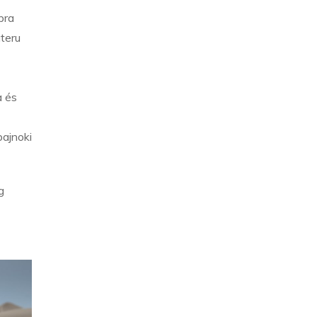
pra
teru
a és
bajnoki
g