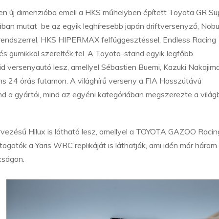
zen új dimenzióba emeli a HKS műhelyben épített Toyota GR Su
ában mutat be az egyik leghíresebb japán driftversenyző, Nobu
órendszerrel, HKS HIPERMAX felfüggesztéssel, Endless Racing
gumikkal szerelték fel. A Toyota-stand egyik legfőbb
 versenyautó lesz, amellyel Sébastien Buemi, Kazuki Nakajim
s 24 órás futamon. A világhírű verseny a FIA Hosszútávú
nd a gyártói, mind az egyéni kategóriában megszerezte a világ
rvezésű Hilux is látható lesz, amellyel a TOYOTA GAZOO Racin
ogatók a Yaris WRC replikáját is láthatják, ami idén már három
kságon.