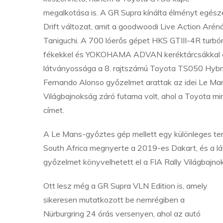
megalkotása is. A GR Supra kínálta élményt egés
Drift változat, amit a goodwoodi Live Action Arén
Taniguchi. A 700 lóerős gépet HKS GTIII-4R turb
fékekkel és YOKOHAMA ADVAN keréktárcsákkal és 
látványossága a 8. rajtszámú Toyota TS050 Hybrid
Fernando Alonso győzelmet arattak az idei Le Man
Világbajnokság záró futama volt, ahol a Toyota mi
címet.
A Le Mans-győztes gép mellett egy különleges te
South Africa megnyerte a 2019-es Dakart, és a lát
győzelmet könyvelhetett el a FIA Rally Világbajno
Ott lesz még a GR Supra VLN Edition is, amely
sikeresen mutatkozott be nemrégiben a
Nürburgring 24 órás versenyen, ahol az autó