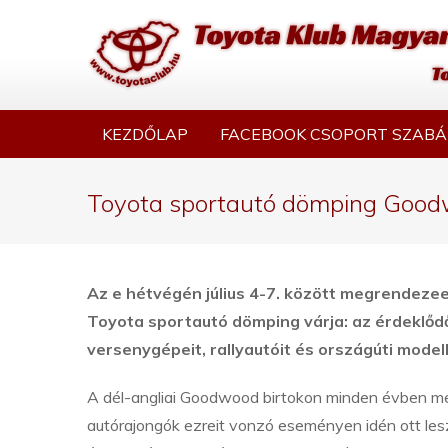
KEZDŐLAP
FACEBOOK CSOPORT SZABÁ
Toyota sportautó dömping Goo
Az e hétvégén július 4-7. között megrendeze
Toyota sportautó dömping várja: az érdeklőd
versenygépeit, rallyautóit és országúti modellj
A dél-angliai Goodwood birtokon minden évben me
autórajongók ezreit vonzó eseményen idén ott le