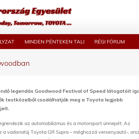
LYZAT
MINDEN PÉNTEKEN TALI
RÉGI FÓRUM
dwoodban
endő legendás Goodwood Festival of Speed látogatóit iga
ők testközelből csodálhatják meg a Toyota legjobb
eit.
grendezik az automobilizmus és a motorsport ünnepét. Az
sz a vadonatúj Toyota GR Supra – méghozzá versenyautó-, orsz