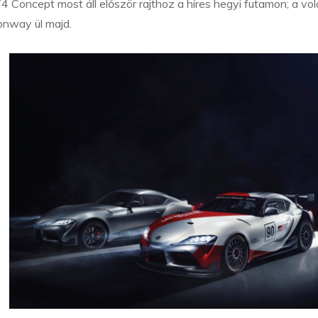
T4 Concept most áll először rajthoz a híres hegyi futamon; a vo
nway ül majd.