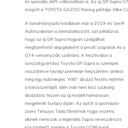
és speciális drift-változatban is. Az új GR Supra G
mögött a TOYOTA GAZOO Racing pilótája, Mike Co
A tanulmányautó korábban már a 2019-es Genfi
Autószalonon is bemutatkozott, azt példázva,
hogy az új GR Supra hogyan szolgálhat
megfizethető alapgépként a privát csapatok és a
GT4-versenyzők számára. A fesztiválon a
sorozatgyártású Toyota GR Supra is szerepel,
visszatérve tavalyi premierje helyszínére, amikor
még egy különleges “A90” álcázó festés rejtette
a karosszériáját. Idén már nem lesz szükség
álcázásra, hiszen az új modell hamarosan
megjelenik Európa útjain. Az autót a sportautó-
zseni Tetsuya Tada főmérnök fogja vezetni,
akinek nemcsak a legendás Supra reneszánsza
köszönhető, hanem a Toyota GT86 kupé