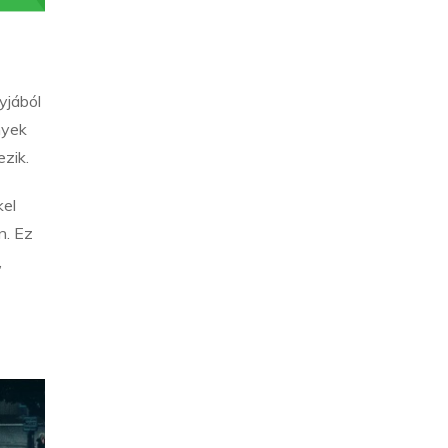
yjából
nyek
zik.
kel
n. Ez
,