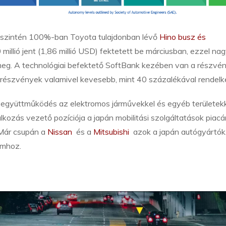
 szintén 100%-ban Toyota tulajdonban lévő
Hino busz és
illió jent (1,86 millió USD) fektetett be márciusban, ezzel nag
eg. A technológiai befektető SoftBank kezében van a részvé
 részvények valamivel kevesebb, mint 40 százalékával rendelke
 együttműködés az elektromos járművekkel és egyéb területek
lkozás vezető pozíciója a japán mobilitási szolgáltatások piacá
. Már csupán a
Nissan
és a
Mitsubishi
azok a japán autógyártók
umhoz.