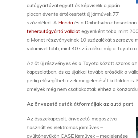
autógyártóval együtt ők képviselik a japán
piacon évente értékesített új járművek 77
százalékát. A
Honda
és a Daihatsuhoz hasonlóan
teherautógyártó vállalat
egyenként több, mint 200 m
a Monet részvényeinek 10 százalékát szerezve m
valamivel több, mint 40 százaléka, míg a Toyota a
Az öt új részvényes és a Toyota között szoros az
kapcsolatban, és az újakkal tovább erősödik a válla
pedig elősegítheti ezek megjelenését külföldön is
amelyek még nem csatlakoztak ehhez a konzorci
Az önvezető autók átformálják az autóipart
Az összekapcsolt, önvezető, megosztva
használt és elektromos járművek –
gyűjtőnevükön CASE járművek – megjelenése