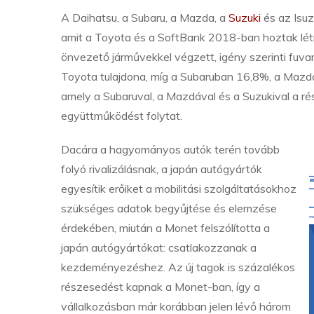
A Daihatsu, a Subaru, a Mazda, a
Suzuki
és az Isuz
amit a Toyota és a SoftBank 2018-ban hoztak létre
önvezető járművekkel végzett, igény szerinti fu
Toyota tulajdona, míg a Subaruban 16,8%, a Maz
amely a Subaruval, a Mazdával és a Suzukival a ré
együttműködést folytat.
Dacára a hagyományos autók terén tovább
folyó rivalizálásnak, a japán autógyártók
egyesítik erőiket a mobilitási szolgáltatásokhoz
szükséges adatok begyűjtése és elemzése
érdekében, miután a Monet felszólította a
japán autógyártókat: csatlakozzanak a
kezdeményezéshez. Az új tagok is százalékos
részesedést kapnak a Monet-ban, így a
vállalkozásban már korábban jelen lévő három