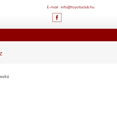
E-mail : info@toyotaclub.hu
z
ámító