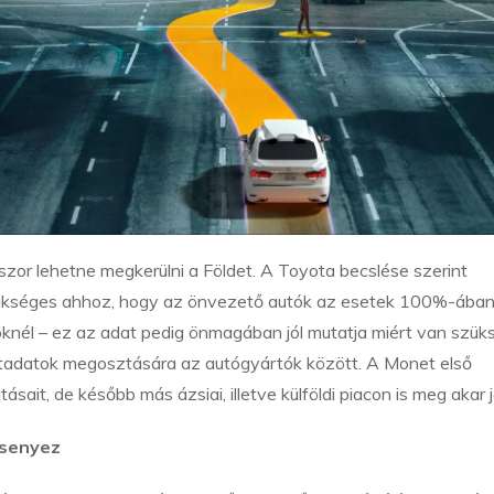
zor lehetne megkerülni a Földet. A Toyota becslése szerint
szükséges ahhoz, hogy az önvezető autók az esetek 100%-ába
nél – ez az adat pedig önmagában jól mutatja miért van szük
adatok megosztására az autógyártók között. A Monet első
ásait, de később más ázsiai, illetve külföldi piacon is meg akar j
rsenyez