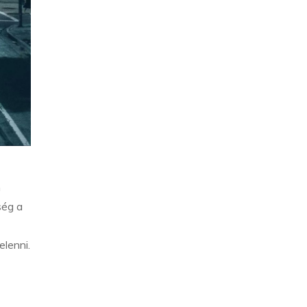
n
ség a
elenni.