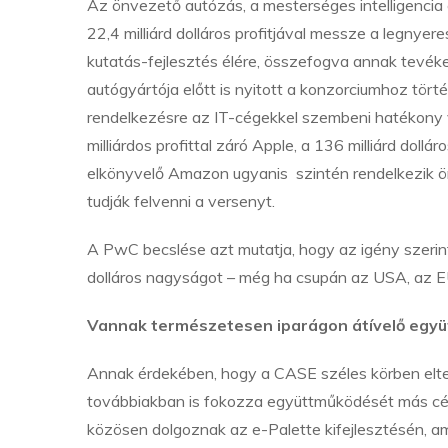
Az önvezető autózás, a mesterséges intelligencia 
22,4 milliárd dolláros profitjával messze a legnyer
kutatás-fejlesztés élére, összefogva annak tevék
autógyártója előtt is nyitott a konzorciumhoz tör
rendelkezésre az IT-cégekkel szembeni hatékony ve
milliárdos profittal záró Apple, a 136 milliárd dollá
elkönyvelő Amazon ugyanis szintén rendelkezik ön
tudják felvenni a versenyt.
A PwC becslése azt mutatja, hogy az igény szerint
dolláros nagyságot – még ha csupán az USA, az EU,
Vannak természetesen iparágon átívelő egy
Annak érdekében, hogy a CASE széles körben elterj
továbbiakban is fokozza együttműködését más cége
közösen dolgoznak az e-Palette kifejlesztésén, a