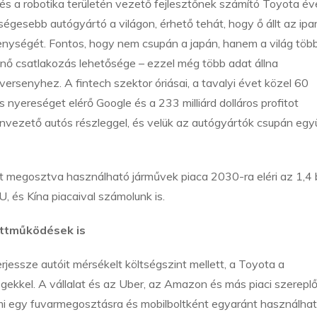
és a robotika területén vezető fejlesztőnek számító Toyota év
eségesebb autógyártó a világon, érhető tehát, hogy ő állt az ipa
enységét. Fontos, hogy nem csupán a japán, hanem a világ több
ténő csatlakozás lehetősége – ezzel még több adat állna
rsenyhez. A fintech szektor óriásai, a tavalyi évet közel 60
ros nyereséget elérő Google és a 233 milliárd dolláros profitot
vezető autós részleggel, és velük az autógyártók csupán egy
 megosztva használható járművek piaca 2030-ra eléri az 1,4 bi
 és Kína piacaival számolunk is.
üttműködések is
essze autóit mérsékelt költségszint mellett, a Toyota a
kkel. A vállalat és az Uber, az Amazon és más piaci szerepl
mi egy fuvarmegosztásra és mobilboltként egyaránt használha