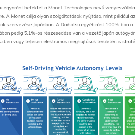
u egyaránt befektet a Monet Technologies nevű vegyesvállala
. A Monet célja olyan szolgáltatások nyújtása, mint például a
varok szervezése Japánban. A Daihatsu egyébiránt 100%-ban a
dában pedig 5,1%-os részesedése van a vezető japán autógyár
szben vagy teljesen elektromos meghajtások területén is straté