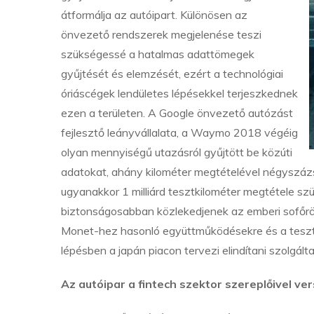
átformálja az autóipart. Különösen az
önvezető rendszerek megjelenése teszi
szükségessé a hatalmas adattömegek
gyűjtését és elemzését, ezért a technológiai
óriáscégek lendületes lépésekkel terjeszkednek
ezen a területen. A Google önvezető autózást
fejlesztő leányvállalata, a Waymo 2018 végéig
olyan mennyiségű utazásról gyűjtött be közúti
adatokat, ahány kilométer megtételével négyszázs
ugyanakkor 1 milliárd tesztkilométer megtétele 
biztonságosabban közlekedjenek az emberi sofőrök
Monet-hez hasonló együttműködésekre és a teszt
lépésben a japán piacon tervezi elindítani szolgáltat
Az autóipar a fintech szektor szereplőivel ve