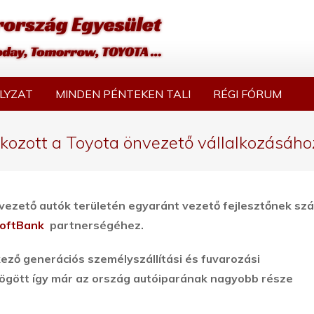
LYZAT
MINDEN PÉNTEKEN TALI
RÉGI FÓRUM
akozott a Toyota önvezető vállalkozásáho
vezető autók területén egyaránt vezető fejlesztőnek sz
oftBank
partnerségéhez.
kező generációs személyszállítási és fuvarozási
ögött így már az ország autóiparának nagyobb része