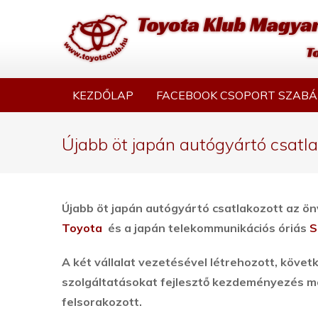
KEZDŐLAP
FACEBOOK CSOPORT SZABÁ
Újabb öt japán autógyártó csatl
Újabb öt japán autógyártó csatlakozott az ön
Toyota
és a japán telekommunikációs óriás
S
A két vállalat vezetésével létrehozott, követ
szolgáltatásokat fejlesztő kezdeményezés m
felsorakozott.