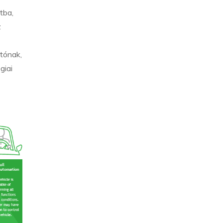
tba,
z
tónak,
giai