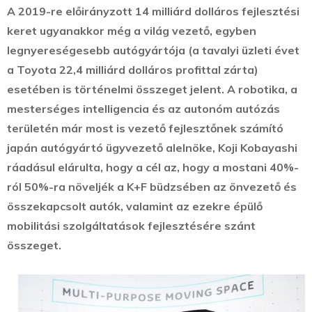
A 2019-re előirányzott 14 milliárd dolláros fejlesztési
keret ugyanakkor még a világ vezető, egyben
legnyereségesebb autógyártója (a tavalyi üzleti évet
a Toyota 22,4 milliárd dolláros profittal zárta)
esetében is történelmi összeget jelent. A robotika, a
mesterséges intelligencia és az autonóm autózás
területén már most is vezető fejlesztőnek számító
japán autógyártó ügyvezető alelnöke, Koji Kobayashi
ráadásul elárulta, hogy a cél az, hogy a mostani 40%-
ról 50%-ra növeljék a K+F büdzsében az önvezető és
összekapcsolt autók, valamint az ezekre épülő
mobilitási szolgáltatások fejlesztésére szánt
összeget.