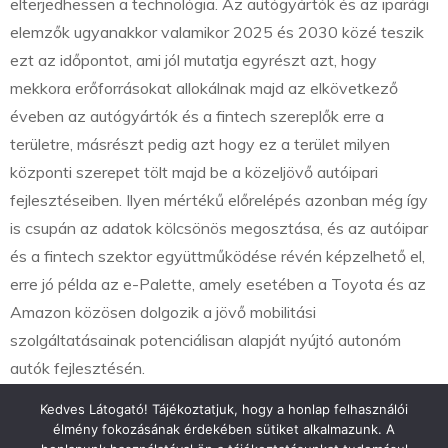
elterjedhessen a technológia. Az autógyártók és az iparági
elemzők ugyanakkor valamikor 2025 és 2030 közé teszik
ezt az időpontot, ami jól mutatja egyrészt azt, hogy
mekkora erőforrásokat allokálnak majd az elkövetkező
éveben az autógyártók és a fintech szereplők erre a
területre, másrészt pedig azt hogy ez a terület milyen
központi szerepet tölt majd be a közeljövő autóipari
fejlesztéseiben. Ilyen mértékű előrelépés azonban még így
is csupán az adatok kölcsönös megosztása, és az autóipar
és a fintech szektor együttműködése révén képzelhető el,
erre jó példa az e-Palette, amely esetében a Toyota és az
Amazon közösen dolgozik a jövő mobilitási
szolgáltatásainak potenciálisan alapját nyújtó autonóm
autók fejlesztésén.
Kedves Látogató! Tájékoztatjuk, hogy a honlap felhasználói
élmény fokozásának érdekében sütiket alkalmazunk. A