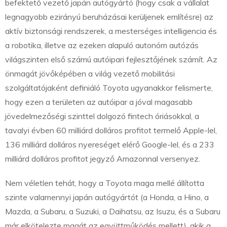
befektető vezető japán autógyártó (hogy csak a vállalat
legnagyobb ezirányú beruházásai kerüljenek említésre) az
aktív biztonsági rendszerek, a mesterséges intelligencia és
a robotika, illetve az ezeken alapuló autonóm autózás
világszinten első számú autóipari fejlesztőjének számít. Az
önmagát jövőképében a világ vezető mobilitási
szolgáltatójaként definiáló Toyota ugyanakkor felismerte,
hogy ezen a területen az autóipar a jóval magasabb
jövedelmezőségi szinttel dolgozó fintech óriásokkal, a
tavalyi évben 60 milliárd dolláros profitot termelő Apple-lel,
136 milliárd dolláros nyereséget elérő Google-lel, és a 233
milliárd dolláros profitot jegyző Amazonnal versenyez.
Nem véletlen tehát, hogy a Toyota maga mellé állította
szinte valamennyi japán autógyártót (a Honda, a Hino, a
Mazda, a Subaru, a Suzuki, a Daihatsu, az Isuzu, és a Subaru
már elkötelezte magát az együttműködés mellett), akik a