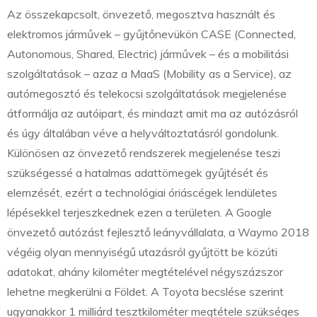
Az összekapcsolt, önvezető, megosztva használt és
elektromos járművek – gyűjtőnevükön CASE (Connected,
Autonomous, Shared, Electric) járművek – és a mobilitási
szolgáltatások – azaz a MaaS (Mobility as a Service), az
autómegosztó és telekocsi szolgáltatások megjelenése
átformálja az autóipart, és mindazt amit ma az autózásról
és úgy általában véve a helyváltoztatásról gondolunk.
Különösen az önvezető rendszerek megjelenése teszi
szükségessé a hatalmas adattömegek gyűjtését és
elemzését, ezért a technológiai óriáscégek lendületes
lépésekkel terjeszkednek ezen a területen. A Google
önvezető autózást fejlesztő leányvállalata, a Waymo 2018
végéig olyan mennyiségű utazásról gyűjtött be közúti
adatokat, ahány kilométer megtételével négyszázszor
lehetne megkerülni a Földet. A Toyota becslése szerint
ugyanakkor 1 milliárd tesztkilométer megtétele szükséges