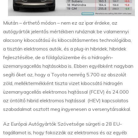
Miután – érthető módon – nem ez az ipar érdeke, az
autógyártók jelentős mértékben ruháznak be valamennyi
alacsony kibocsátású és kibocsátásmentes technológiába,
a tisztán elektromos autók, és a plug-in hibridek, hibridek
fejlesztésébe, de a földgázüzembe és a hidrogén-
üzemanyagcellás hajtásokba is. Ebben egyébként nagyban
segíti őket az, hogy a Toyota nemrég 5.700 az abszolút
zöld, melléktermékként tiszta vizet kibocsátó hidrogén
üzemanyagcellás elektromos hajtással (FCEV) és 24.000
az öntöltő hibrid elektromos hajtással (HEV) kapcsolatos
szabadalmat osztott meg ingyenesen a versenytársakkal.
Az Európai Autógyártók Szövetsége sürgeti a 28 EU-
tagállamot is, hogy fokozzák az elektromos és az egyéb