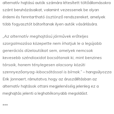
alternatív hajtású autók számára létesített töltőállomásokra
szánt beruházásaikat, valamint vezessenek be olyan
érdemi és fenntartható ösztönző rendszereket, amelyek
több fogyasztót bátorítanak ilyen autók vásárlására.
„Az alternatív meghajtású járművek erőteljes
szorgalmazása közepette nem írhatjuk le a legújabb
generációs dízelautókat sem, amelyek nemcsak
kevesebb széndioxidot bocsátanak ki, mint benzines
társaik, hanem ténylegesen alacsony közúti
szennyezőanyag-kibocsátással is bírnak.”
– hangsúlyozza
Erik Jonnaert, rámutatva, hogy az áruszállításban az
alternatív hajtások ottani megjelenéséig jelenleg ez a
meghajtás jelenti a leghatékonyabb megoldást.
***