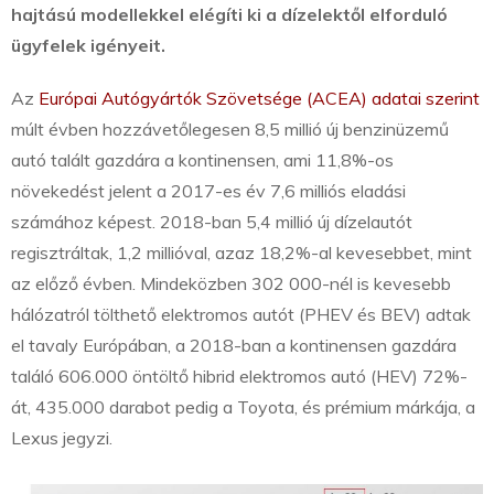
hajtású modellekkel elégíti ki a dízelektől elforduló
ügyfelek igényeit.
Az
Európai Autógyártók Szövetsége (ACEA) adatai szerint
múlt évben hozzávetőlegesen 8,5 millió új benzinüzemű
autó talált gazdára a kontinensen, ami 11,8%-os
növekedést jelent a 2017-es év 7,6 milliós eladási
számához képest. 2018-ban 5,4 millió új dízelautót
regisztráltak, 1,2 millióval, azaz 18,2%-al kevesebbet, mint
az előző évben. Mindeközben 302 000-nél is kevesebb
hálózatról tölthető elektromos autót (PHEV és BEV) adtak
el tavaly Európában, a 2018-ban a kontinensen gazdára
találó 606.000 öntöltő hibrid elektromos autó (HEV) 72%-
át, 435.000 darabot pedig a Toyota, és prémium márkája, a
Lexus jegyzi.