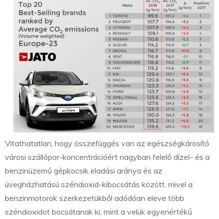
Vitathatatlan, hogy összefüggés van az egészségkárosító
városi szállópor-koncentrációért nagyban felelő dízel- és a
benzinüzemű gépkocsik eladási aránya és az
üvegházhatású széndioxid-kibocsátás között, mivel a
benzinmotorok szerkezetükből adódóan eleve több
széndioxidot bocsátanak ki, mint a velük egyenértékű