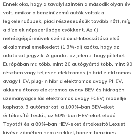
Ennek oka, hogy a tavalyi szintén a második olyan év
volt, amikor a benzinüzemű autók voltak a
legkelendőbbek, piaci részesedésük tovább nőtt, míg
a dízelek népszerűsége csökkent. Az új
nehézgépjárművek széndioxid-kibocsátása első
alkalommal emelkedett (1,3%-al) azóta, hogy az
adatokat jegyzik. A gondot az jelenti, hogy jóllehet
Európában ma több, mint 20 autógyártó több, mint 90
részben vagy teljesen elektromos (hibrid elektromos
avagy HEV, plug-in hibrid elektromos avagy PHEV,
akkumulátoros elektromos avagy BEV és hidrogén
üzemanyagcellás elektromos avagy FCEV) modellje
kapható, 3 autómárkát, a 100%-ban BEV-eket
értékesítő Teslát, az 50%-ban HEV-eket eladó
Toyotát és a 80%-ban HEV-eket értékesítő Lexust
kivéve zömében nem ezekkel, hanem benzines