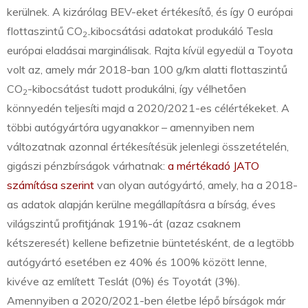
kerülnek. A kizárólag BEV-eket értékesítő, és így 0 európai
flottaszintű CO
kibocsátási adatokat produkáló Tesla
2-
európai eladásai marginálisak. Rajta kívül egyedül a Toyota
volt az, amely már 2018-ban 100 g/km alatti flottaszintű
CO
-kibocsátást tudott produkálni, így vélhetően
2
könnyedén teljesíti majd a 2020/2021-es célértékeket. A
többi autógyártóra ugyanakkor – amennyiben nem
változatnak azonnal értékesítésük jelenlegi összetételén,
gigászi pénzbírságok várhatnak:
a mértékadó JATO
számítása szerint
van olyan autógyártó, amely, ha a 2018-
as adatok alapján kerülne megállapításra a bírság, éves
világszintű profitjának 191%-át (azaz csaknem
kétszeresét) kellene befizetnie büntetésként, de a legtöbb
autógyártó esetében ez 40% és 100% között lenne,
kivéve az említett Teslát (0%) és Toyotát (3%).
Amennyiben a 2020/2021-ben életbe lépő bírságok már