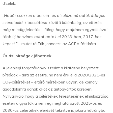
dízelek.
„
Habár csökken a benzin- és dízelüzemű autók átlagos
széndioxid-kibocsátása közötti különbség, az eltérés
még mindig jelentős – főleg, hogy majdnem egymillióval
több új benzines autót adtak el 2018-ban, 2017-hez
képest.”
– mutat rá Erik Jonnaert, az ACEA főtitkára.
Óriási bírságok jöhetnek
A jelenlegi forgatókönyv szerint a kilátásba helyezett
bírságok – arra az esetre, ha nem érik el a 2020/2021-es
CO
-célértéket – eltérő mértékben ugyan, de komoly
2
aggodalomra adnak okot az autógyártók körében.
Nyilvánvaló, hogy a célértékek teljesítésének elmulasztása
esetén a gyártók a nemrég meghatározott 2025-ös és
2030-as célértékek elérését tekintve is jókora hátrányba