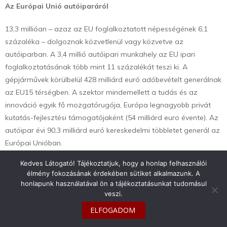
Az Európai Unió autóiparáról
13,3 millióan – azaz az EU foglalkoztatott népességének 6,1
százaléka – dolgoznak közvetlenül vagy közvetve az
autóiparban. A 3,4 millió autóipari munkahely az EU ipari
foglalkoztatásának több mint 11 százalékát teszi ki. A
gépjárművek körülbelül 428 milliárd euró adóbevételt generálnak
az EU15 térségben. A szektor mindemellett a tudás és az
innováció egyik fő mozgatórugója, Európa legnagyobb privát
kutatás-fejlesztési támogatójaként (54 milliárd euro évente). Az
autóipar évi 90,3 milliárd euró kereskedelmi többletet generál az
Európai Unióban.
Kedves Látogató! Tájékoztatjuk, hogy a honlap felhasználói
élmény fokozásának érdekében sütiket alkalmazunk. A
honlapunk használatával ön a tájékoztatásunkat tudomásul
veszi.
info@toyotaclub.hu
ELFOGADOM
Copyright © 2026
Toyota Klub Magyarország