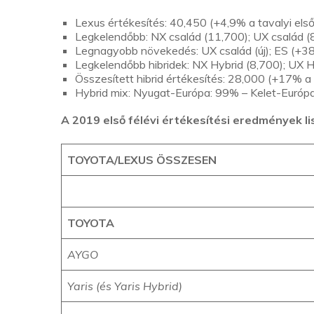
Lexus értékesítés: 40,450 (+4,9% a tavalyi els
Legkelendőbb: NX család (11,700); UX család (8
Legnagyobb növekedés: UX család (új); ES (+3
Legkelendőbb hibridek: NX Hybrid (8,700); UX H
Összesített hibrid értékesítés: 28,000 (+17% a 
Hybrid mix: Nyugat-Európa: 99% – Kelet-Euró
A 2019 első félévi értékesítési eredmények li
TOYOTA/LEXUS ÖSSZESEN
TOYOTA
AYGO
Yaris (és Yaris Hybrid)