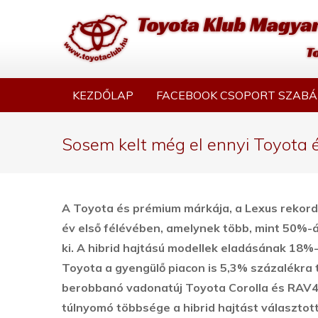
KEZDŐLAP
FACEBOOK CSOPORT SZABÁ
Sosem kelt még el ennyi Toyota
A Toyota és prémium márkája, a Lexus rekord 
év első félévében, amelynek több, mint 50%-á
ki. A hibrid hajtású modellek eladásának 18%
Toyota a gyengülő piacon is 5,3% százalékra 
berobbanó vadonatúj Toyota Corolla és RAV4 
túlnyomó többsége a hibrid hajtást választot