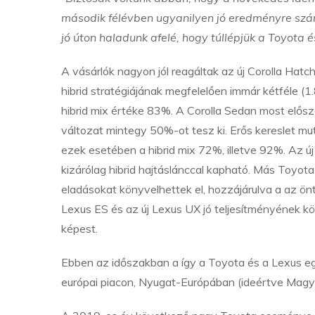
második félévben ugyanilyen jó eredményre szám
jó úton haladunk afelé, hogy túllépjük a Toyota 
A vásárlók nagyon jól reagáltak az új Corolla Hat
hibrid stratégiájának megfelelően immár kétféle (1
hibrid mix értéke 83%. A Corolla Sedan most előszö
változat mintegy 50%-ot tesz ki. Erős kereslet mut
ezek esetében a hibrid mix 72%, illetve 92%. Az 
kizárólag hibrid hajtáslánccal kapható. Más Toyota
eladásokat könyvelhettek el, hozzájárulva a az ön
Lexus ES és az új Lexus UX jó teljesítményének 
képest.
Ebben az időszakban a így a Toyota és a Lexus egy
európai piacon, Nyugat-Európában (ideértve Magyar