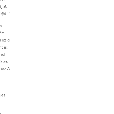
tjuk:
lját.”
s
ált
l ez a
t is:
hol
ekord
éhez.A
ljes