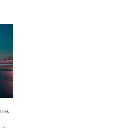
etnek
. A