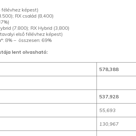
ő félévhez képest)
.500); RX család (8,400)
87%)
ybrid (7.800); RX Hybrid (3,800)
tavalyi első félévhez képest)
pa*: 8% – összesen: 69%
stája lent olvasható:
578,388
537,928
55,693
130,967