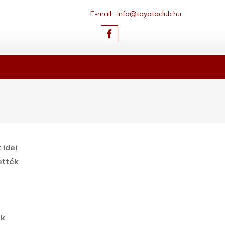
E-mail : info@toyotaclub.hu
 idei
ették
ek