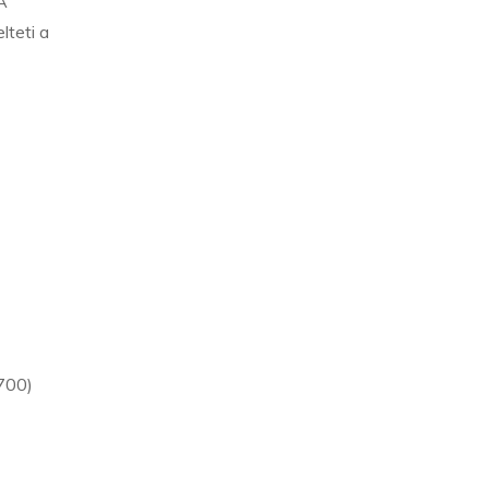
A
lteti a
,700)