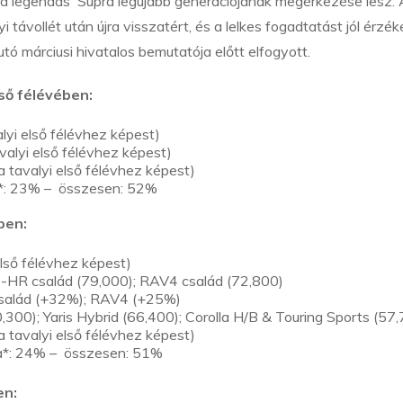
legendás Supra legújabb generációjának megérkezése lesz. 
távollét után újra visszatért, és a lelkes fogadtatást jól érzéke
tó márciusi hivatalos bemutatója előtt elfogyott.
ső félévében:
lyi első félévhez képest)
valyi első félévhez képest)
 tavalyi első félévhez képest)
a*: 23% – összesen: 52%
ben:
lső félévhez képest)
C-HR család (79,000); RAV4 család (72,800)
család (+32%); RAV4 (+25%)
300); Yaris Hybrid (66,400); Corolla H/B & Touring Sports (57
 tavalyi első félévhez képest)
pa*: 24% – összesen: 51%
en: