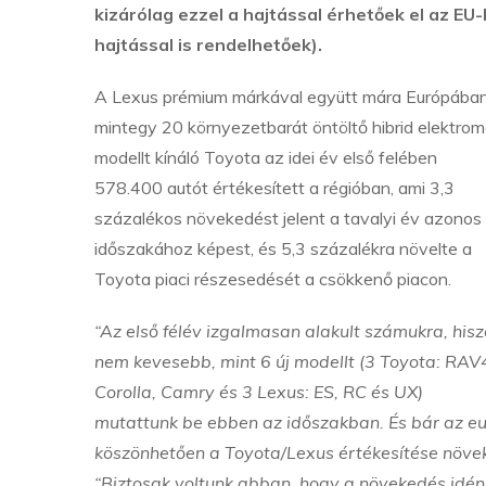
kizárólag ezzel a hajtással érhetőek el az EU
hajtással is rendelhetőek).
A Lexus prémium márkával együtt mára Európába
mintegy 20 környezetbarát öntöltő hibrid elektro
modellt kínáló Toyota az idei év első felében
578.400 autót értékesített a régióban, ami 3,3
százalékos növekedést jelent a tavalyi év azonos
időszakához képest, és 5,3 százalékra növelte a
Toyota piaci részesedését a csökkenő piacon.
“Az első félév izgalmasan alakult számukra, his
nem kevesebb, mint 6 új modellt (3 Toyota: RAV
Corolla, Camry és 3 Lexus: ES, RC és UX)
mutattunk be ebben az időszakban. És bár az euró
köszönhetően a Toyota/Lexus értékesítése növek
“Biztosak voltunk abban, hogy a növekedés idén i