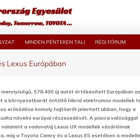
LYZAT
MINDEN PÉNTEKEN TALI
RÉGI FÓRUM
 és Lexus Európában
mennyiségű, 578.400 új autót értékesített Európában az
t a környezetbarát öntöltő hibrid elektromos modellek t
-os erősödése komoly hajtóerőt jelentett abban, hogy a
tudta növelni európai részesedését. A piacra valósággal
valamint a vadonatúj Lexus UX modellek vásárlóinak
ta, míg a Toyota Camry és a Lexus ES esetében a modell