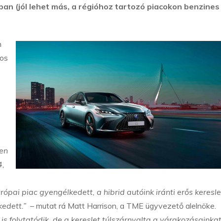
-ban (jól lehet más, a régióhoz tartozó piacokon benzines
n
mos
zen
4,
pai piac gyengélkedett, a hibrid autóink iránti erős keresl
edett.”
– mutat rá Matt Harrison, a TME ügyvezető alelnöke.
s folytatódik, de a kereslet túlszárnyalta a várakozásainkat