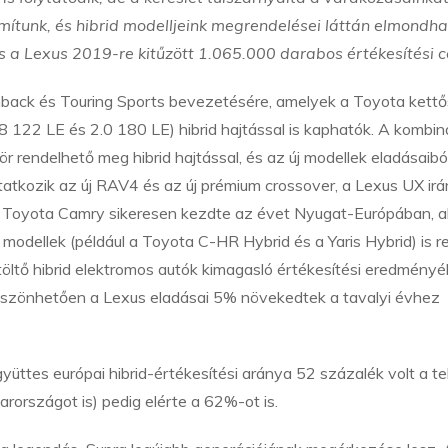
ítunk, és hibrid modelljeink megrendelései láttán elmondha
és a Lexus 2019-re kitűzött 1.065.000 darabos értékesítési cé
chback és Touring Sports bevezetésére, amelyek a Toyota kettő
.8 122 LE és 2.0 180 LE) hibrid hajtással is kaphatók. A kombin
r rendelhető meg hibrid hajtással, és az új modellek eladásaibó
atkozik az új RAV4 és az új prémium crossover, a Lexus UX irán
új Toyota Camry sikeresen kezdte az évet Nyugat-Európában, a
 modellek (például a Toyota C-HR Hybrid és a Yaris Hybrid) is r
töltő hibrid elektromos autók kimagasló értékesítési eredmény
köszönhetően a Lexus eladásai 5% növekedtek a tavalyi évhez
üttes európai hibrid-értékesítési aránya 52 százalék volt a te
országot is) pedig elérte a 62%-ot is.