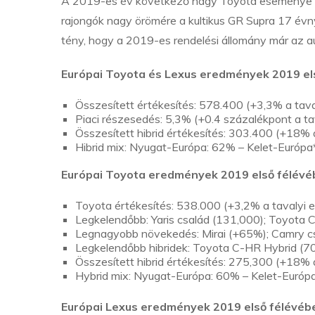
A 2019-es év következő nagy Toyota eseménye a 
rajongók nagy örömére a kultikus GR Supra 17 évnyi 
tény, hogy a 2019-es rendelési állomány már az au
Európai Toyota és Lexus eredmények 2019 el
Összesített értékesítés: 578.400 (+3,3% a tava
Piaci részesedés: 5,3% (+0.4 százalékpont a ta
Összesített hibrid értékesítés: 303.400 (+18% a
Hibrid mix: Nyugat-Európa: 62% – Kelet-Európ
Európai Toyota eredmények 2019 első félévé
Toyota értékesítés: 538.000 (+3,2% a tavalyi e
Legkelendőbb: Yaris család (131,000); Toyota 
Legnagyobb növekedés: Mirai (+65%); Camry 
Legkelendőbb hibridek: Toyota C-HR Hybrid (70,
Összesített hibrid értékesítés: 275,300 (+18% a
Hybrid mix: Nyugat-Európa: 60% – Kelet-Euró
Európai Lexus eredmények 2019 első félévéb