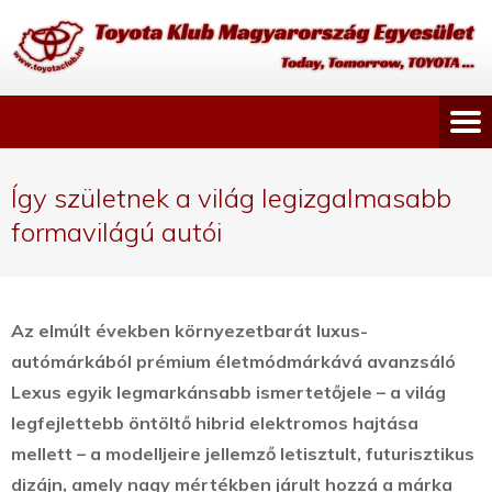
Így születnek a világ legizgalmasabb
formavilágú autói
Az elmúlt években környezetbarát luxus-
autómárkából prémium életmódmárkává avanzsáló
Lexus egyik legmarkánsabb ismertetőjele – a világ
legfejlettebb öntöltő hibrid elektromos hajtása
mellett – a modelljeire jellemző letisztult, futurisztikus
dizájn, amely nagy mértékben járult hozzá a márka