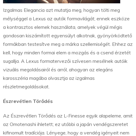
Izgalmas Elegancia azt mutatja meg, hogyan tölti meg
mélységgel a Lexus az autók formavilágát; ennek eszköze
a kontrasztos elemek használata, amelyek végül mégis
gondosan kiszámított egyensúlyt alkotnak, gyönyörködtető
formákban testesítve meg a márka szellemiségét. Ehhez az
kell, hogy minden formai elem a mozgás és a csend érzetét
sugallja. A Lexus formatervezői szívesen mesélnek autóik
vizuális megoldásairól és arról, ahogyan az elegáns
karosszéria magába olvasztja az izgalmas
részletmegoldásokat.
Észrevétlen Törődés
Az Észrevétlen Törődés az L-Finesse egyik alapeleme, amit
az Omotenashi ihletett; ez utóbbi a japán vendégszeretet
kifinomult tradíciója. Lényege, hogy a vendég igényeit nem