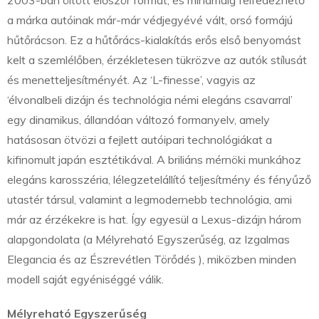
2003-ban öltött először formát, és mindmáig felfedezhető
a márka autóinak már-már védjegyévé vált, orsó formájú
hűtőrácson. Ez a hűtőrács-kialakítás erős első benyomást
kelt a szemlélőben, érzékletesen tükrözve az autók stílusát
és menetteljesítményét. Az ‘L-finesse’, vagyis az
‘élvonalbeli dizájn és technológia némi elegáns csavarral’
egy dinamikus, állandóan változó formanyelv, amely
hatásosan ötvözi a fejlett autóipari technológiákat a
kifinomult japán esztétikával. A briliáns mérnöki munkához
elegáns karosszéria, lélegzetelállító teljesítmény és fényűző
utastér társul, valamint a legmodernebb technológia, ami
már az érzékekre is hat. Így egyesül a Lexus-dizájn három
alapgondolata (a Mélyreható Egyszerűség, az Izgalmas
Elegancia és az Észrevétlen Törődés ), miközben minden
modell saját egyéniséggé válik.
Mélyreható Egyszerűség