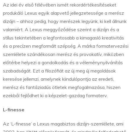
Az idei év első félévében ismét rekordértékesítéseket
produkáló Lexus egyik alapvető jellegzetessége a merész
dizájn – ahhoz pedig, hogy merészek legyünk, ki kell állnunk
valamiért. A Lexus meggyőződése szerint a dizájn és a
stílus tekintetében a legfontosabb a kimagasló kreativitás
és a precízen megformált szépség. A márka formatervezési
szemlélete szándékosan merész és provokatív, miközben
előtérbe helyezi a gondolkodás és a véleménynyilvánítás
szabadságát. Ezt a filozófiát az új meg új megoldások
keresése jellemzi, amelynek kiindulópontja az eredeti,
merész és fantáziadús ötletek megfogalmazása, hiszen
ezekből fejlődhet ki a képzelet-gazdag formaterv.
L-finesse
Az ‘L-finesse’ a Lexus magabiztos dizájn-szemlélete, ami