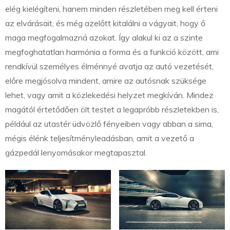
elég kielégíteni, hanem minden részletében meg kell érteni
az elvárásait, és még azelőtt kitalálni a vágyait, hogy ő
maga megfogalmazná azokat. Így alakul ki az a szinte
megfoghatatlan harmónia a forma és a funkció között, ami
rendkívül személyes élménnyé avatja az autó vezetését,
előre megjósolva mindent, amire az autósnak szüksége
lehet, vagy amit a közlekedési helyzet megkíván. Mindez
magától értetődően ölt testet a legapróbb részletekben is,
például az utastér üdvözlő fényeiben vagy abban a sima,
mégis élénk teljesítményleadásban, amit a vezető a
gázpedál lenyomásakor megtapasztal.