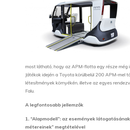
most látható, hogy az APM-flotta egy része még id
Játékok idején a Toyota körülbelül 200 APM-mel t
létesítmények környékén, illetve az egyes rendezvé
Falu.
A legfontosabb jellemzők
1. “Alapmodell”: az események látogatásának 
métereinek” megtételével