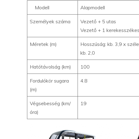
Modell
Alapmodell
Személyek száma
Vezető + 5 utas
Vezető + 1 kerekesszékes
Méretek (m)
Hosszúság: kb. 3,9 x szél
kb. 2,0
Hatótávolság (km)
100
Fordulókör sugara
4.8
(m)
Végsebesség (km/
19
óra)