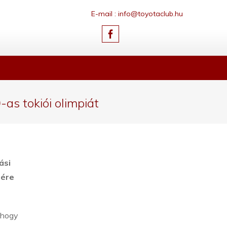
E-mail : info@toyotaclub.hu
as tokiói olimpiát
ási
lére
 hogy