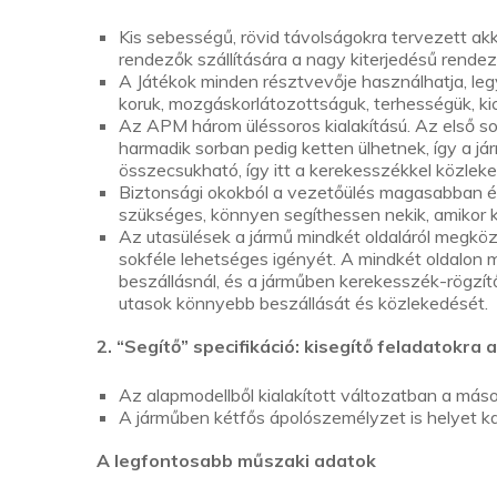
Kis sebességű, rövid távolságokra tervezett ak
rendezők szállítására a nagy kiterjedésű rende
A Játékok minden résztvevője használhatja, leg
koruk, mozgáskorlátozottságuk, terhességük, k
Az APM három üléssoros kialakítású. Az első so
harmadik sorban pedig ketten ülhetnek, így a jár
összecsukható, így itt a kerekesszékkel közleke
Biztonsági okokból a vezetőülés magasabban és
szükséges, könnyen segíthessen nekik, amikor k
Az utasülések a jármű mindkét oldaláról megköze
sokféle lehetséges igényét. A mindkét oldalon 
beszállásnál, és a járműben kerekesszék-rögzít
utasok könnyebb beszállását és közlekedését.
2. “Segítő” specifikáció: kisegítő feladatokra 
Az alapmodellből kialakított változatban a máso
A járműben kétfős ápolószemélyzet is helyet kap
A legfontosabb műszaki adatok