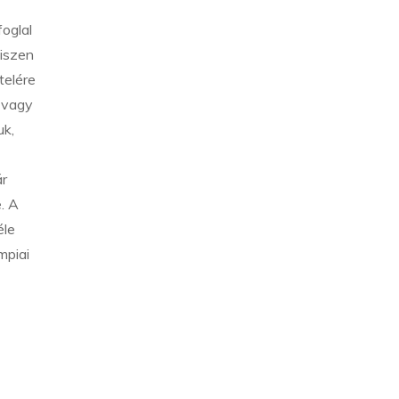
foglal
hiszen
telére
k vagy
uk,
ár
. A
éle
mpiai