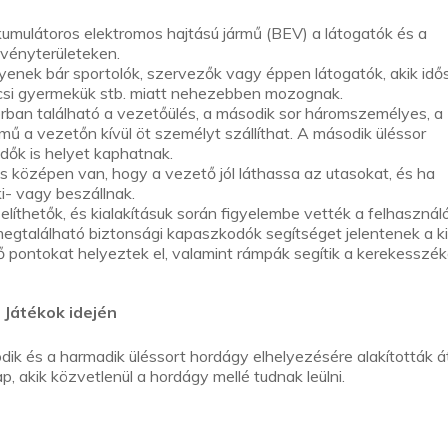
kumulátoros elektromos hajtású jármű (BEV) a látogatók és a
zvényterületeken.
yenek bár sportolók, szervezők vagy éppen látogatók, akik idő
icsi gyermekük stb. miatt nehezebben mozognak.
rban található a vezetőülés, a második sor háromszemélyes, a
mű a vezetőn kívül öt személyt szállíthat. A második üléssor
dők is helyet kaphatnak.
 középen van, hogy a vezető jól láthassa az utasokat, és ha
i- vagy beszállnak.
líthetők, és kialakításuk során figyelembe vették a felhasznál
megtalálható biztonsági kapaszkodók segítséget jelentenek a ki
ő pontokat helyeztek el, valamint rámpák segítik a kerekesszé
a Játékok idején
dik és a harmadik üléssort hordágy elhelyezésére alakították á
, akik közvetlenül a hordágy mellé tudnak leülni.