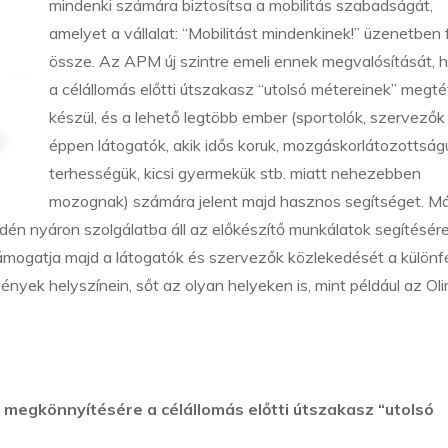
mindenki számára biztosítsa a mobilitás szabadságát,
amelyet a vállalat: “Mobilitást mindenkinek!” üzenetben 
össze. Az APM új szintre emeli ennek megvalósítását, 
a célállomás előtti útszakasz “utolsó métereinek” megté
készül, és a lehető legtöbb ember (sportolók, szervező
éppen látogatók, akik idős koruk, mozgáskorlátozottság
terhességük, kicsi gyermekük stb. miatt nehezebben
mozognak) számára jelent majd hasznos segítséget. M
én nyáron szolgálatba áll az előkészítő munkálatok segítésére
ámogatja majd a látogatók és szervezők közlekedését a különf
nyek helyszínein, sőt az olyan helyeken is, mint például az Oli
megkönnyítésére a célállomás előtti útszakasz “utolsó