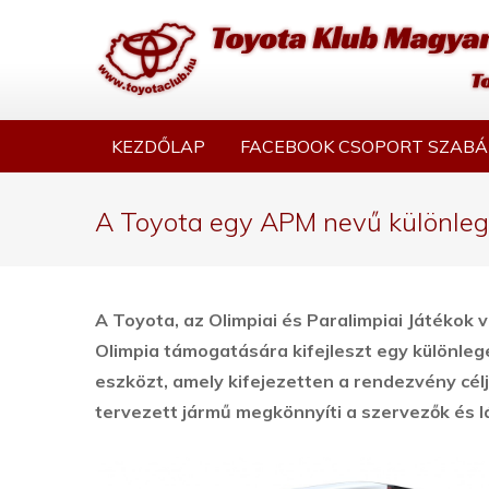
KEZDŐLAP
FACEBOOK CSOPORT SZABÁ
A Toyota egy APM nevű különleges
A Toyota, az Olimpiai és Paralimpiai Játékok 
Olimpia támogatására kifejleszt egy különleg
eszközt, amely kifejezetten a rendezvény célj
tervezett jármű megkönnyíti a szervezők és 