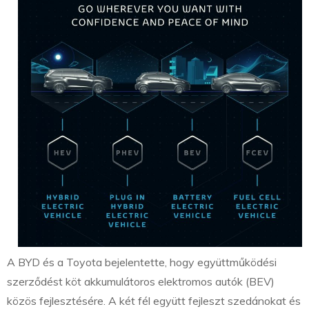
A BYD és a Toyota bejelentette, hogy együttműködési
szerződést köt akkumulátoros elektromos autók (BEV)
közös fejlesztésére. A két fél együtt fejleszt szedánokat és