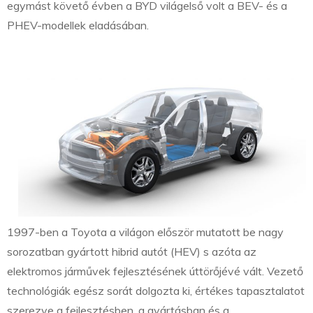
egymást követő évben a BYD világelső volt a BEV- és a
PHEV-modellek eladásában.
1997-ben a Toyota a világon először mutatott be nagy
sorozatban gyártott hibrid autót (HEV) s azóta az
elektromos járművek fejlesztésének úttörőjévé vált. Vezető
technológiák egész sorát dolgozta ki, értékes tapasztalatot
szerezve a fejlesztésben, a gyártásban és a