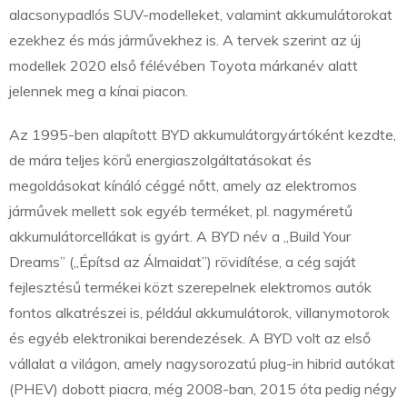
alacsonypadlós SUV-modelleket, valamint akkumulátorokat
ezekhez és más járművekhez is. A tervek szerint az új
modellek 2020 első félévében Toyota márkanév alatt
jelennek meg a kínai piacon.
Az 1995-ben alapított BYD akkumulátorgyártóként kezdte,
de mára teljes körű energiaszolgáltatásokat és
megoldásokat kínáló céggé nőtt, amely az elektromos
járművek mellett sok egyéb terméket, pl. nagyméretű
akkumulátorcellákat is gyárt. A BYD név a „Build Your
Dreams” („Építsd az Álmaidat”) rövidítése, a cég saját
fejlesztésű termékei közt szerepelnek elektromos autók
fontos alkatrészei is, például akkumulátorok, villanymotorok
és egyéb elektronikai berendezések. A BYD volt az első
vállalat a világon, amely nagysorozatú plug-in hibrid autókat
(PHEV) dobott piacra, még 2008-ban, 2015 óta pedig négy