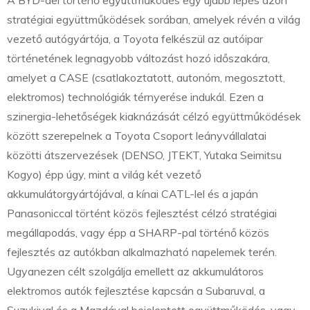
A BYD-del történő együttműködés egy újabb lépés azon
stratégiai együttműködések sorában, amelyek révén a világ
vezető autógyártója, a Toyota felkészül az autóipar
történetének legnagyobb változást hozó időszakára,
amelyet a CASE (csatlakoztatott, autonóm, megosztott,
elektromos) technológiák térnyerése indukál. Ezen a
szinergia-lehetőségek kiaknázását célzó együttműködések
között szerepelnek a Toyota Csoport leányvállalatai
közötti átszervezések (DENSO, JTEKT, Yutaka Seimitsu
Kogyo) épp úgy, mint a világ két vezető
akkumulátorgyártójával, a kínai CATL-lel és a japán
Panasoniccal történt közös fejlesztést célzó stratégiai
megállapodás, vagy épp a SHARP-pal történő közös
fejlesztés az autókban alkalmazható napelemek terén.
Ugyanezen célt szolgálja emellett az akkumulátoros
elektromos autók fejlesztése kapcsán a Subaruval, a