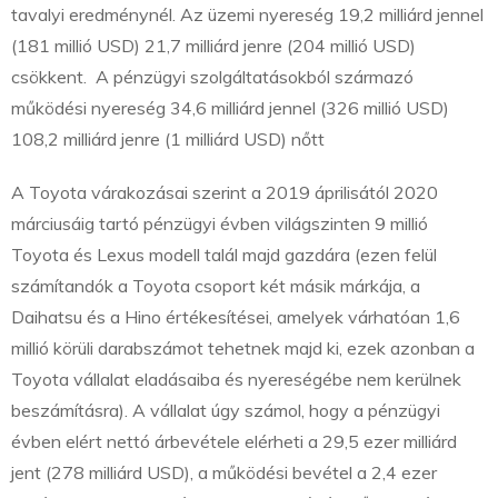
tavalyi eredménynél. Az üzemi nyereség 19,2 milliárd jennel
(181 millió USD) 21,7 milliárd jenre (204 millió USD)
csökkent. A pénzügyi szolgáltatásokból származó
működési nyereség 34,6 milliárd jennel (326 millió USD)
108,2 milliárd jenre (1 milliárd USD) nőtt
A Toyota várakozásai szerint a 2019 áprilisától 2020
márciusáig tartó pénzügyi évben világszinten 9 millió
Toyota és Lexus modell talál majd gazdára (ezen felül
számítandók a Toyota csoport két másik márkája, a
Daihatsu és a Hino értékesítései, amelyek várhatóan 1,6
millió körüli darabszámot tehetnek majd ki, ezek azonban a
Toyota vállalat eladásaiba és nyereségébe nem kerülnek
beszámításra). A vállalat úgy számol, hogy a pénzügyi
évben elért nettó árbevétele elérheti a 29,5 ezer milliárd
jent (278 milliárd USD), a működési bevétel a 2,4 ezer