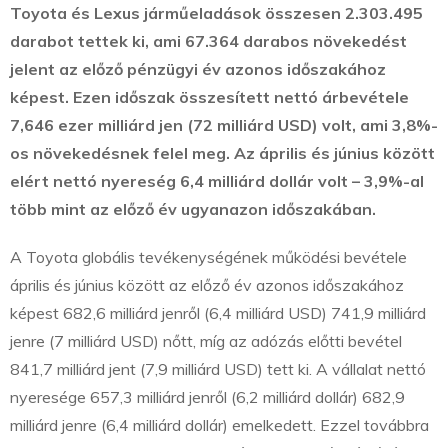
Toyota és Lexus járműeladások összesen 2.303.495
darabot tettek ki, ami 67.364 darabos növekedést
jelent az előző pénzügyi év azonos időszakához
képest. Ezen időszak összesített nettó árbevétele
7,646 ezer milliárd jen (72 milliárd USD) volt, ami 3,8%-
os növekedésnek felel meg. Az április és június között
elért nettó nyereség 6,4 milliárd dollár volt – 3,9%-al
több mint az előző év ugyanazon időszakában.
A Toyota globális tevékenységének működési bevétele
április és június között az előző év azonos időszakához
képest 682,6 milliárd jenről (6,4 milliárd USD) 741,9 milliárd
jenre (7 milliárd USD) nőtt, míg az adózás előtti bevétel
841,7 milliárd jent (7,9 milliárd USD) tett ki. A vállalat nettó
nyeresége 657,3 milliárd jenről (6,2 milliárd dollár) 682,9
milliárd jenre (6,4 milliárd dollár) emelkedett. Ezzel továbbra