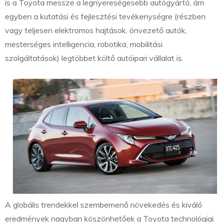
is a Toyota messze a legnyereségesebb autógyártó, ám
egyben a kutatási és fejlesztési tevékenységre (részben
vagy teljesen elektromos hajtások, önvezető autók,
mesterséges intelligencia, robotika, mobilitási
szolgáltatások) legtöbbet költő autóipari vállalat is.
A globális trendekkel szembemenő növekedés és kiváló
eredmények nagyban köszönhetőek a Toyota technológiai