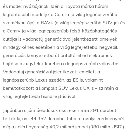
és modellinváziójának. Idén a Toyota márka három
legfontosabb modellje, a Corolla (a világ legnépszerűbb
személyautója), a RAV4 (a világ legnépszerűbb SUV-ja) és
a Camry (a világ legnépszerűbb felső-középkategóriás
autója) is vadonatúj generációval jelentkezett, amelyek
mindegyikének esetében a világ legfejlettebb, negyedik
generációs környezetbarát öntöltő hibrid elektromos
hajtása az ügyfelek körében a legnépszerűbb választás.
Vadonatúj generációval jelentkezett emellett a
legnépszerűbb Lexus szedán, az ES is, valamint
bemutatkozott a kompakt SUV Lexus UX is – szintén a
világ legfejlettebb hibrid hajtásával.
Japánban a járműeladások összesen 555.291 darabot
tettek ki, ami 44.952 darabbal több a tavalyi eredménynél,
míg az elért nyereség 40,2 milliárd jennel (380 millió USD))