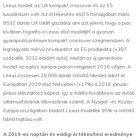
Lexus modell, az UX kompakt crossover és az ES
luxuslimuzin volt. Az értékesítés első 5 hónapjában máris
8532 darab UX talált gazdára, ami azt jelenti, hogy a piac
kiválóan fogadta a Lexus első modelljét a gyorsan
gyarapodó prémium kompakt crossover szegmensben. A
legnagyobb mérvű növekedést az ES produkálta (+387
százalék, 3012 eladott autó), miután az új generációs
modell az egész európai piacon megjelent 2018 végén. A
Lexus összesen 28.006 darab öntöltő hibridet adott el
Európában 2019 első félévében (+17%) a 2018. január-
júniusi időszakhoz képest, így a márka továbbra is az autók
villamosításának éllovasának számít. A Nyugat- és Közép-
Európa országaiban eladott Lexus modellek 95%-a öntöltő
hibrid hajtású volt.
A 2019-es naptári év eddigi értékesítési eredménye