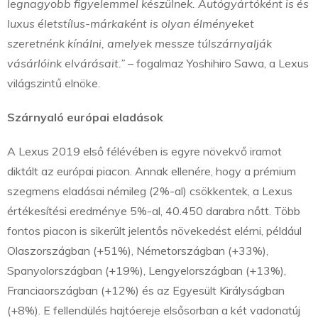
legnagyobb figyelemmel készülnek. Autógyártóként is és
luxus életstílus-márkaként is olyan élményeket
szeretnénk kínálni, amelyek messze túlszárnyalják
vásárlóink elvárásait.”
– fogalmaz Yoshihiro Sawa, a Lexus
világszintű elnöke.
Szárnyaló európai eladások
A Lexus 2019 első félévében is egyre növekvő iramot
diktált az európai piacon. Annak ellenére, hogy a prémium
szegmens eladásai némileg (2%-al) csökkentek, a Lexus
értékesítési eredménye 5%-al, 40.450 darabra nőtt. Több
fontos piacon is sikerült jelentős növekedést elérni, például
Olaszországban (+51%), Németországban (+33%),
Spanyolországban (+19%), Lengyelországban (+13%),
Franciaországban (+12%) és az Egyesült Királyságban
(+8%). E fellendülés hajtóereje elsősorban a két vadonatúj