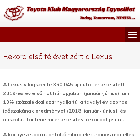
Rekord első félévet zárt a Lexus
A Lexus világszerte 360.045 új autót értékesített
2019-es év első hat hónapjában (január-június), ami
10% százalékkal szárnyalja túl a tavalyi év azonos
időszakának eredményét (2018. január-június), és
abszolút, történelmi értékesítési rekordot jelent.
A környezetbarát öntöltő hibrid elektromos modellek