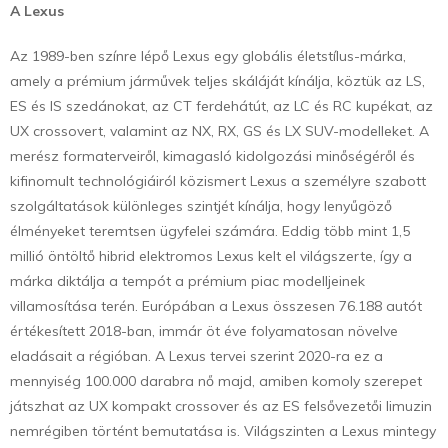
A Lexus
Az 1989-ben színre lépő Lexus egy globális életstílus-márka,
amely a prémium járművek teljes skáláját kínálja, köztük az LS,
ES és IS szedánokat, az CT ferdehátút, az LC és RC kupékat, az
UX crossovert, valamint az NX, RX, GS és LX SUV-modelleket. A
merész formaterveiről, kimagasló kidolgozási minőségéről és
kifinomult technológiáiról közismert Lexus a személyre szabott
szolgáltatások különleges szintjét kínálja, hogy lenyűgöző
élményeket teremtsen ügyfelei számára. Eddig több mint 1,5
millió öntöltő hibrid elektromos Lexus kelt el világszerte, így a
márka diktálja a tempót a prémium piac modelljeinek
villamosítása terén. Európában a Lexus összesen 76.188 autót
értékesített 2018-ban, immár öt éve folyamatosan növelve
eladásait a régióban. A Lexus tervei szerint 2020-ra ez a
mennyiség 100.000 darabra nő majd, amiben komoly szerepet
játszhat az UX kompakt crossover és az ES felsővezetői limuzin
nemrégiben történt bemutatása is. Világszinten a Lexus mintegy