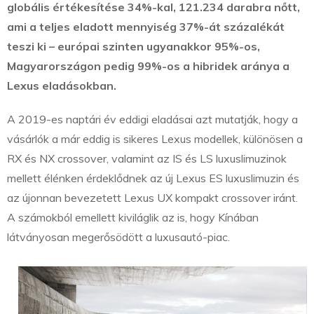
globális értékesítése 34%-kal, 121.234 darabra nőtt,
ami a teljes eladott mennyiség 37%-át százalékát
teszi ki – európai szinten ugyanakkor 95%-os,
Magyarországon pedig 99%-os a hibridek aránya a
Lexus eladásokban.
A 2019-es naptári év eddigi eladásai azt mutatják, hogy a
vásárlók a már eddig is sikeres Lexus modellek, különösen a
RX és NX crossover, valamint az IS és LS luxuslimuzinok
mellett élénken érdeklődnek az új Lexus ES luxuslimuzin és
az újonnan bevezetett Lexus UX kompakt crossover iránt.
A számokból emellett kiviláglik az is, hogy Kínában
látványosan megerősödött a luxusautó-piac.