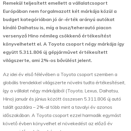
Remekül teljesített emellett a vállalatcsoport
Európában nem forgalmazott két márkája közül a
budget kategóriában jó ár-érték arányú autókat
kínáló Daihatsu is, míg a busz/teherautó piacon
versenyző Hino némileg csökkenő értékesítést
könyvelhetett el. A Toyota csoport négy márkája így
együtt 5.311.806 új gépjárművet értékesített
világszerte, ami 2%-os bővülést jelent.
Az idei év első félévében a Toyota csoport szemben a
globális trendekkel világszerte növelni tudta értékesítéseit,
így a vállalat négy márkájából (Toyota, Lexus, Daihatsu,
Hino) január és június között összesen 5.311.806 új autó
talált gazdára – 2%-al több mint a tavalyi év azonos
időszakában. A Toyota csoport ezzel harmadik egymást
követő évben könyvelhet el növekedést az előző év