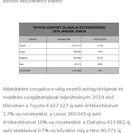
azonos időszakához képest.
Márkánként vizsgálva a világ vezető autógyártójának és
mobilitási szolgáltatójának teljesítményét, 2019 első
félévében a Toyota 4.427.127 új autó értékesítésével
1,7%-os növekedést, a Lexus 360.045 új autó
értékesítésével 10%-os növekedést, a Daihatsu 433.862 új
autó eladásával 0,7%-os bővülést, míg a Hino 90.772 új