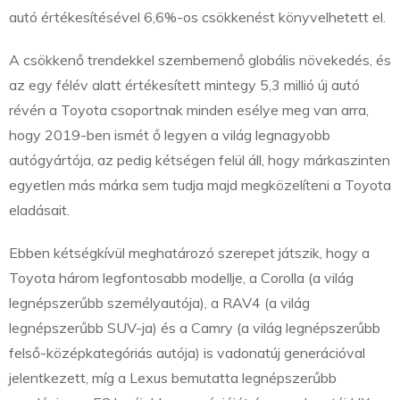
autó értékesítésével 6,6%-os csökkenést könyvelhetett el.
A csökkenő trendekkel szembemenő globális növekedés, és
az egy félév alatt értékesített mintegy 5,3 millió új autó
révén a Toyota csoportnak minden esélye meg van arra,
hogy 2019-ben ismét ő legyen a világ legnagyobb
autógyártója, az pedig kétségen felül áll, hogy márkaszinten
egyetlen más márka sem tudja majd megközelíteni a Toyota
eladásait.
Ebben kétségkívül meghatározó szerepet játszik, hogy a
Toyota három legfontosabb modellje, a Corolla (a világ
legnépszerűbb személyautója), a RAV4 (a világ
legnépszerűbb SUV-ja) és a Camry (a világ legnépszerűbb
felső-középkategóriás autója) is vadonatúj generációval
jelentkezett, míg a Lexus bemutatta legnépszerűbb