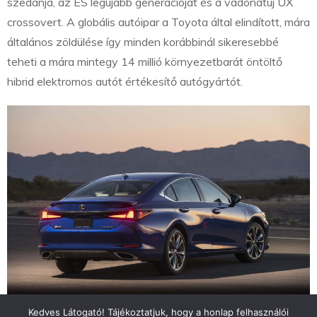
szedánja, az ES legújabb generációját és a vadonatúj UX
crossovert. A globális autóipar a Toyota által elindított, mára
általános zöldülése így minden korábbinál sikeresebbé
teheti a mára mintegy 14 millió környezetbarát öntöltő
hibrid elektromos autót értékesítő autógyártót.
Kedves Látogató! Tájékoztatjuk, hogy a honlap felhasználói