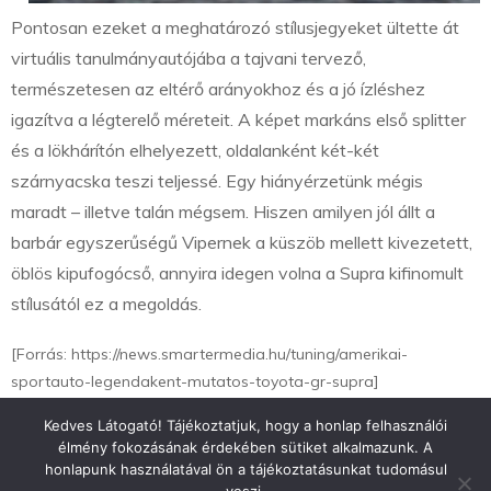
Pontosan ezeket a meghatározó stílusjegyeket ültette át
virtuális tanulmányautójába a tajvani tervező,
természetesen az eltérő arányokhoz és a jó ízléshez
igazítva a légterelő méreteit. A képet markáns első splitter
és a lökhárítón elhelyezett, oldalanként két-két
szárnyacska teszi teljessé. Egy hiányérzetünk mégis
maradt – illetve talán mégsem. Hiszen amilyen jól állt a
barbár egyszerűségű Vipernek a küszöb mellett kivezetett,
öblös kipufogócső, annyira idegen volna a Supra kifinomult
stílusától ez a megoldás.
[Forrás: https://news.smartermedia.hu/tuning/amerikai-
sportauto-legendakent-mutatos-toyota-gr-supra]
Kedves Látogató! Tájékoztatjuk, hogy a honlap felhasználói
élmény fokozásának érdekében sütiket alkalmazunk. A
honlapunk használatával ön a tájékoztatásunkat tudomásul