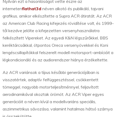
Nyilván ezt a hasonlóságot vette észre az
interneten
flathat3d
néven alkotó és publikáló, tajvani
grafikus, amikor elkészítette a Supra ACR átiratát. Az ACR
az American Club Racing kifejezés rövidítése volt, és 1999-
től kezdve jelölte a kifejezetten versenyhasználatra
felkészített Vipereket. Az egyedi K&N légszűrőkkel, BBS
keréktárcsákkal, ötpontos Oreca versenyövekkel és Koni
lengéscsillapítókkal felszerelt modell motorsport-ambícióit a
légkondicionáló és az audiorendszer hiánya érzékeltette.
Az ACR variánsok a típus későbbi generációjában is
visszatértek, adaptív felfüggesztéssel, csökkentett
tömeggel, nagyobb motorteljesítménnyel, feljavított
aerodinamikával okoztak örömöt. Az ACR Viper egyes
generációit a néven kívül a modellvariáns speciális,
aszimmetrikus sávozása, valamint hatalmas hátsó szárnya
is összekötötte.