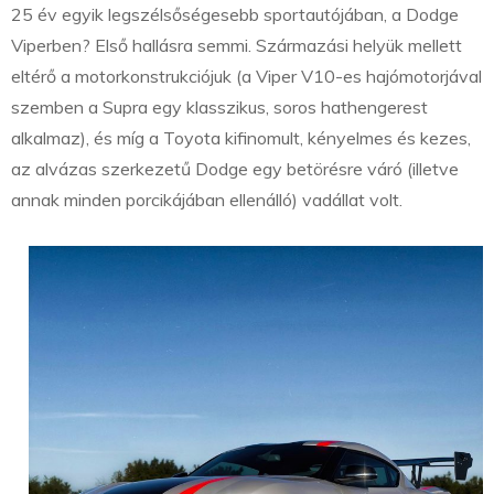
25 év egyik legszélsőségesebb sportautójában, a Dodge
Viperben? Első hallásra semmi. Származási helyük mellett
eltérő a motorkonstrukciójuk (a Viper V10-es hajómotorjával
szemben a Supra egy klasszikus, soros hathengerest
alkalmaz), és míg a Toyota kifinomult, kényelmes és kezes,
az alvázas szerkezetű Dodge egy betörésre váró (illetve
annak minden porcikájában ellenálló) vadállat volt.