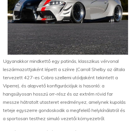
Ugyanakkor mindkettő egy patinás, klasszikus vérvonal
leszármazottjaként lépett a színre (Carroll Shelby az általa
tervezett 427-es Cobra szellemi utódjaként tekintett a
Viperre), és alapvető konfigurációjuk is hasonló: a
hangsúlyosan hosszú orr-rész és az extrém rövid far
messze hátratolt utasteret eredményez, amelynek kupolás
teteje egyszerre gondoskodik a megfelelő helykínálatról és
a sportosan testhez simuló vezetői környezetről.