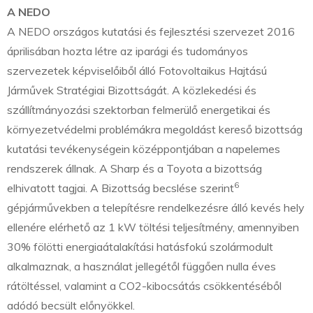
A NEDO
A NEDO országos kutatási és fejlesztési szervezet 2016
áprilisában hozta létre az iparági és tudományos
szervezetek képviselőiből álló Fotovoltaikus Hajtású
Járművek Stratégiai Bizottságát. A közlekedési és
szállítmányozási szektorban felmerülő energetikai és
környezetvédelmi problémákra megoldást kereső bizottság
kutatási tevékenységein középpontjában a napelemes
rendszerek állnak. A Sharp és a Toyota a bizottság
6
elhivatott tagjai. A Bizottság becslése szerint
gépjárművekben a telepítésre rendelkezésre álló kevés hely
ellenére elérhető az 1 kW töltési teljesítmény, amennyiben
30% fölötti energiaátalakítási hatásfokú szolármodult
alkalmaznak, a használat jellegétől függően nulla éves
rátöltéssel, valamint a CO2-kibocsátás csökkentéséből
adódó becsült előnyökkel.