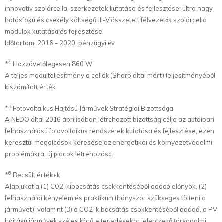
innovatív szolárcella-szerkezetek kutatása és fejlesztése; ultra nagy
hatásfokú és csekély költségű III-V összetett félvezetős szolárcella
modulok kutatása és fejlesztése.
Időtartam: 2016 – 2020. pénzügyi év
4
*
Hozzávetőlegesen 860 W
A teljes modulteljesítmény a cellák (Sharp által mért) teljesítményéből
kiszámított érték.
5
*
Fotovoltaikus Hajtású Járművek Stratégiai Bizottsága
A NEDO által 2016 áprilisában létrehozott bizottság célja az autóipari
felhasználású fotovoltaikus rendszerek kutatása és fejlesztése, ezen
keresztül megoldások keresése az energetikai és környezetvédelmi
problémákra, új piacok létrehozása.
6
*
Becsült értékek
Alapjukat a (1) CO2-kibocsátás csökkentéséből adódó előnyök, (2)
felhasználói kényelem és praktikum (hányszor szükséges tölteni a
járművet), valamint (3) a CO2-kibocsátás csökkentéséből adódó, a PV
hajtású járművek széles körű elterjedésekor jelentkező társadalmi