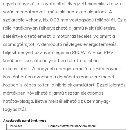
egyéb tényezői a Toyota által elvégzett dinamikus tesztek
során meghatározott műszaki adatokon alapulnak. A
szolárcella vékony, kb. 0,03 mm vastagságú fóliából áll. Ez a
fólia hatékonyan felhelyezhető a jármű ívelt felületeire,
beleértve a tetőlemezt, a motorházfedelet, valamint a
csomagtérajtót. A demóautó névleges energiatermelési
teljesítménye hozzávetőlegesen 860W. A Prius PHV
korábban csak álló helyzetben töltötte a hibrid
akkumulátort. A nagyobb energiatermelő teljesítménynek
köszönhetően azonban a demóautó rendszere menet
közben is képes tölteni a hibrid akkumulátort. Ezzel jelentős
mértékben növelhető a jármű tisztán elektromos
hatótávolsága, illetve mérsékelhető az üzemanyag-
fogyasztás.