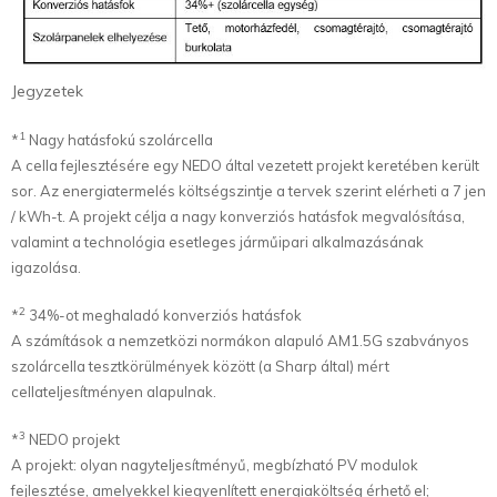
Jegyzetek
1
*
Nagy hatásfokú szolárcella
A cella fejlesztésére egy NEDO által vezetett projekt keretében került
sor. Az energiatermelés költségszintje a tervek szerint elérheti a 7 jen
/ kWh-t. A projekt célja a nagy konverziós hatásfok megvalósítása,
valamint a technológia esetleges járműipari alkalmazásának
igazolása.
2
*
34%-ot meghaladó konverziós hatásfok
A számítások a nemzetközi normákon alapuló AM1.5G szabványos
szolárcella tesztkörülmények között (a Sharp által) mért
cellateljesítményen alapulnak.
3
*
NEDO projekt
A projekt: olyan nagyteljesítményű, megbízható PV modulok
fejlesztése, amelyekkel kiegyenlített energiaköltség érhető el;