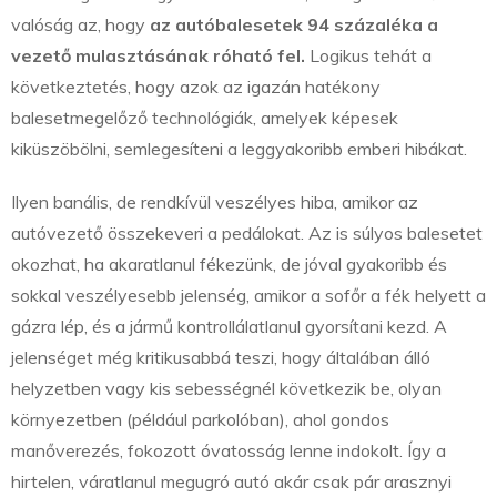
valóság az, hogy
az autóbalesetek 94 százaléka a
vezető mulasztásának róható fel.
Logikus tehát a
következtetés, hogy azok az igazán hatékony
balesetmegelőző technológiák, amelyek képesek
kiküszöbölni, semlegesíteni a leggyakoribb emberi hibákat.
Ilyen banális, de rendkívül veszélyes hiba, amikor az
autóvezető összekeveri a pedálokat. Az is súlyos balesetet
okozhat, ha akaratlanul fékezünk, de jóval gyakoribb és
sokkal veszélyesebb jelenség, amikor a sofőr a fék helyett a
gázra lép, és a jármű kontrollálatlanul gyorsítani kezd. A
jelenséget még kritikusabbá teszi, hogy általában álló
helyzetben vagy kis sebességnél következik be, olyan
környezetben (például parkolóban), ahol gondos
manőverezés, fokozott óvatosság lenne indokolt. Így a
hirtelen, váratlanul megugró autó akár csak pár arasznyi