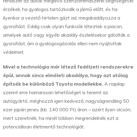
rendszer az autók meglévő szenzorrendszerei segítségével
érzékeli, ha gyalogos tartózkodik a jármű előtt, és ha
ilyenkor a vezető hirtelen gázt ad, megakadályozza a
gyorsítást. Eddig csak olyan funkciók léteztek a piacon,
amelyek autó vagy egyéb akadály észlelésekor gátolták a
gyorsítást, ám a gyalogosgázolás ellen nem nyújtottak
védelmet.
Mivel a technológia már létező fedélzeti rendszerekre
épül, annak sincs elméleti akadálya, hogy azt utólag
építsék be különböző Toyota modellekbe.
A napilap
szerint erre hamarosan lehetőséget is teremt az
autógyártó, méghozzá igen kedvező, nagyságrendileg 50
ezer japán jenes (kb. 140 000 Ft) áron – azért ilyen olcsón,
mert szeretnék, ha minél többen megrendelnék ezt a
potenciálisan életmentő technológiát.