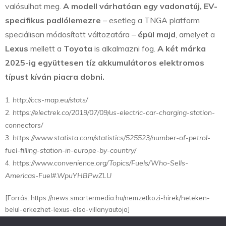
valósulhat meg.
A modell várhatóan egy vadonatúj, EV-
specifikus padlólemezre
– esetleg a TNGA platform
speciálisan módosított változatára –
épül majd
, amelyet a
Lexus
mellett a
Toyota
is alkalmazni fog.
A két márka
2025-ig együttesen tíz akkumulátoros elektromos
típust kíván piacra dobni.
1.
http://ccs-map.eu/stats/
2.
https://electrek.co/2019/07/09/us-electric-car-charging-station-
connectors/
3.
https://www.statista.com/statistics/525523/number-of-petrol-
fuel-filling-station-in-europe-by-country/
4.
https://www.convenience.org/Topics/Fuels/Who-Sells-
Americas-Fuel#.WpuYHBPwZLU
[Forrás: https://news.smartermedia.hu/nemzetkozi-hirek/heteken-
belul-erkezhet-lexus-elso-villanyautoja]