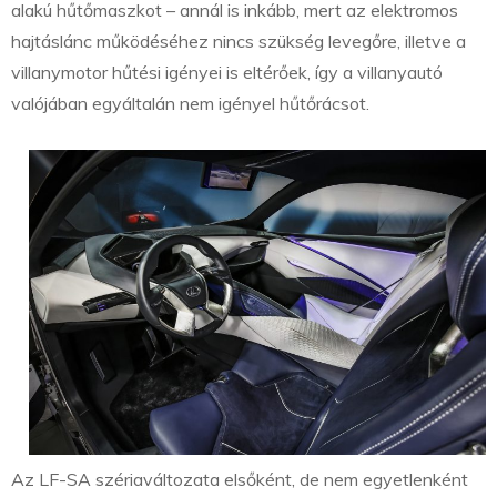
alakú hűtőmaszkot – annál is inkább, mert az elektromos
hajtáslánc működéséhez nincs szükség levegőre, illetve a
villanymotor hűtési igényei is eltérőek, így a villanyautó
valójában egyáltalán nem igényel hűtőrácsot.
Az LF-SA szériaváltozata elsőként, de nem egyetlenként