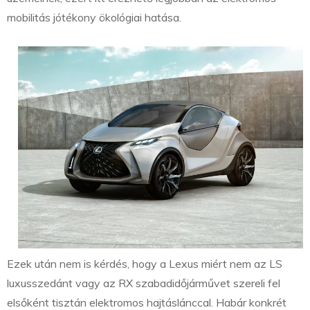
mobilitás jótékony ökológiai hatása.
Ezek után nem is kérdés, hogy a Lexus miért nem az LS
luxusszedánt vagy az RX szabadidőjárművet szereli fel
elsőként tisztán elektromos hajtáslánccal. Habár konkrét