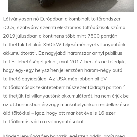
Látványosan nő Európában a kombinált töltőrendszer
(CCS) szabvány szerinti elektromos töltőbázisok száma.
2019 júliusában a kontinens több mint 7500 pontján
tölthettük fel akár 350 kW teljesítménnyel villanyautónk
1
akkumulátorát
. Ez nagyjából háromszor annyi publikus
töltési lehetőséget jelent, mint 2017-ben, és ne feledjük,
hogy egy-egy helyszínen jellemzően három-négy autó
tölthető egyidejűleg. Az USA még jobban áll EV
2
töltőállomások tekintetében: húszezer földrajzi ponton
tölthetjük fel villanyautónk akkumulátorát, ha nem érjük be
az otthonunkban és/vagy munkahelyünkön rendelkezésre
álló töltőkkel – igaz, hogy ott már két éve is 16 ezer
töltőállomás várta a villanyautósokat.
Mindez lenyűgözően hangzik, egészen addig, amíg meg