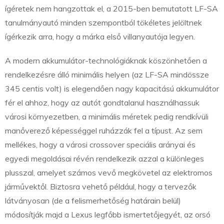
ígéretek nem hangzottak el, a 2015-ben bemutatott LF-SA
tanulmányautó minden szempontból tökéletes jelöltnek
ígérkezik arra, hogy a márka első villanyautója legyen.
A modern akkumulátor-technológiáknak köszönhetően a
rendelkezésre álló minimális helyen (az LF-SA mindössze
345 centis volt) is elegendően nagy kapacitású akkumulátor
fér el ahhoz, hogy az autót gondtalanul használhassuk
városi környezetben, a minimális méretek pedig rendkívüli
manőverező képességgel ruházzák fel a típust. Az sem
mellékes, hogy a városi crossover speciális arányai és
egyedi megoldásai révén rendelkezik azzal a különleges
plusszal, amelyet számos vevő megkövetel az elektromos
járművektől. Biztosra vehető például, hogy a tervezők
látványosan (de a felismerhetőség határain belül)
módosítják majd a Lexus legfőbb ismertetőjegyét, az orsó