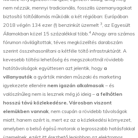
nem nézzük, mennyi tradicionális, fosszilis üzemanyagokat
biztosító töltőállomás működik a két régióban: Európában
3
2018 végén 134 ezer (!) benzinkút üzemelt
, az Egyesült
4
Államokban közel 15 százalékkal több.
Ahogy arra számos
fórumon rávilágítottak, téves megközelítés darabszám
szerint összehasonlítani a kétféle töltő infrastruktúrát. A
kevesebb töltési lehetőség és megszokottnál rövidebb
hatótávolságok együttesen azt jelentik, hogy
a
villanyautók
a gyártók minden műszaki és marketing
igyekezete ellenére
nem igazán alkalmasak
– és
valószínűleg nem is lesznek még jó ideig –
a felhőtlen
hosszú távú közlekedésre.
Városban viszont
elemükben vannak
, nem csupán a rövidebb távolságok
miatt, hanem azért is, mert ez az a közlekedési környezet,
amelyben a belső égésű motorok a legrosszabb hatásfokkal
üzemelnek, ezért itt érezhető legjobban az elektromos