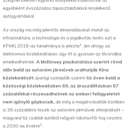
szegmensekben egyenlő esélyekkel indulhatnak az
egyébként évszázados tapasztalatokkal rendelkező
autógyártókkal.
Az ország ma még jelentős elmaradásokat mutat az
infrastruktúra, a technológia és a jogalkotás terén, ezt a
1
KPMG 2018-as tanulmánya is jelezte
, ám ahogy az
elektromos közlekedésben, úgy itt is gyorsan az élvonalba
emelkedhetnek.
A McKinsey piackutatása szerint rövid
időn belül az autonóm járművek uralhatják Kína
közlekedését:
iparági szereplők szerint
tíz éven belül a
közösségi közlekedésben 69, az áruszállításban 67
százalékkal részesedhetnek az emberi felügyeletet
nem igénylő gépkocsik,
de még a magánvásárlók körében
is 38 százalékra teszik az autonóm járművek elterjedését –
magyarul tíz családi autóból négyet robotsofőr fog vezetni
2
a 2030-as évekre
.