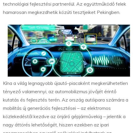
technológiai fejlesztési partneréül. Az együttműködő felek
hamarosan megkezdhetik közúti tesztjeiket Pekingben.
Kína a világ legnagyobb újautó-piacaként megkerülhetetlen
tényező valamennyi, az automobilizmus jövőjét érintő
kutatás és fejlesztés terén. Az ország autóipara számára a
mobilitás új generációs fejlesztései – az elektromos
közlekedéstől kezdve az önjáró gépjárművekig – jelentik a
nagy áttörés lehetőségét, hiszen ezekben az ipari