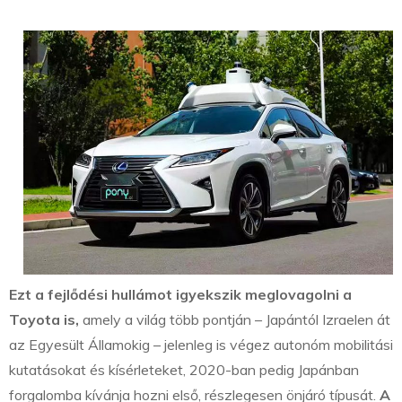
Ezt a fejlődési hullámot igyekszik meglovagolni a
Toyota is,
amely a világ több pontján – Japántól Izraelen át
az Egyesült Államokig – jelenleg is végez autonóm mobilitási
kutatásokat és kísérleteket, 2020-ban pedig Japánban
forgalomba kívánja hozni első, részlegesen önjáró típusát.
A