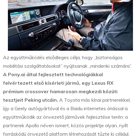
Az együttműködés elsődleges célja, hogy „biztonságos
mobilitási szolgáltatásokat” nyújtsanak „mindenki számára”.
A Pony.ai által fejlesztett technológiákkal
felvértezett első kísérleti jármű, egy Lexus RX
prémium crossover hamarosan megkezdi közúti
tesztjeit Peking utcáin.
A Toyota más kínai partnerekkel,
így a Geely autógyártóval és a Baidu internetes óriással is
együttműködik az önvezető járművek fejlesztése terén: a
partnerek Apollo néven ismert, közös projektje olyan, nyílt
forráskódú önvezető platform létrehozását tűzte ki céljául,