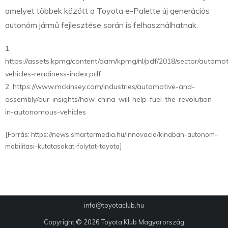
amelyet többek között a Toyota e-Palette új generációs
autonóm jármű fejlesztése során is felhasználhatnak.
1.
https://assets.kpmg/content/dam/kpmg/nl/pdf/2018/sector/automo
vehicles-readiness-index.pdf
2. https://www.mckinsey.com/industries/automotive-and-
assembly/our-insights/how-china-will-help-fuel-the-revolution-
in-autonomous-vehicles
[Forrás: https://news.smartermedia.hu/innovacio/kinaban-autonom-
mobilitasi-kutatasokat-folytat-toyota]
info@toyotaclub.hu
Copyright © 2026
Toyota Klub Magyarország