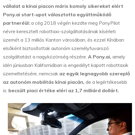
vállalat a kínai piacon máris komoly sikereket elért
Pony.ai start-upot választotta együttműködő
partneréül:
a cég 2018 végén kezdte meg PonyPilot
névre keresztelt robottaxi-szolgáltatásának kísérleti
üzemét a 13 milliós Kanton városában, és ezzel Kínában
elsőként biztosítottak autonóm személyfuvarozó
szolgáltatást a nagyközönség részére.
A Pony.ai,
amely
idén júniusban Kaliforniában is engedélyt kapott robottaxik
üzemeltetésére, nemcsak
az egyik legnagyobb szereplő
az autonóm mobilitás kínai piacán,
de a legértékesebb
is:
becsült piaci értéke eléri az 1,7 milliárd dollárt.