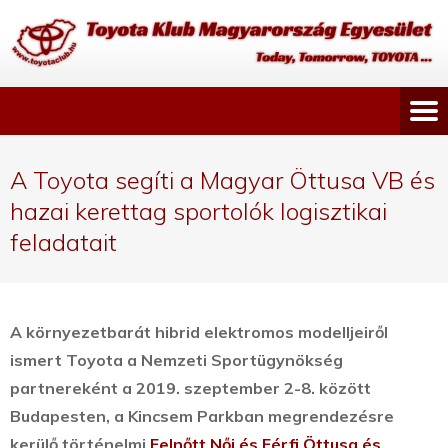
A Toyota segíti a Magyar Öttusa VB és
hazai kerettag sportolók logisztikai
feladatait
A környezetbarát hibrid elektromos modelljeiről
ismert Toyota a Nemzeti Sportügynökség
partnereként a 2019. szeptember 2-8. között
Budapesten, a Kincsem Parkban megrendezésre
kerülő történelmi
Felnőtt Női és Férfi Öttusa és