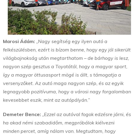
Marosi Ádám:
„Nagy segítség egy ilyen autó a
felkészülésben, ezért is bízom benne, hogy egy jól sikerült
világbajnokság után megtarthatom – de bárhogy is lesz,
nagyon szép gesztus a Toyotától, hogy a magyar sport,
így a magyar öttusasport mögé is állt, s támogatja a
versenyzőket. Az autó maga nagyon szép, és az egyik
legnagyobb pozitívuma, hogy a városi nagy forgalomban
kevesebbet eszik, mint az autópályán.”
Demeter Bence:
„Ezzel az autóval fogok edzésre járni, és
ha akad némi szabadidőm, megpróbálok kiélvezni
minden percet, amíg nálam van. Megtudtam, hogy