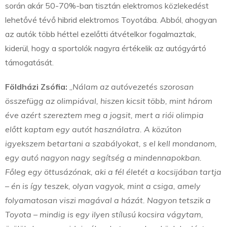
során akár 50-70%-ban tisztán elektromos közlekedést
lehetővé tévő hibrid elektromos Toyotába. Abból, ahogyan
az autók több héttel ezelőtti átvételkor fogalmaztak,
kiderül, hogy a sportolók nagyra értékelik az autógyártó
támogatását.
Földházi Zsófia:
„
Nálam az autóvezetés szorosan
összefügg az olimpiával, hiszen kicsit több, mint három
éve azért szereztem meg a jogsit, mert a riói olimpia
előtt kaptam egy autót használatra. A közúton
igyekszem betartani a szabályokat, s el kell mondanom,
egy autó nagyon nagy segítség a mindennapokban.
Főleg egy öttusázónak, aki a fél életét a kocsijában tartja
– én is így teszek, olyan vagyok, mint a csiga, amely
folyamatosan viszi magával a házát. Nagyon tetszik a
Toyota – mindig is egy ilyen stílusú kocsira vágytam,