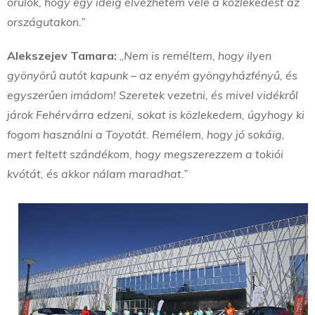
örülök, hogy egy ideig élvezhetem vele a közlekedést az
országutakon.”
Alekszejev Tamara:
„
Nem is reméltem, hogy ilyen
gyönyörű autót kapunk – az enyém gyöngyházfényű, és
egyszerűen imádom! Szeretek vezetni, és mivel vidékről
járok Fehérvárra edzeni, sokat is közlekedem, úgyhogy ki
fogom használni a Toyotát. Remélem, hogy jó sokáig,
mert feltett szándékom, hogy megszerezzem a tokiói
kvótát, és akkor nálam maradhat.”