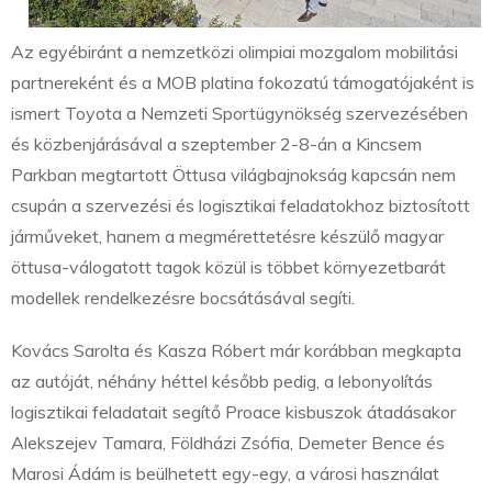
Az egyébiránt a nemzetközi olimpiai mozgalom mobilitási
partnereként és a MOB platina fokozatú támogatójaként is
ismert Toyota a Nemzeti Sportügynökség szervezésében
és közbenjárásával a szeptember 2-8-án a Kincsem
Parkban megtartott Öttusa világbajnokság kapcsán nem
csupán a szervezési és logisztikai feladatokhoz biztosított
járműveket, hanem a megmérettetésre készülő magyar
öttusa-válogatott tagok közül is többet környezetbarát
modellek rendelkezésre bocsátásával segíti.
Kovács Sarolta és Kasza Róbert már korábban megkapta
az autóját, néhány héttel később pedig, a lebonyolítás
logisztikai feladatait segítő Proace kisbuszok átadásakor
Alekszejev Tamara, Földházi Zsófia, Demeter Bence és
Marosi Ádám is beülhetett egy-egy, a városi használat