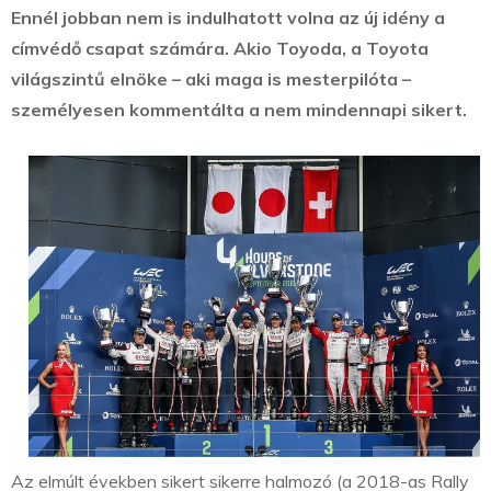
Ennél jobban nem is indulhatott volna az új idény a
címvédő csapat számára. Akio Toyoda, a Toyota
világszintű elnöke – aki maga is mesterpilóta –
személyesen kommentálta a nem mindennapi sikert.
Az elmúlt években sikert sikerre halmozó (a 2018-as Rally