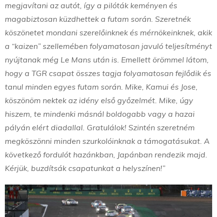
megjavítani az autót, így a pilóták keményen és
magabiztosan küzdhettek a futam során. Szeretnék
köszönetet mondani szerelőinknek és mérnökeinknek, akik
a “kaizen” szellemében folyamatosan javuló teljesítményt
nyújtanak még Le Mans után is. Emellett örömmel látom,
hogy a TGR csapat összes tagja folyamatosan fejlődik és
tanul minden egyes futam során. Mike, Kamui és Jose,
köszönöm nektek az idény első győzelmét. Mike, úgy
hiszem, te mindenki másnál boldogabb vagy a hazai
pályán elért diadallal. Gratulálok! Szintén szeretném
megköszönni minden szurkolóinknak a támogatásukat. A
következő fordulót hazánkban, Japánban rendezik majd.
Kérjük, buzdítsák csapatunkat a helyszínen!”