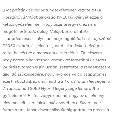
„Hat pilótánk és csapatunk tökéletesen kezdte a FIA
Hosszútávú Világbajnokság (WEC) új idényét ezzel a
kettős győzelemmel. Hogy őszinte legyek, ez nem
magától értetődő dolog. Valójában a pénteki
szabadedzésen súlyosan megrongálódott a 7. rajtszámú
TS050 Hybrid, és jelentős javításokat kellett elvégezni
rajta, beleértve a monocoque cseréjét is. Emlékszem,
hogy hasonló helyzetben voltunk az legutóbbi Le Mans
24 órás futamon is júniusban. Tekintettel a rendelkezésre
álló idő szűkösségére, nagy nyomás volt a csapaton és
ezért hibáztunk is, ami miatt a 24 órás futam legvégén a
7. rajtszámú TS050 Hybrid legénysége lemaradt a
győzelemről. Biztos vagyok benne, hogy ez az élmény
elevenen élt szerelőink emlékezetében a Silverstone
futam alatt. Most viszont sikerült higgadtan és precízen