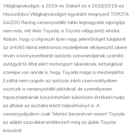
Világbajnokságot, a 2019-es Dakart és a 2018/2019-es
Hosszútávú Világbajnokságot egyaránt megnyerő TOYOTA
GAZOO Racing versenyistálló talán legnagyobb rajongója
nem más, mit Akio Toyoda, a Toyota világszintű elnöke.
Abban, hogy a cégvezér ilyen nagy jelentőséget tulajdonít
az öntöltő hibrid elektromos modelljeinek elképesztő sikere
révén a környezetbarát autózás szinonimájának számító
autógyártó által elért motorsport sikereknek, kétségkívül
szerepe van annak is, hogy Toyoda maga is mesterpilóta.
Ezáltal nem csupán az autózás iránti szenvedélyében
osztozik a versenyistálló pilótáival, de személyesen
tapasztalatainak köszönhetően különösen értékelni tudja
az általuk az asztalra letett teljesítményt is. A
versenypályákon csak ’Morizo’ becenéven ismert Toyoda
az alábbi szavakkal emlékezett meg az újabb Toyota
bravúrról: