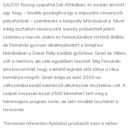
GAZOO Racing csapattal Dél-Afrikában, és ezután döntött
úgy, hogy – tovább gazdagítva így is impozáns versenyzői
pályafutását – szembenéz a tereprally kihívásaival is. Mivel
eddig aszfalton versenyzett, komoly próbatételt jelent
számára a murvás utakra és homokdűnékre történő átállás,
de Fernando gyorsan alkalmazkodott a terephez.
Namíbiában a Dakar Rally korábbi győztese, Giniel de Villiers
volt a mentora, aki vele egyidőben tesztelt. Míg Fernando
arra koncentrált, hogy a lehető legtöbb időt töltse a Hilux
kormánya mögött, Giniel dolga az autó 2020-as
változatába kerülő különböző alkatrészek tesztelése volt. A
csapat összesen közel 2500 kilométert tett meg a
háromnapos program során, de idén további teszteket is
terveznek.
“Fernando hihetetlen fejlődést produkált ezen a héten.