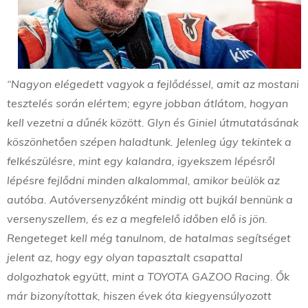
“Nagyon elégedett vagyok a fejlődéssel, amit az mostani
tesztelés során elértem; egyre jobban átlátom, hogyan
kell vezetni a dűnék között. Glyn és Giniel útmutatásának
köszönhetően szépen haladtunk. Jelenleg úgy tekintek a
felkészülésre, mint egy kalandra, igyekszem lépésről
lépésre fejlődni minden alkalommal, amikor beülök az
autóba. Autóversenyzőként mindig ott bujkál bennünk a
versenyszellem, és ez a megfelelő időben elő is jön.
Rengeteget kell még tanulnom, de hatalmas segítséget
jelent az, hogy egy olyan tapasztalt csapattal
dolgozhatok együtt, mint a TOYOTA GAZOO Racing. Ők
már bizonyítottak, hiszen évek óta kiegyensúlyozott