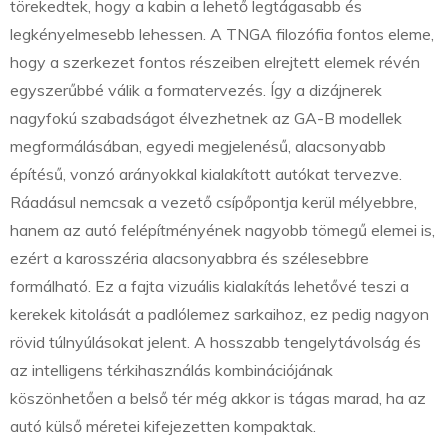
törekedtek, hogy a kabin a lehető legtágasabb és
legkényelmesebb lehessen. A TNGA filozófia fontos eleme,
hogy a szerkezet fontos részeiben elrejtett elemek révén
egyszerűbbé válik a formatervezés. Így a dizájnerek
nagyfokú szabadságot élvezhetnek az GA-B modellek
megformálásában, egyedi megjelenésű, alacsonyabb
építésű, vonzó arányokkal kialakított autókat tervezve.
Ráadásul nemcsak a vezető csípőpontja kerül mélyebbre,
hanem az autó felépítményének nagyobb tömegű elemei is,
ezért a karosszéria alacsonyabbra és szélesebbre
formálható. Ez a fajta vizuális kialakítás lehetővé teszi a
kerekek kitolását a padlólemez sarkaihoz, ez pedig nagyon
rövid túlnyúlásokat jelent. A hosszabb tengelytávolság és
az intelligens térkihasználás kombinációjának
köszönhetően a belső tér még akkor is tágas marad, ha az
autó külső méretei kifejezetten kompaktak.