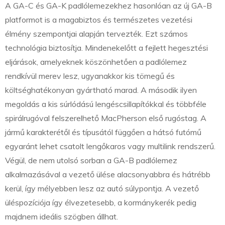
A GA-C és GA-K padlólemezekhez hasonlóan az új GA-B
platformot is a magabiztos és természetes vezetési
élmény szempontjai alapján tervezték. Ezt számos
technológia biztosítja. Mindenekelőtt a fejlett hegesztési
eljárások, amelyeknek köszönhetően a padlólemez
rendkívül merev lesz, ugyanakkor kis tömegű és
költséghatékonyan gyártható marad. A második ilyen
megoldás a kis súrlódású lengéscsillapítókkal és többféle
spirálrugóval felszerelhető MacPherson első rugóstag. A
jármű karakterétől és típusától függően a hátsó futómű
egyaránt lehet csatolt lengőkaros vagy multilink rendszerű.
Végül, de nem utolsó sorban a GA-B padlólemez
alkalmazásával a vezető ülése alacsonyabbra és hátrébb
kerül, így mélyebben lesz az autó súlypontja. A vezető
üléspozíciója így élvezetesebb, a kormánykerék pedig
majdnem ideális szögben állhat.