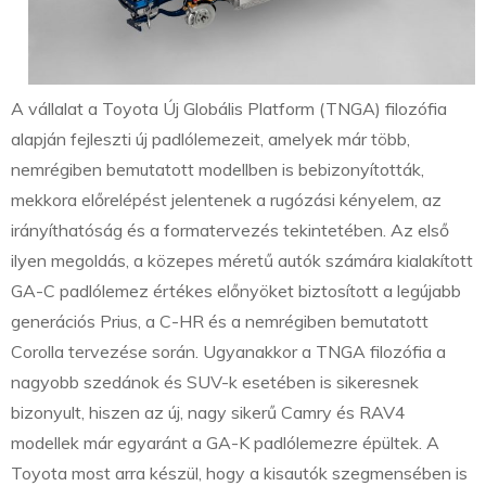
A vállalat a Toyota Új Globális Platform (TNGA) filozófia
alapján fejleszti új padlólemezeit, amelyek már több,
nemrégiben bemutatott modellben is bebizonyították,
mekkora előrelépést jelentenek a rugózási kényelem, az
irányíthatóság és a formatervezés tekintetében. Az első
ilyen megoldás, a közepes méretű autók számára kialakított
GA-C padlólemez értékes előnyöket biztosított a legújabb
generációs Prius, a C-HR és a nemrégiben bemutatott
Corolla tervezése során. Ugyanakkor a TNGA filozófia a
nagyobb szedánok és SUV-k esetében is sikeresnek
bizonyult, hiszen az új, nagy sikerű Camry és RAV4
modellek már egyaránt a GA-K padlólemezre épültek. A
Toyota most arra készül, hogy a kisautók szegmensében is