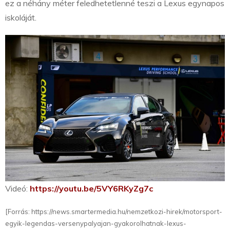
ez a néhány méter feledhetetlenné teszi a Lexus egynapos
iskoláját.
Videó:
https://youtu.be/5VY6RKyZg7c
[Forrás: https://news.smartermedia.hu/nemzetkozi-hirek/motorsport-
egyik-legendas-versenypalyajan-gyakorolhatnak-lexus-