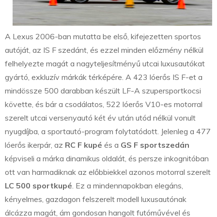
A Lexus 2006-ban mutatta be első, kifejezetten sportos
autóját, az IS F szedánt, és ezzel minden előzmény nélkül
felhelyezte magát a nagyteljesítményű utcai luxusautókat
gyártó, exkluzív márkák térképére. A 423 lóerős IS F-et a
mindössze 500 darabban készült LF-A szupersportkocsi
követte, és bár a csodálatos, 522 lóerős V10-es motorral
szerelt utcai versenyautó két év után utód nélkül vonult
nyugdíjba, a sportautó-program folytatódott. Jelenleg a 477
lóerős ikerpár, az
RC F kupé
és a
GS F sportszedán
képviseli a márka dinamikus oldalát, és persze inkognitóban
ott van harmadiknak az előbbiekkel azonos motorral szerelt
LC 500 sportkupé
. Ez a mindennapokban elegáns,
kényelmes, gazdagon felszerelt modell luxusautónak
álcázza magát, ám gondosan hangolt futóművével és