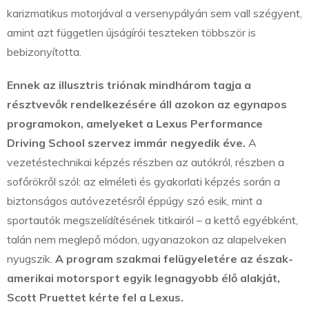
karizmatikus motorjával a versenypályán sem vall szégyent,
amint azt független újságírói teszteken többször is
bebizonyította.
Ennek az illusztris triónak mindhárom tagja a
résztvevők rendelkezésére áll azokon az egynapos
programokon, amelyeket a Lexus Performance
Driving School szervez immár negyedik éve.
A
vezetéstechnikai képzés részben az autókról, részben a
sofőrökről szól: az elméleti és gyakorlati képzés során a
biztonságos autóvezetésről éppúgy szó esik, mint a
sportautók megszelídítésének titkairól – a kettő egyébként,
talán nem meglepő módon, ugyanazokon az alapelveken
nyugszik.
A program szakmai felügyeletére az észak-
amerikai motorsport egyik legnagyobb élő alakját,
Scott Pruettet kérte fel a Lexus.