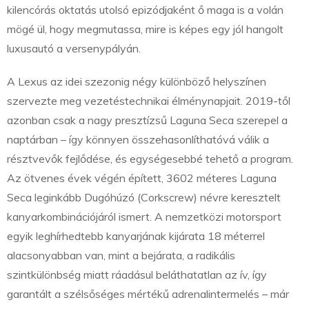
kilencórás oktatás utolsó epizódjaként ő maga is a volán
mögé ül, hogy megmutassa, mire is képes egy jól hangolt
luxusautó a versenypályán.
A Lexus az idei szezonig négy különböző helyszínen
szervezte meg vezetéstechnikai élménynapjait. 2019-től
azonban csak a nagy presztízsű Laguna Seca szerepel a
naptárban – így könnyen összehasonlíthatóvá válik a
résztvevők fejlődése, és egységesebbé tehető a program.
Az ötvenes évek végén épített, 3602 méteres Laguna
Seca leginkább Dugóhúzó (Corkscrew) névre keresztelt
kanyarkombinációjáról ismert. A nemzetközi motorsport
egyik leghírhedtebb kanyarjának kijárata 18 méterrel
alacsonyabban van, mint a bejárata, a radikális
szintkülönbség miatt ráadásul beláthatatlan az ív, így
garantált a szélsőséges mértékű adrenalintermelés – már