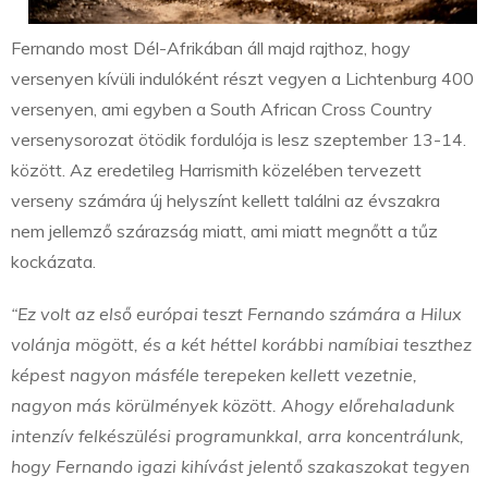
Fernando most Dél-Afrikában áll majd rajthoz, hogy
versenyen kívüli indulóként részt vegyen a Lichtenburg 400
versenyen, ami egyben a South African Cross Country
versenysorozat ötödik fordulója is lesz szeptember 13-14.
között. Az eredetileg Harrismith közelében tervezett
verseny számára új helyszínt kellett találni az évszakra
nem jellemző szárazság miatt, ami miatt megnőtt a tűz
kockázata.
“Ez volt az első európai teszt Fernando számára a Hilux
volánja mögött, és a két héttel korábbi namíbiai teszthez
képest nagyon másféle terepeken kellett vezetnie,
nagyon más körülmények között. Ahogy előrehaladunk
intenzív felkészülési programunkkal, arra koncentrálunk,
hogy Fernando igazi kihívást jelentő szakaszokat tegyen