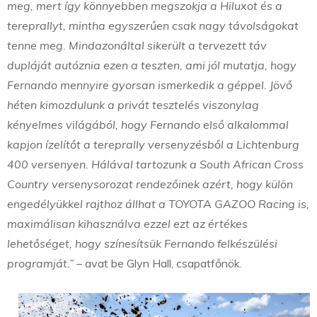
meg, mert így könnyebben megszokja a Hiluxot és a
tereprallyt, mintha egyszerűen csak nagy távolságokat
tenne meg. Mindazonáltal sikerült a tervezett táv
dupláját autóznia ezen a teszten, ami jól mutatja, hogy
Fernando mennyire gyorsan ismerkedik a géppel. Jövő
héten kimozdulunk a privát tesztelés viszonylag
kényelmes világából, hogy Fernando első alkalommal
kapjon ízelítőt a tereprally versenyzésből a Lichtenburg
400 versenyen. Hálával tartozunk a South African Cross
Country versenysorozat rendezőinek azért, hogy külön
engedélyükkel rajthoz állhat a TOYOTA GAZOO Racing is,
maximálisan kihasználva ezzel ezt az értékes
lehetőséget, hogy színesítsük Fernando felkészülési
programját.”
– avat be Glyn Hall, csapatfőnök.