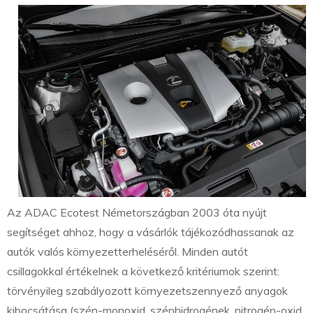
Az ADAC Ecotest Németországban 2003 óta nyújt
segítséget ahhoz, hogy a vásárlók tájékozódhassanak az
autók valós környezetterheléséről. Minden autót
csillagokkal értékelnek a következő kritériumok szerint:
törvényileg szabályozott környezetszennyező anyagok
kibocsátása (szén-monoxid, szénhidrogének, nitrogén-oxid