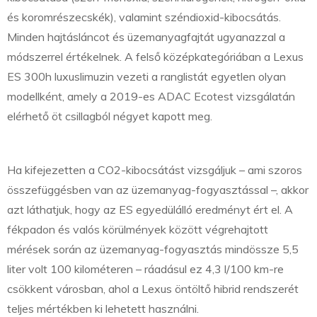
és koromrészecskék), valamint széndioxid-kibocsátás.
Minden hajtásláncot és üzemanyagfajtát ugyanazzal a
módszerrel értékelnek. A felső középkategóriában a Lexus
ES 300h luxuslimuzin vezeti a ranglistát egyetlen olyan
modellként, amely a 2019-es ADAC Ecotest vizsgálatán
elérhető öt csillagból négyet kapott meg.
Ha kifejezetten a CO2-kibocsátást vizsgáljuk – ami szoros
összefüggésben van az üzemanyag-fogyasztással –, akkor
azt láthatjuk, hogy az ES egyedülálló eredményt ért el. A
fékpadon és valós körülmények között végrehajtott
mérések során az üzemanyag-fogyasztás mindössze 5,5
liter volt 100 kilométeren – ráadásul ez 4,3 l/100 km-re
csökkent városban, ahol a Lexus öntöltő hibrid rendszerét
teljes mértékben ki lehetett használni.