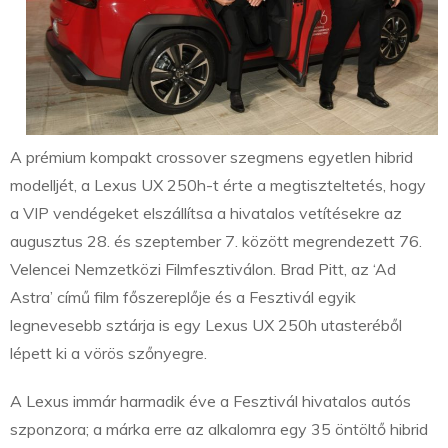
A prémium kompakt crossover szegmens egyetlen hibrid
modelljét, a Lexus UX 250h-t érte a megtiszteltetés, hogy
a VIP vendégeket elszállítsa a hivatalos vetítésekre az
augusztus 28. és szeptember 7. között megrendezett 76.
Velencei Nemzetközi Filmfesztiválon. Brad Pitt, az ‘Ad
Astra’ című film főszereplője és a Fesztivál egyik
legnevesebb sztárja is egy Lexus UX 250h utasteréből
lépett ki a vörös szőnyegre.
A Lexus immár harmadik éve a Fesztivál hivatalos autós
szponzora; a márka erre az alkalomra egy 35 öntöltő hibrid