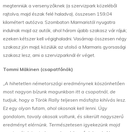
megtenniük a versenyzőknek (a szervizpark közeléből
rajtolva, majd észak felé haladva), összesen 159,04
kilométert autózva. Szombaton Marmaristól nyugatra
indulnak majd az autók, ahol három újabb szakasz vár rájuk;
ezeken kétszer kell végighaladni. Vasárnap összesen négy
szakasz jön majd, közülük az utolsó a Marmaris gyorsasági
szakasz lesz, ami a szervizparknál ér véget.
Tommi Mäkinen (csapatfőnök)
„A hihetetlen németországi eredménynek köszönhetően
most nagyon bízunk magunkban itt a csapatnál, de
tudjuk, hogy a Török Rally teljesen másfajta kihívás lesz.
Ez egy olyan futam, ahol okosnak kell lenni. Úgy
gondolom, tavaly okosak voltunk, és sikerült nagyszerű
eredményt elérnünk. Természetesen igyekezünk majd