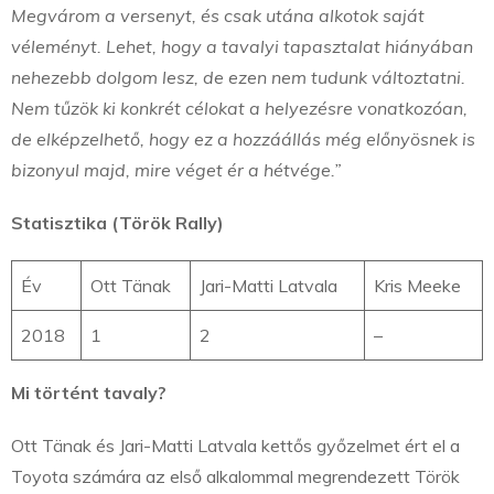
Megvárom a versenyt, és csak utána alkotok saját
véleményt. Lehet, hogy a tavalyi tapasztalat hiányában
nehezebb dolgom lesz, de ezen nem tudunk változtatni.
Nem tűzök ki konkrét célokat a helyezésre vonatkozóan,
de elképzelhető, hogy ez a hozzáállás még előnyösnek is
bizonyul majd, mire véget ér a hétvége.”
Statisztika (Török Rally)
Év
Ott Tänak
Jari-Matti Latvala
Kris Meeke
2018
1
2
–
Mi történt tavaly?
Ott Tänak és Jari-Matti Latvala kettős győzelmet ért el a
Toyota számára az első alkalommal megrendezett Török