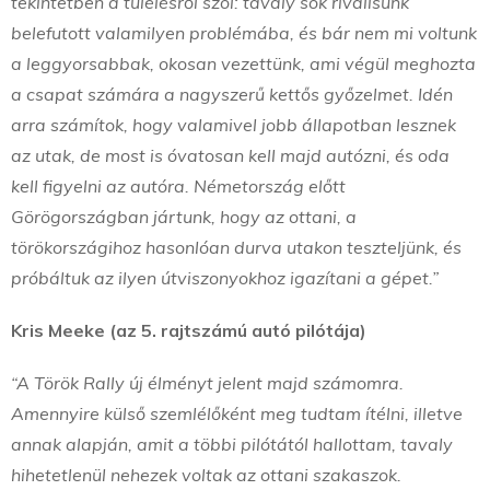
tekintetben a túlélésről szól: tavaly sok riválisunk
belefutott valamilyen problémába, és bár nem mi voltunk
a leggyorsabbak, okosan vezettünk, ami végül meghozta
a csapat számára a nagyszerű kettős győzelmet. Idén
arra számítok, hogy valamivel jobb állapotban lesznek
az utak, de most is óvatosan kell majd autózni, és oda
kell figyelni az autóra. Németország előtt
Görögországban jártunk, hogy az ottani, a
törökországihoz hasonlóan durva utakon teszteljünk, és
próbáltuk az ilyen útviszonyokhoz igazítani a gépet.”
Kris Meeke (az 5. rajtszámú autó pilótája)
“A Török Rally új élményt jelent majd számomra.
Amennyire külső szemlélőként meg tudtam ítélni, illetve
annak alapján, amit a többi pilótától hallottam, tavaly
hihetetlenül nehezek voltak az ottani szakaszok.