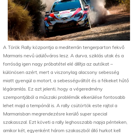
A Török Rally központja a mediterrán tengerparton fekvő
Marmaris nevű üdülőváros lesz. A durva, sziklás utak és a
forróság igen nagy próbatétel elé állítja az autókat –
különösen azért, mert a viszonylag alacsony sebesség
miatt gyengül a motort, a sebességváltót és a fékeket hűtő
légáramlás. Ez azt jelenti, hogy a végeredmény
szempontjából a műszaki problémák elkerülése fontosabb
lehet majd a tempónál is. A rally csütörtök este rajtol a
Marmarisban megrendezésre kerülő super special
szakasszal. Ezt követi a rally leghosszabb napja pénteken,
amikor két, egyenként három szakaszból álló hurkot kell