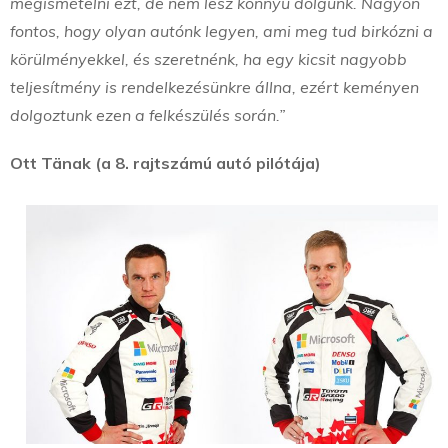
megismételni ezt, de nem lesz könnyű dolgunk. Nagyon
fontos, hogy olyan autónk legyen, ami meg tud birkózni a
körülményekkel, és szeretnénk, ha egy kicsit nagyobb
teljesítmény is rendelkezésünkre állna, ezért keményen
dolgoztunk ezen a felkészülés során.”
Ott Tänak (a 8. rajtszámú autó pilótája)