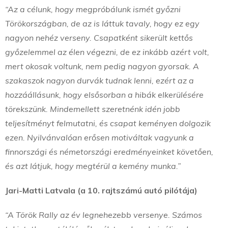
“Az a célunk, hogy megpróbálunk ismét győzni
Törökországban, de az is láttuk tavaly, hogy ez egy
nagyon nehéz verseny. Csapatként sikerült kettős
győzelemmel az élen végezni, de ez inkább azért volt,
mert okosak voltunk, nem pedig nagyon gyorsak. A
szakaszok nagyon durvák tudnak lenni, ezért az a
hozzáállásunk, hogy elsősorban a hibák elkerülésére
törekszünk. Mindemellett szeretnénk idén jobb
teljesítményt felmutatni, és csapat keményen dolgozik
ezen. Nyilvánvalóan erősen motiváltak vagyunk a
finnországi és németországi eredményeinket követően,
és azt látjuk, hogy megtérül a kemény munka.”
Jari-Matti Latvala (a 10. rajtszámú autó pilótája)
“A Török Rally az év legnehezebb versenye. Számos