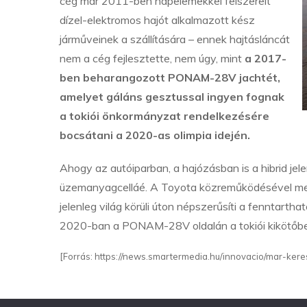
cég már 2011-ben napelemekkel felszerelt
dízel-elektromos hajót alkalmazott kész
járműveinek a szállítására – ennek hajtásláncát
nem a cég fejlesztette, nem úgy, mint
a 2017-
ben beharangozott PONAM-28V jachtét,
amelyet gáláns gesztussal ingyen fognak
a tokiói önkormányzat rendelkezésére
bocsátani a 2020-as olimpia idején.
Ahogy az autóiparban, a hajózásban is a hibrid jelen
üzemanyagcelláé. A Toyota közreműködésével megé
jelenleg világ körüli úton népszerűsíti a fenntart
2020-ban a PONAM-28V oldalán a tokiói kikötőben v
[Forrás: https://news.smartermedia.hu/innovacio/mar-ker