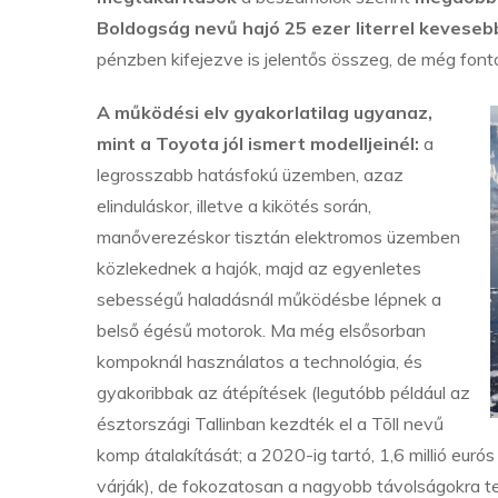
Boldogság nevű hajó 25 ezer literrel keveseb
pénzben kifejezve is jelentős összeg, de még fon
A működési elv gyakorlatilag ugyanaz,
mint a Toyota jól ismert modelljeinél:
a
legrosszabb hatásfokú üzemben, azaz
elinduláskor, illetve a kikötés során,
manőverezéskor tisztán elektromos üzemben
közlekednek a hajók, majd az egyenletes
sebességű haladásnál működésbe lépnek a
belső égésű motorok. Ma még elsősorban
kompoknál használatos a technológia, és
gyakoribbak az átépítések (legutóbb például az
észtországi Tallinban kezdték el a Tõll nevű
komp átalakítását; a 2020-ig tartó, 1,6 millió eu
várják), de fokozatosan a nagyobb távolságokra ter