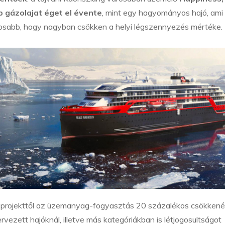
b gázolajat éget el évente
, mint egy hagyományos hajó, ami
tosabb, hogy nagyban csökken a helyi légszennyezés mértéke.
rós projekttől az üzemanyag-fogyasztás 20 százalékos csökken
vezett hajóknál, illetve más kategóriákban is létjogosultságot