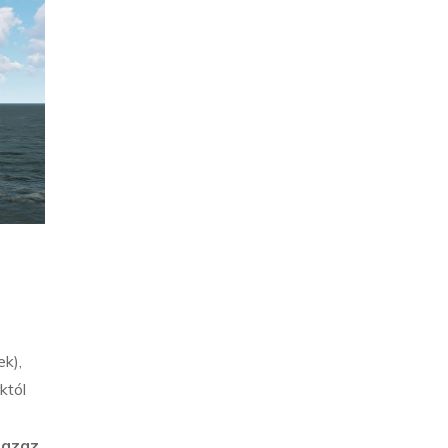
k),
któl
 azaz