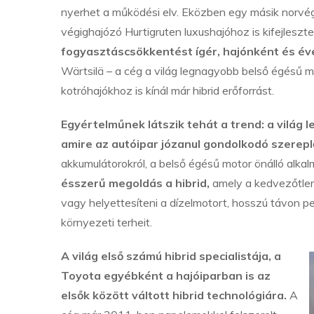
nyerhet a működési elv. Eközben egy másik norvég
végighajózó Hurtigruten luxushajóhoz is kifejleszt
fogyasztáscsökkentést ígér, hajónként és év
Wärtsilä – a cég a világ legnagyobb belső égésű m
kotróhajókhoz is kínál már hibrid erőforrást.
Egyértelműnek látszik tehát a trend: a világ l
amire az autóipar józanul gondolkodó szereplő
akkumulátorokról, a belső égésű motor önálló alk
ésszerű megoldás a hibrid,
amely a kedvezőtlen
vagy helyettesíteni a dízelmotort, hosszú távon p
környezeti terheit.
A világ első számú hibrid specialistája, a
Toyota egyébként a hajóiparban is az
elsők között váltott hibrid technológiára.
A