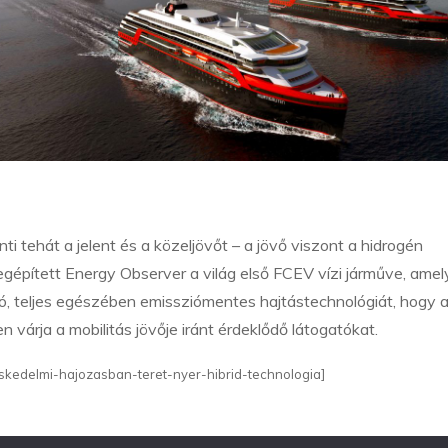
ti tehát a jelent és a közeljövőt – a jövő viszont a hidrogén
pített Energy Observer a világ első FCEV vízi járműve, amel
ható, teljes egészében emissziómentes hajtástechnológiát, hogy 
árja a mobilitás jövője iránt érdeklődő látogatókat.
eskedelmi-hajozasban-teret-nyer-hibrid-technologia]