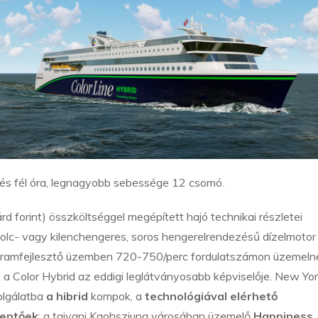
 és fél óra, legnagyobb sebessége 12 csomó.
árd forint) összköltséggel megépített hajó technikai részletei
nyolc- vagy kilenchengeres, soros hengerelrendezésű dízelmotor
áramfejlesztő üzemben 720-750/perc fordulatszámon üzemelne
a Color Hybrid az eddigi leglátványosabb képviselője. New Yor
olgálatba
a hibrid
kompok, a
technológiával elérhető
entőek
: a tajvani Kaohsziung városában üzemelő
Happiness,