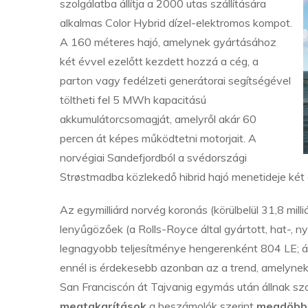
szolgálatba állítja a 2000 utas szállítására
alkalmas Color Hybrid dízel-elektromos kompot.
A 160 méteres hajó, amelynek gyártásához
két évvel ezelőtt kezdett hozzá a cég, a
parton vagy fedélzeti generátorai segítségével
töltheti fel 5 MWh kapacitású
akkumulátorcsomagját, amelyről akár 60
percen át képes működtetni motorjait. A
norvégiai Sandefjordból a svédországi
Strøstmadba közlekedő hibrid hajó menetideje két
Az egymilliárd norvég koronás (körülbelül 31,8 milli
lenyűgözőek (a Rolls-Royce által gyártott, hat-, 
legnagyobb teljesítménye hengerenként 804 LE; 
ennél is érdekesebb azonban az a trend, amelynek 
San Franciscón át Tajvanig egymás után állnak sz
megtakarítások
a beszámolók szerint
megdöbb