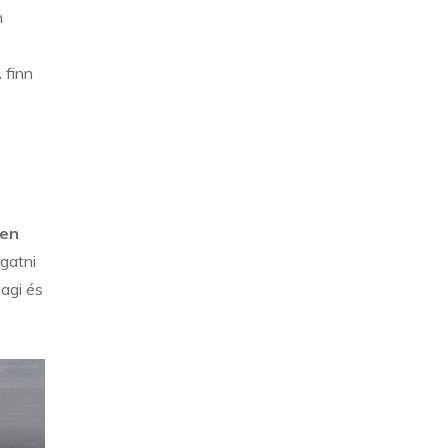
n
 finn
len
gatni
agi és