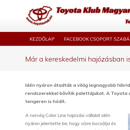
KEZDŐLAP
FACEBOOK CSOPORT SZABÁ
Már a kereskedelmi hajózásban is 
Idén nyáron átadták a világ legnagyobb hibrid
rendszerekkel bővítik palettájukat. A Toyota
tengeren is hódít.
A norvég Color Line hajózási vállalat idén
nyáron jelentette be, hogy vízre bocsátja és