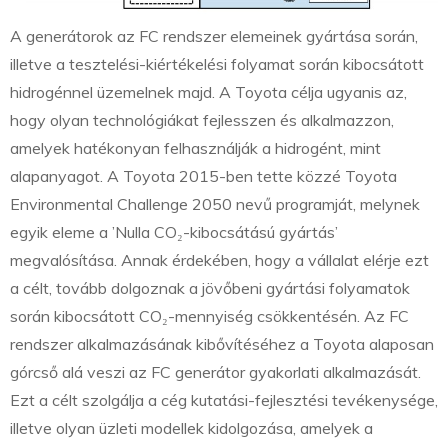
A generátorok az FC rendszer elemeinek gyártása során,
illetve a tesztelési-kiértékelési folyamat során kibocsátott
hidrogénnel üzemelnek majd. A Toyota célja ugyanis az,
hogy olyan technológiákat fejlesszen és alkalmazzon,
amelyek hatékonyan felhasználják a hidrogént, mint
alapanyagot. A Toyota 2015-ben tette közzé Toyota
Environmental Challenge 2050 nevű programját, melynek
egyik eleme a ’Nulla CO₂-kibocsátású gyártás’
megvalósítása. Annak érdekében, hogy a vállalat elérje ezt
a célt, tovább dolgoznak a jövőbeni gyártási folyamatok
során kibocsátott CO₂-mennyiség csökkentésén. Az FC
rendszer alkalmazásának kibővítéséhez a Toyota alaposan
górcső alá veszi az FC generátor gyakorlati alkalmazását.
Ezt a célt szolgálja a cég kutatási-fejlesztési tevékenysége,
illetve olyan üzleti modellek kidolgozása, amelyek a