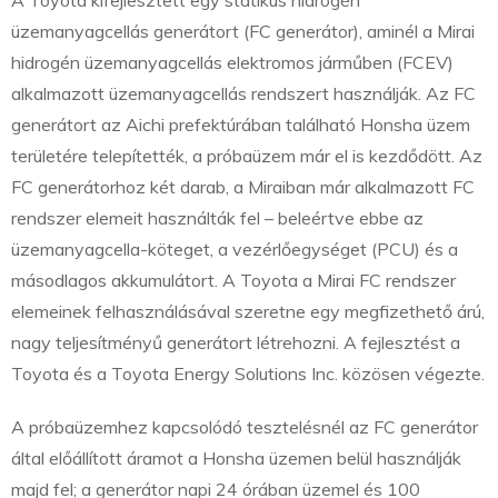
A Toyota kifejlesztett egy statikus hidrogén
üzemanyagcellás generátort (FC generátor), aminél a Mirai
hidrogén üzemanyagcellás elektromos járműben (FCEV)
alkalmazott üzemanyagcellás rendszert használják. Az FC
generátort az Aichi prefektúrában található Honsha üzem
területére telepítették, a próbaüzem már el is kezdődött. Az
FC generátorhoz két darab, a Miraiban már alkalmazott FC
rendszer elemeit használták fel – beleértve ebbe az
üzemanyagcella-köteget, a vezérlőegységet (PCU) és a
másodlagos akkumulátort. A Toyota a Mirai FC rendszer
elemeinek felhasználásával szeretne egy megfizethető árú,
nagy teljesítményű generátort létrehozni. A fejlesztést a
Toyota és a Toyota Energy Solutions Inc. közösen végezte.
A próbaüzemhez kapcsolódó tesztelésnél az FC generátor
által előállított áramot a Honsha üzemen belül használják
majd fel; a generátor napi 24 órában üzemel és 100