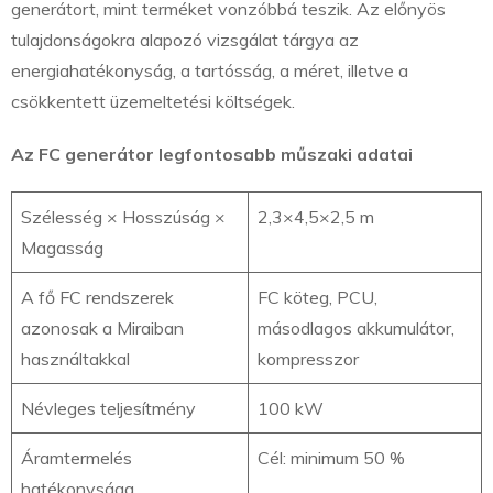
generátort, mint terméket vonzóbbá teszik. Az előnyös
tulajdonságokra alapozó vizsgálat tárgya az
energiahatékonyság, a tartósság, a méret, illetve a
csökkentett üzemeltetési költségek.
Az FC generátor legfontosabb műszaki adatai
Szélesség × Hosszúság ×
2,3×4,5×2,5 m
Magasság
A fő FC rendszerek
FC köteg, PCU,
azonosak a Miraiban
másodlagos akkumulátor,
használtakkal
kompresszor
Névleges teljesítmény
100 kW
Áramtermelés
Cél: minimum 50 %
hatékonysága