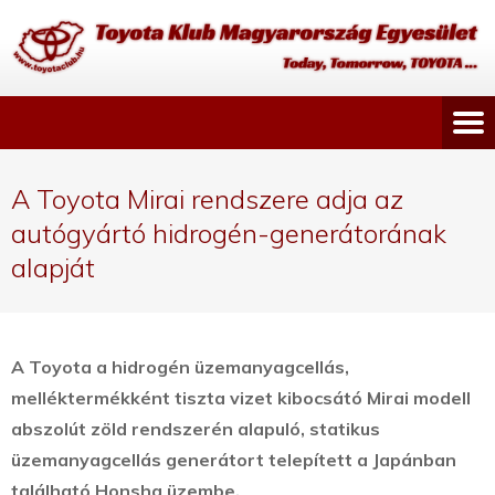
A Toyota Mirai rendszere adja az
autógyártó hidrogén-generátorának
alapját
A Toyota a hidrogén üzemanyagcellás,
melléktermékként tiszta vizet kibocsátó Mirai modell
abszolút zöld rendszerén alapuló, statikus
üzemanyagcellás generátort telepített a Japánban
található Honsha üzembe.