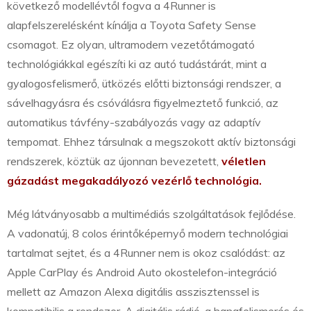
következő modellévtől fogva a 4Runner is
alapfelszerelésként kínálja a Toyota Safety Sense
csomagot. Ez olyan, ultramodern vezetőtámogató
technológiákkal egészíti ki az autó tudástárát, mint a
gyalogosfelismerő, ütközés előtti biztonsági rendszer, a
sávelhagyásra és csóválásra figyelmeztető funkció, az
automatikus távfény-szabályozás vagy az adaptív
tempomat. Ehhez társulnak a megszokott aktív biztonsági
rendszerek, köztük az újonnan bevezetett,
véletlen
gázadást megakadályozó vezérlő technológia.
Még látványosabb a multimédiás szolgáltatások fejlődése.
A vadonatúj, 8 colos érintőképernyő modern technológiai
tartalmat sejtet, és a 4Runner nem is okoz csalódást: az
Apple CarPlay és Android Auto okostelefon-integráció
mellett az Amazon Alexa digitális asszisztenssel is