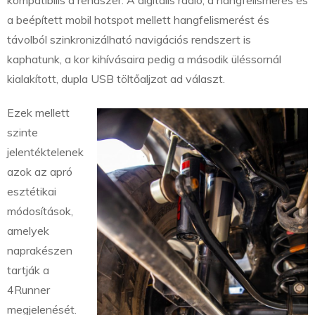
kompatibilis a rendszer. A digitális rádió, a hangfelismerés és
a beépített mobil hotspot mellett hangfelismerést és
távolból szinkronizálható navigációs rendszert is
kaphatunk, a kor kihívásaira pedig a második üléssornál
kialakított, dupla USB töltőaljzat ad választ.
Ezek mellett
szinte
jelentéktelenek
azok az apró
esztétikai
módosítások,
amelyek
naprakészen
tartják a
4Runner
megjelenését.