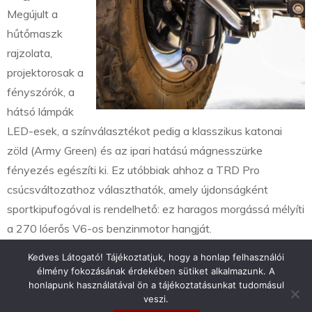
Megújult a
hűtőmaszk
rajzolata,
projektorosak a
fényszórók, a
hátsó lámpák
LED-esek, a színválasztékot pedig a klasszikus katonai
zöld (Army Green) és az ipari hatású mágnesszürke
fényezés egészíti ki. Ez utóbbiak ahhoz a TRD Pro
csúcsváltozathoz választhatók, amely újdonságként
sportkipufogóval is rendelhető: ez haragos morgássá mélyíti
a 270 lóerős V6-os benzinmotor hangját.
Kedves Látogató! Tájékoztatjuk, hogy a honlap felhasználói
élmény fokozásának érdekében sütiket alkalmazunk. A
honlapunk használatával ön a tájékoztatásunkat tudomásul
veszi.
info@toyotaclub.hu