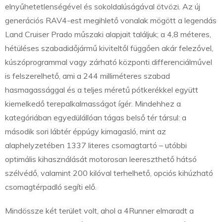
elnyűhetetlenségével és sokoldalúságával ötvözi. Az új
generációs RAV4-est megihlető vonalak mögött a legendás
Land Cruiser Prado műszaki alapjait találjuk; a 4,8 méteres,
hétüléses szabadidőjármű kiviteltől függően akár felezővel,
kúszóprogrammal vagy zárható központi differenciálművel
is felszerelhető, ami a 244 milliméteres szabad
hasmagassággal és a teljes méretű pótkerékkel együtt
kiemelkedő terepalkalmasságot ígér. Mindehhez a
kategóriában egyedülállóan tágas belső tér társul: a
második sori lábtér éppúgy kimagasló, mint az
alaphelyzetében 1337 literes csomagtartó – utóbbi
optimális kihasználását motorosan leereszthető hátsó
szélvédő, valamint 200 kilóval terhelhető, opciós kihúzható
csomagtérpadló segíti elő.
Mindössze két terület volt, ahol a 4Runner elmaradt a