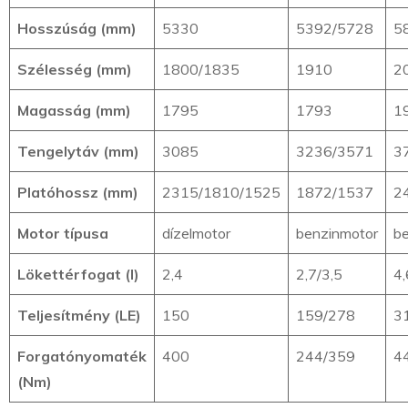
Hosszúság (mm)
5330
5392/5728
5
Szélesség (mm)
1800/1835
1910
2
Magasság (mm)
1795
1793
1
Tengelytáv (mm)
3085
3236/3571
3
Platóhossz (mm)
2315/1810/1525
1872/1537
2
Motor típusa
dízelmotor
benzinmotor
b
Lökettérfogat (l)
2,4
2,7/3,5
4,
Teljesítmény (LE)
150
159/278
3
Forgatónyomaték
400
244/359
4
(Nm)