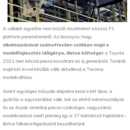
A vállalat egyelőre nem közölt részleteket a közös F1
platform paramétereiről. Az bizonyos, hogy
alkalmazásával számottevően csökken majd a
modellfejlesztés időigénye, illetve költségei:
a Toyota
2021-ben készül piacra bocsátani az új generációs Tundrát,
majd két évvel később válik aktuálissá a Tacoma
modellváltása.
Amint egységes műszaki alapokra kerül a két típus, a
gyártás is egyszerűbbé válik, bár az eltérő méretosztályok
és az észak-amerikai piacon szükséges, nagyszámú
modellvariáció miatt jelenleg így is 37 különböző hajtáslánc-,
illetve fülkekonfigurációról beszélhetünk.