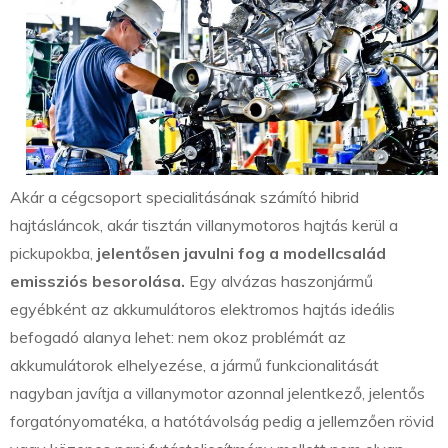
Akár a cégcsoport specialitásának számító hibrid
hajtásláncok, akár tisztán villanymotoros hajtás kerül a
pickupokba,
jelentősen javulni fog a modellcsalád
emissziós besorolása.
Egy alvázas haszonjármű
egyébként az akkumulátoros elektromos hajtás ideális
befogadó alanya lehet: nem okoz problémát az
akkumulátorok elhelyezése, a jármű funkcionalitását
nagyban javítja a villanymotor azonnal jelentkező, jelentős
forgatónyomatéka, a hatótávolság pedig a jellemzően rövid