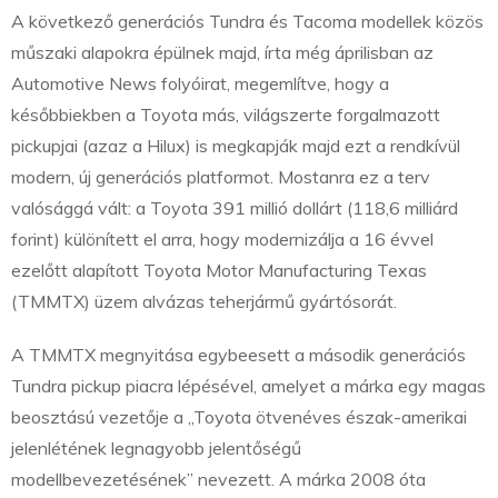
A következő generációs Tundra és Tacoma modellek közös
műszaki alapokra épülnek majd, írta még áprilisban az
Automotive News folyóirat, megemlítve, hogy a
későbbiekben a Toyota más, világszerte forgalmazott
pickupjai (azaz a Hilux) is megkapják majd ezt a rendkívül
modern, új generációs platformot. Mostanra ez a terv
valósággá vált: a Toyota 391 millió dollárt (118,6 milliárd
forint) különített el arra, hogy modernizálja a 16 évvel
ezelőtt alapított Toyota Motor Manufacturing Texas
(TMMTX) üzem alvázas teherjármű gyártósorát.
A TMMTX megnyitása egybeesett a második generációs
Tundra pickup piacra lépésével, amelyet a márka egy magas
beosztású vezetője a „Toyota ötvenéves észak-amerikai
jelenlétének legnagyobb jelentőségű
modellbevezetésének” nevezett. A márka 2008 óta