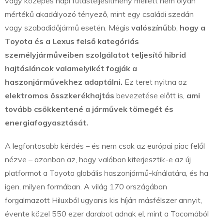
vagy közepes napi futásteljesítmény mellett nem olyan
mértékű akadályozó tényező, mint egy családi szedán
vagy szabadidőjármű esetén. Mégis
valószínű
bb,
hogy a
Toyota és a Lexus felső kategóriás
személyjárműveiben szolgálatot teljesítő hibrid
hajtásláncok valamelyikét fogják a
haszonjárművekhez adaptálni.
Ez teret nyitna az
elektromos összkerékhajtás
bevezetése előtt is,
ami
tovább csökkentené a járművek tömegét és
energiafogyasztását.
A legfontosabb kérdés – és nem csak az európai piac felől
nézve – azonban az, hogy valóban kiterjesztik-e az új
platformot a Toyota globális haszonjármű-kínálatára, és ha
igen, milyen formában. A világ 170 országában
forgalmazott Hiluxból ugyanis kis híján másfélszer annyit,
évente közel 550 ezer darabot adnak el, mint a Tacomából