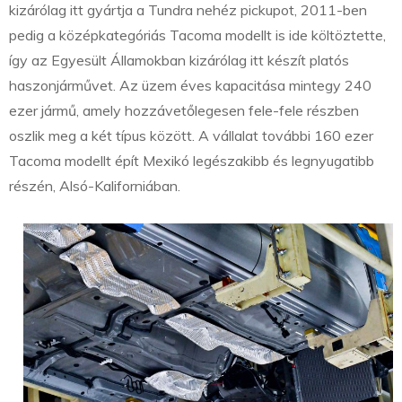
kizárólag itt gyártja a Tundra nehéz pickupot, 2011-ben
pedig a középkategóriás Tacoma modellt is ide költöztette,
így az Egyesült Államokban kizárólag itt készít platós
haszonjárművet. Az üzem éves kapacitása mintegy 240
ezer jármű, amely hozzávetőlegesen fele-fele részben
oszlik meg a két típus között. A vállalat további 160 ezer
Tacoma modellt épít Mexikó legészakibb és legnyugatibb
részén, Alsó-Kaliforniában.