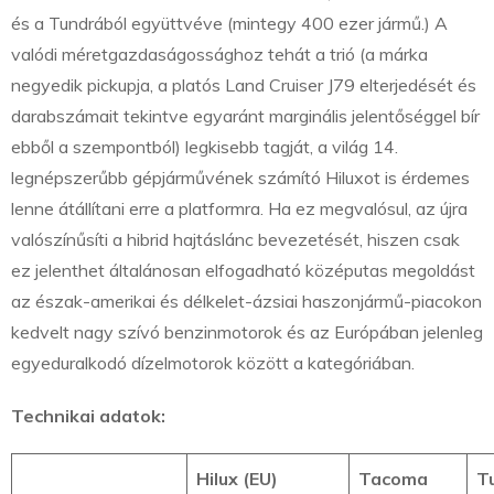
és a Tundrából együttvéve (mintegy 400 ezer jármű.) A
valódi méretgazdaságossághoz tehát a trió (a márka
negyedik pickupja, a platós Land Cruiser J79 elterjedését és
darabszámait tekintve egyaránt marginális jelentőséggel bír
ebből a szempontból) legkisebb tagját, a világ 14.
legnépszerűbb gépjárművének számító Hiluxot is érdemes
lenne átállítani erre a platformra. Ha ez megvalósul, az újra
valószínűsíti a hibrid hajtáslánc bevezetését, hiszen csak
ez jelenthet általánosan elfogadható középutas megoldást
az észak-amerikai és délkelet-ázsiai haszonjármű-piacokon
kedvelt nagy szívó benzinmotorok és az Európában jelenleg
egyeduralkodó dízelmotorok között a kategóriában.
Technikai adatok:
Hilux (EU)
Tacoma
T