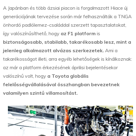
A Japánban és több ázsiai piacon is forgalmazott Hiace új
generációjának tervezése során már felhasználták a TNGA
önhordó padlólemez-családdal szerzett tapasztalatokat,
így valószínűsíthető, hogy
az F1 platform
is
biztonságosabb, stabilabb, takarékosabb lesz, mint a
jelenleg alkalmazott alvázas szerkezetek.
Ami a
takarékosságot illeti, arra egyéb lehetőségek is kínálkoznak:
az már a platform érkezésének áprilisi bejelentésekor
valószínű volt, hogy
a Toyota globális
felelősségvállalásával összhangban bevezetnek
valamilyen szintű villamosítást.