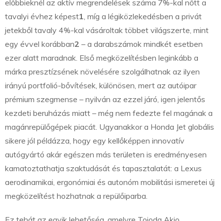
előbbieknél az aktív megrendelések száma 7%-kal nőtt a
tavalyi évhez képest
1
, míg a légiközlekedésben a privát
jetekből tavaly 4%-kal vásároltak többet világszerte, mint
egy évvel korábban
2
– a darabszámok mindkét esetben
ezer alatt maradnak. Első megközelítésben leginkább a
márka presztízsének növelésére szolgálhatnak az ilyen
irányú portfolió-bővítések, különösen, mert az autóipar
prémium szegmense – nyilván az ezzel járó, igen jelentős
kezdeti beruházás miatt – még nem fedezte fel magának a
magánrepülőgépek piacát. Ugyanakkor a Honda Jet globális
sikere jól példázza, hogy egy kellőképpen innovatív
autógyártó akár egészen más területen is eredményesen
kamatoztathatja szaktudását és tapasztalatát: a Lexus
aerodinamikai, ergonómiai és autonóm mobilitási ismeretei új
megközelítést hozhatnak a repülőiparba.
Ez tehát az egyik lehetőség, amelyre Tojoda Akio