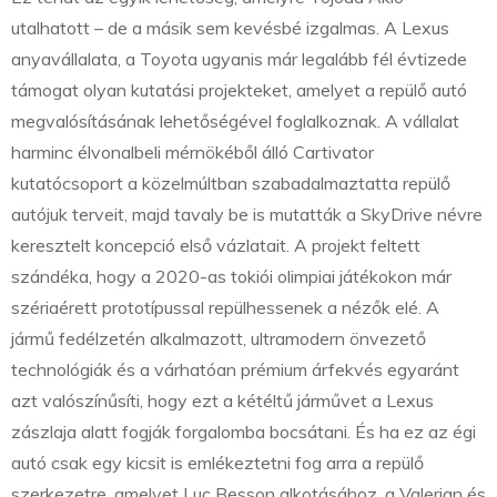
utalhatott – de a másik sem kevésbé izgalmas. A Lexus
anyavállalata, a Toyota ugyanis már legalább fél évtizede
támogat olyan kutatási projekteket, amelyet a repülő autó
megvalósításának lehetőségével foglalkoznak. A vállalat
harminc élvonalbeli mérnökéből álló Cartivator
kutatócsoport a közelmúltban szabadalmaztatta repülő
autójuk terveit, majd tavaly be is mutatták a SkyDrive névre
keresztelt koncepció első vázlatait. A projekt feltett
szándéka, hogy a 2020-as tokiói olimpiai játékokon már
szériaérett prototípussal repülhessenek a nézők elé. A
jármű fedélzetén alkalmazott, ultramodern önvezető
technológiák és a várhatóan prémium árfekvés egyaránt
azt valószínűsíti, hogy ezt a kétéltű járművet a Lexus
zászlaja alatt fogják forgalomba bocsátani. És ha ez az égi
autó csak egy kicsit is emlékeztetni fog arra a repülő
szerkezetre, amelyet Luc Besson alkotásához, a Valerian és