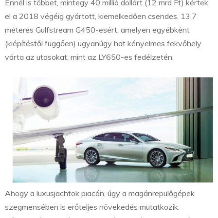
Ennél is többet, mintegy 40 millió dollárt (12 mrd Ft) kértek
el a 2018 végéig gyártott, kiemelkedően csendes, 13,7
méteres Gulfstream G450-esért, amelyen egyébként
(kiépítéstől függően) ugyanúgy hat kényelmes fekvőhely
várta az utasokat, mint az LY650-es fedélzetén.
Ahogy a luxusjachtok piacán, úgy a magánrepülőgépek
szegmensében is erőteljes növekedés mutatkozik: