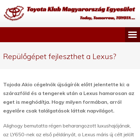
Repülőgépet fejleszthet a Lexus?
Tojoda Akio cégelnök újságírók előtt jelentette ki: a
szárazföld és a tengerek után a Lexus hamarosan az
eget is meghódítja. Hogy milyen formában, arról
egyelőre csak találgatások láttak napvilágot.
Alighogy bemutatta régen beharangozott luxushajójának,
az LY650-nek az első példányát, a Lexus máris új célt jelölt