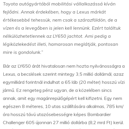
Toyota autógyártóból mobilitási vállalkozássá kíván
fejlődni. Annak érdekében, hogy a Lexus márkát
értékesebbé tehessük, nem csak a szárazföldön, de a
vízen és a levegőben is jelen kell lennünk. Ezért találtuk
nélkülözhetetlennek az LY650 jachtot. Ami pedig a
légiközlekedést illeti, hamarosan meglátják, pontosan
mire is gondolunk.”
Bár az LY650 árát hivatalosan nem hozta nyilvánosságra a
Lexus, a becslések szerint mintegy 3,5 millió dollárnál, azaz
egymilliárd forintnál indulhat a 65 láb (20 méter) hosszú vízi
jármű. Ez rengeteg pénz ugyan, de a közelében sincs
annak, amit egy magánrepülőgépért kell kifizetni. Egy nem
egészen 8 méteres, 10 utas szállítására alkalmas, 785 km/
óra hosszú távú utazósebességre képes Bombardier
Challenger 605 újonnan 27 millió dollárba (8,2 mrd Ft) kerül.