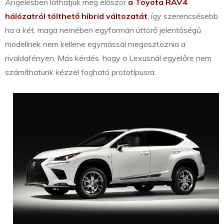
Angelesben láthatjuk meg először
a Toyota RAV4
hálózatról tölthető hibrid változatát
, így szerencsésebb
ha a két, maga nemében egyformán úttörő jelentőségű
modellnek nem kellene egymással megosztoznia a
rivaldafényen. Más kérdés, hogy a Lexusnál egyelőre nem
számíthatunk kézzel fogható prototípusra.