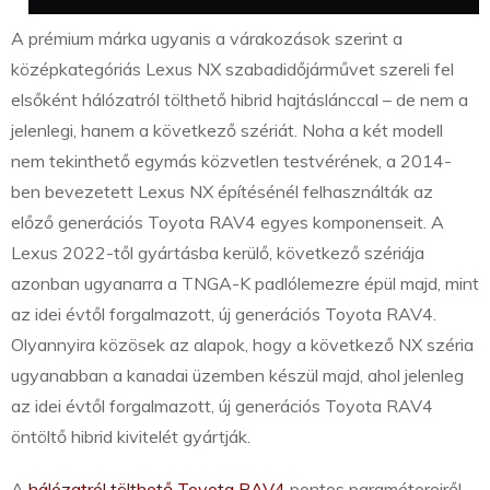
A prémium márka ugyanis a várakozások szerint a
középkategóriás Lexus NX szabadidőjárművet szereli fel
elsőként hálózatról tölthető hibrid hajtáslánccal – de nem a
jelenlegi, hanem a következő szériát. Noha a két modell
nem tekinthető egymás közvetlen testvérének, a 2014-
ben bevezetett Lexus NX építésénél felhasználták az
előző generációs Toyota RAV4 egyes komponenseit. A
Lexus 2022-től gyártásba kerülő, következő szériája
azonban ugyanarra a TNGA-K padlólemezre épül majd, mint
az idei évtől forgalmazott, új generációs Toyota RAV4.
Olyannyira közösek az alapok, hogy a következő NX széria
ugyanabban a kanadai üzemben készül majd, ahol jelenleg
az idei évtől forgalmazott, új generációs Toyota RAV4
öntöltő hibrid kivitelét gyártják.
A
hálózatról tölthető Toyota RAV4
pontos paramétereiről