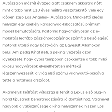
Autószalon másfél évtized alatt csaknem akkorára nőtt,
mint a több mint 110 éves múltra visszatekintő, vele egy
időben zajló Los Angeles-i Autószalon. Mindkettő ideális
helyszín egy csekély károsanyag-kibocsátású prémium
modell bemutatására. Kalifornia hagyományosan az e-
mobilitás legfőbb zászlóhordozójának számít a belső égésű
motorok utolsó nagy bástyáján, az Egyesült Államokon
belül. Ami pedig Kínát illeti, a pekingi vezetés azon
igyekezete, hogy gyors tempóban csökkentse a több millió
lakosú nagyvárosok elviselhetetlen mértékű
légszennyezését, a világ első számú villanyautó-piacává
tette a hatalmas országot.
Akármelyik kiállítást választja is tehát a Lexus első plug-in
hibrid típusának beharangozására, jó döntést hoz. Valamivel
nagyobb a valószínűsége a kínai helyszínnek, hiszen Los