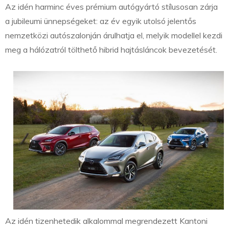
Az idén harminc éves prémium autógyártó stílusosan zárja
a jubileumi ünnepségeket: az év egyik utolsó jelentős
nemzetközi autószalonján árulhatja el, melyik modellel kezdi
meg a hálózatról tölthető hibrid hajtásláncok bevezetését.
Az idén tizenhetedik alkalommal megrendezett Kantoni