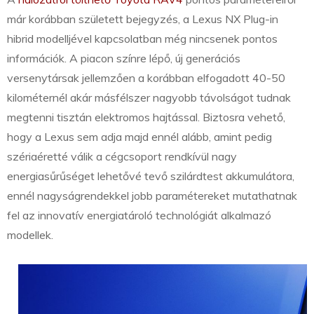
már korábban született bejegyzés, a Lexus NX Plug-in
hibrid modelljével kapcsolatban még nincsenek pontos
információk. A piacon színre lépő, új generációs
versenytársak jellemzően a korábban elfogadott 40-50
kilométernél akár másfélszer nagyobb távolságot tudnak
megtenni tisztán elektromos hajtással. Biztosra vehető,
hogy a Lexus sem adja majd ennél alább, amint pedig
szériaéretté válik a cégcsoport rendkívül nagy
energiasűrűséget lehetővé tevő szilárdtest akkumulátora,
ennél nagyságrendekkel jobb paramétereket mutathatnak
fel az innovatív energiatároló technológiát alkalmazó
modellek.